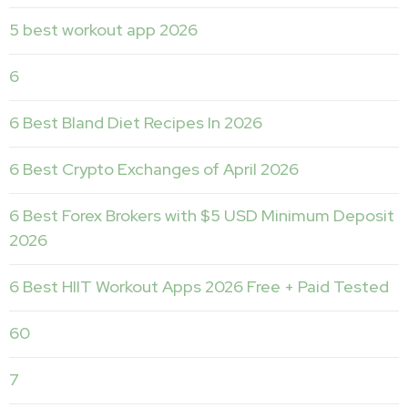
5 best workout app 2026
6
6 Best Bland Diet Recipes In 2026
6 Best Crypto Exchanges of April 2026
6 Best Forex Brokers with $5 USD Minimum Deposit ️
2026
6 Best HIIT Workout Apps 2026 Free + Paid Tested
60
7