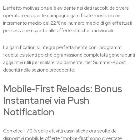
L’effetto motivazionale è evidente nei dati raccolti da diversi
operatori europei: le campagne gamificate mostrano un
incremento medio del 22 % nel numero medio di giri effettuati
per sessione rispetto alle offerte statiche tradizionali.
La gamification si integra perfettamente con i programmi
fedeltà esistenti poiché ogni missione completata genera punti
aggiuntivi utili per scalare rapidamente i tier Summer‑Boost
descritti nella sezione precedente.
Mobile‑First Reloads: Bonus
Instantanei via Push
Notification
Con oltre il 70 % delle attività casinistiche ora svolte da
dispositivi mobili, le offerte “mobile‑first” sono diventate