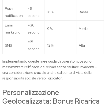
Push
< 5
18 %
Bassa
notification
secondi
Email
≈ 30
9 %
Media
marketing
secondi
≈ 15
SMS
12 %
Alta
secondi
Implementando queste linee guida gli operatori possono
massimizzare l’efficacia dei reload senza risultare invadenti –
una considerazione cruciale anche dal punto di vista della
responsabilità sociale verso i giocatori.
Personalizzazione
Geolocalizzata: Bonus Ricarica