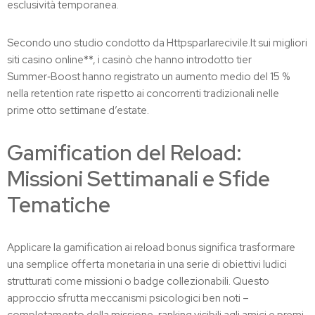
esclusività temporanea.
Secondo uno studio condotto da Httpsparlarecivile.It sui migliori
siti casino online**, i casinò che hanno introdotto tier
Summer‑Boost hanno registrato un aumento medio del 15 %
nella retention rate rispetto ai concorrenti tradizionali nelle
prime otto settimane d’estate.
Gamification del Reload:
Missioni Settimanali e Sfide
Tematiche
Applicare la gamification ai reload bonus significa trasformare
una semplice offerta monetaria in una serie di obiettivi ludici
strutturati come missioni o badge collezionabili. Questo
approccio sfrutta meccanismi psicologici ben noti –