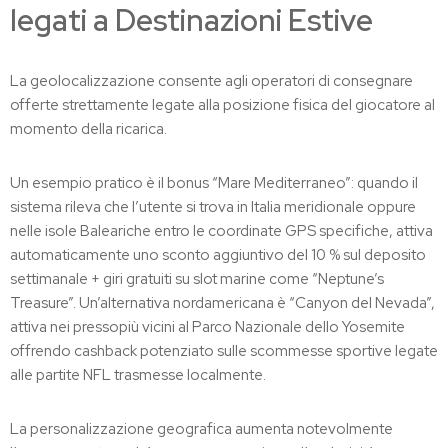
legati a Destinazioni Estive
La geolocalizzazione consente agli operatori di consegnare
offerte strettamente legate alla posizione fisica del giocatore al
momento della ricarica.
Un esempio pratico è il bonus “Mare Mediterraneo”: quando il
sistema rileva che l’utente si trova in Italia meridionale oppure
nelle isole Baleariche entro le coordinate GPS specifiche, attiva
automaticamente uno sconto aggiuntivo del 10 % sul deposito
settimanale + giri gratuiti su slot marine come “Neptune’s
Treasure”. Un’alternativa nordamericana è “Canyon del Nevada”,
attiva nei pressopiù vicini al Parco Nazionale dello Yosemite
offrendo cashback potenziato sulle scommesse sportive legate
alle partite NFL trasmesse localmente.
La personalizzazione geografica aumenta notevolmente