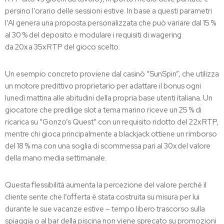
persino l’orario delle sessioni estive. In base a questi parametri
l’AI genera una proposta personalizzata che può variare dal 15 %
al 30 % del deposito e modulare i requisiti di wagering
da 20x a 35x RTP del gioco scelto.
Un esempio concreto proviene dal casinò “SunSpin”, che utilizza
un motore predittivo proprietario per adattare il bonus ogni
lunedì mattina alle abitudini della propria base utenti italiana. Un
giocatore che predilige slot a tema marino riceve un 25 % di
ricarica su “Gonzo’s Quest” con un requisito ridotto del 22x RTP,
mentre chi gioca principalmente a blackjack ottiene un rimborso
del 18 % ma con una soglia di scommessa pari al 30x del valore
della mano media settimanale.
Questa flessibilità aumenta la percezione del valore perché il
cliente sente che l’offerta è stata costruita su misura per lui
durante le sue vacanze estive – tempo libero trascorso sulla
spiaggia o al bar della piscina non viene sprecato su promozioni