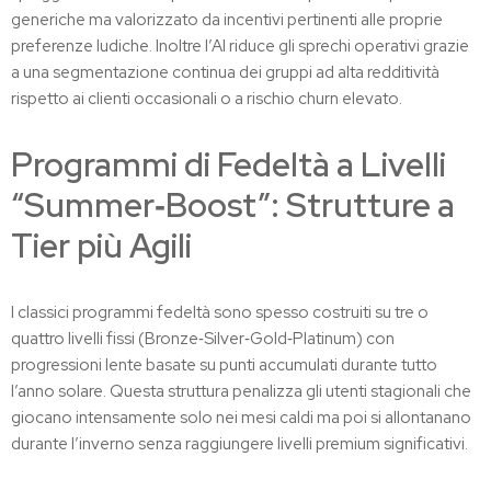
generiche ma valorizzato da incentivi pertinenti alle proprie
preferenze ludiche. Inoltre l’AI riduce gli sprechi operativi grazie
a una segmentazione continua dei gruppi ad alta redditività
rispetto ai clienti occasionali o a rischio churn elevato.
Programmi di Fedeltà a Livelli
“Summer‑Boost”: Strutture a
Tier più Agili
I classici programmi fedeltà sono spesso costruiti su tre o
quattro livelli fissi (Bronze‑Silver‑Gold‑Platinum) con
progressioni lente basate su punti accumulati durante tutto
l’anno solare. Questa struttura penalizza gli utenti stagionali che
giocano intensamente solo nei mesi caldi ma poi si allontanano
durante l’inverno senza raggiungere livelli premium significativi.