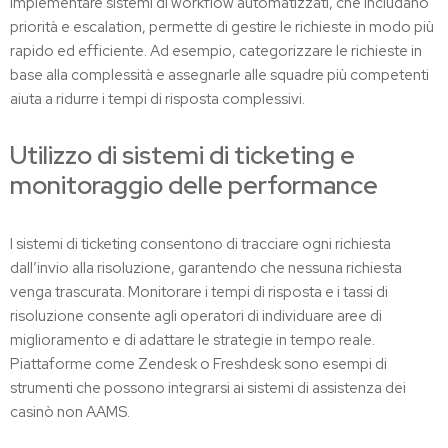
Implementare sistemi di workflow automatizzati, che includano
priorità e escalation, permette di gestire le richieste in modo più
rapido ed efficiente. Ad esempio, categorizzare le richieste in
base alla complessità e assegnarle alle squadre più competenti
aiuta a ridurre i tempi di risposta complessivi.
Utilizzo di sistemi di ticketing e
monitoraggio delle performance
I sistemi di ticketing consentono di tracciare ogni richiesta
dall’invio alla risoluzione, garantendo che nessuna richiesta
venga trascurata. Monitorare i tempi di risposta e i tassi di
risoluzione consente agli operatori di individuare aree di
miglioramento e di adattare le strategie in tempo reale.
Piattaforme come Zendesk o Freshdesk sono esempi di
strumenti che possono integrarsi ai sistemi di assistenza dei
casinò non AAMS.