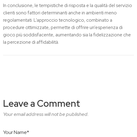
In conclusione, le tempistiche di risposta e la qualità del servizio
clienti sono fattori determinanti anche in ambienti meno
regolamentati. L’approccio tecnologico, combinato a
procedure ottimizzate, permette di offrire un’esperienza di
gioco più soddisfacente, aumentando sia la fidelizzazione che
la percezione di affidabilità.
Leave a Comment
Your email address will not be published.
Your Name*