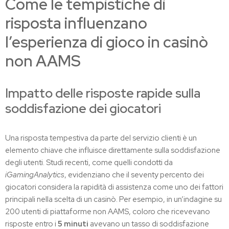
Come le tempistiche di
risposta influenzano
l’esperienza di gioco in casinò
non AAMS
Impatto delle risposte rapide sulla
soddisfazione dei giocatori
Una risposta tempestiva da parte del servizio clienti è un
elemento chiave che influisce direttamente sulla soddisfazione
degli utenti. Studi recenti, come quelli condotti da
iGamingAnalytics
, evidenziano che il seventy percento dei
giocatori considera la rapidità di assistenza come uno dei fattori
principali nella scelta di un casinò. Per esempio, in un’indagine su
200 utenti di piattaforme non AAMS, coloro che ricevevano
risposte entro i
5 minuti
avevano un tasso di soddisfazione