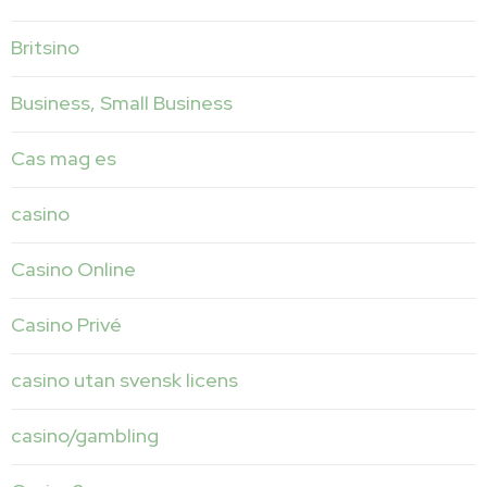
Britsino
Business, Small Business
Cas mag es
casino
Casino Online
Casino Privé
casino utan svensk licens
casino/gambling