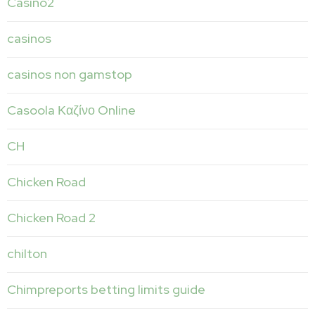
Casino2
casinos
casinos non gamstop
Casoola Καζίνο Online
CH
Chicken Road
Chicken Road 2
chilton
Chimpreports betting limits guide