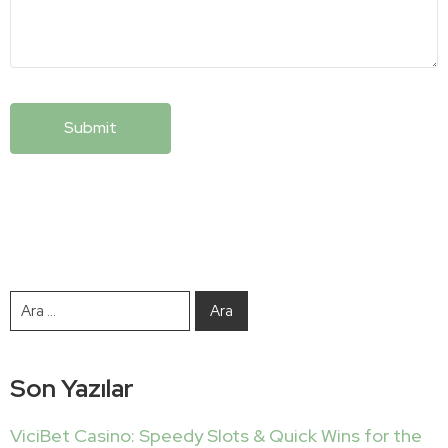
Son Yazılar
ViciBet Casino: Speedy Slots & Quick Wins for the