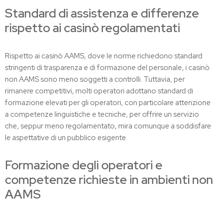
Standard di assistenza e differenze
rispetto ai casinò regolamentati
Rispetto ai casinò AAMS, dove le norme richiedono standard
stringenti di trasparenza e di formazione del personale, i casinò
non AAMS sono meno soggetti a controlli. Tuttavia, per
rimanere competitivi, molti operatori adottano standard di
formazione elevati per gli operatori, con particolare attenzione
a competenze linguistiche e tecniche, per offrire un servizio
che, seppur meno regolamentato, mira comunque a soddisfare
le aspettative di un pubblico esigente.
Formazione degli operatori e
competenze richieste in ambienti non
AAMS