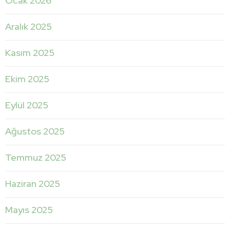
Ocak 2026
Aralık 2025
Kasım 2025
Ekim 2025
Eylül 2025
Ağustos 2025
Temmuz 2025
Haziran 2025
Mayıs 2025