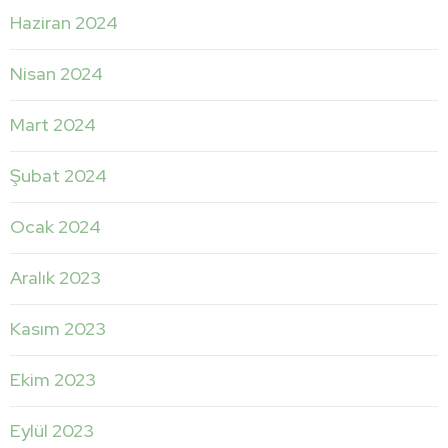
Haziran 2024
Nisan 2024
Mart 2024
Şubat 2024
Ocak 2024
Aralık 2023
Kasım 2023
Ekim 2023
Eylül 2023