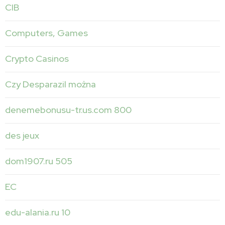
CIB
Computers, Games
Crypto Casinos
Czy Desparazil można
denemebonusu-tr.us.com 800
des jeux
dom1907.ru 505
EC
edu-alania.ru 10