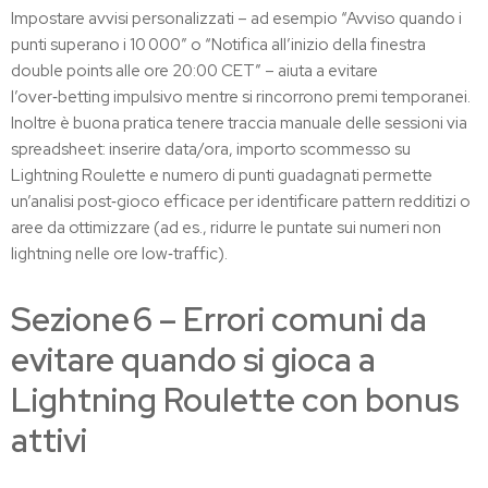
Impostare avvisi personalizzati – ad esempio “Avviso quando i
punti superano i 10 000” o “Notifica all’inizio della finestra
double points alle ore 20:00 CET” – aiuta a evitare
l’over‑betting impulsivo mentre si rincorrono premi temporanei.
Inoltre è buona pratica tenere traccia manuale delle sessioni via
spreadsheet: inserire data/ora, importo scommesso su
Lightning Roulette e numero di punti guadagnati permette
un’analisi post‑gioco efficace per identificare pattern redditizi o
aree da ottimizzare (ad es., ridurre le puntate sui numeri non
lightning nelle ore low‑traffic).
Sezione 6 – Errori comuni da
evitare quando si gioca a
Lightning Roulette con bonus
attivi