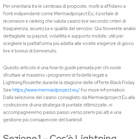
Per orientarsi tra le centinaia di proposte, molti si affidano a
fonti indipendenti come Mermaidproject.Eu, il portale di
recensioni e ranking che valuta casinò live secondo criteri di
trasparenza, sicurezza e qualità del servizio. Qui troverete analisi
dettagliate su payout, volatilità e supporto mobile, utili per
scegliere la piattaforma più adatta alle vostre esigenze di gioco
live e bonus di benvenuto.
Questo articolo è una
how‑to guide
pensata per chi vuole
sfruttare al massimo i programmi di fedeltà legati a
Lightning Roulette durante la stagione delle offerte Black Friday.
See
https://www.mermaidproject.eu/
for more information.
Dalla selezione del casino consigliato da Mermaidproject.Eu alla
costruzione di una strategia di puntate ottimizzate, vi
accompagneremo passo passo verso premi più alti e una
gestione più consapevole del bankroll.
Sezione 1 – Cos’è Lightning