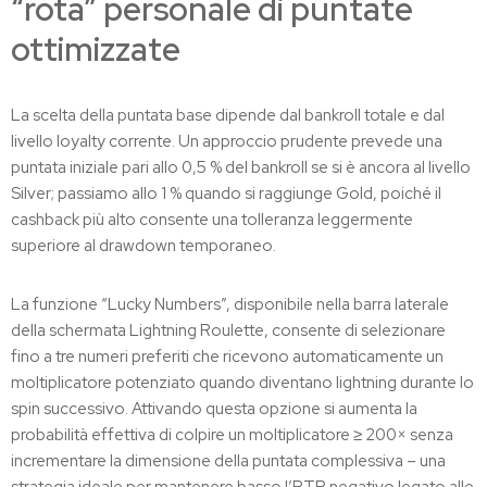
“rota” personale di puntate
ottimizzate
La scelta della puntata base dipende dal bankroll totale e dal
livello loyalty corrente. Un approccio prudente prevede una
puntata iniziale pari allo 0,5 % del bankroll se si è ancora al livello
Silver; passiamo allo 1 % quando si raggiunge Gold, poiché il
cashback più alto consente una tolleranza leggermente
superiore al drawdown temporaneo.
La funzione “Lucky Numbers”, disponibile nella barra laterale
della schermata Lightning Roulette, consente di selezionare
fino a tre numeri preferiti che ricevono automaticamente un
moltiplicatore potenziato quando diventano lightning durante lo
spin successivo. Attivando questa opzione si aumenta la
probabilità effettiva di colpire un moltiplicatore ≥ 200× senza
incrementare la dimensione della puntata complessiva – una