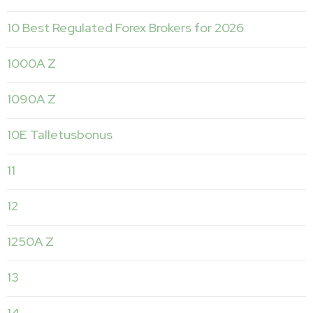
10 Best Regulated Forex Brokers for 2026
1000A Z
1090A Z
10E Talletusbonus
11
12
1250A Z
13
14