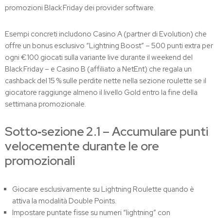
promozioni Black Friday dei provider software.
Esempi concreti includono Casino A (partner di Evolution) che
offre un bonus esclusivo “Lightning Boost” – 500 punti extra per
ogni €100 giocati sulla variante live durante il weekend del
Black Friday – e Casino B (affiliato a NetEnt) che regala un
cashback del 15 % sulle perdite nette nella sezione roulette se il
giocatore raggiunge almeno il livello Gold entro la fine della
settimana promozionale.
Sotto‑sezione 2.1 – Accumulare punti
velocemente durante le ore
promozionali
Giocare esclusivamente su Lightning Roulette quando è
attiva la modalità Double Points.
Impostare puntate fisse su numeri “lightning” con