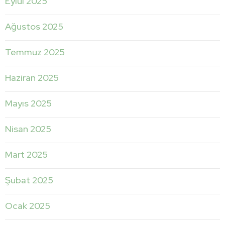
Eylül 2025
Ağustos 2025
Temmuz 2025
Haziran 2025
Mayıs 2025
Nisan 2025
Mart 2025
Şubat 2025
Ocak 2025