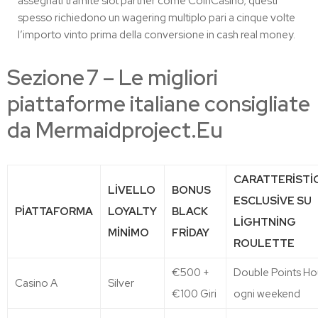
assegnati tramite slot partner come CoinCasino; questi
spesso richiedono un wagering multiplo pari a cinque volte
l’importo vinto prima della conversione in cash real money.
Sezione 7 – Le migliori
piattaforme italiane consigliate
da Mermaidproject.Eu
CARATTERISTI
LIVELLO
BONUS
ESCLUSIVE SU
PIATTAFORMA
LOYALTY
BLACK
LIGHTNING
MINIMO
FRIDAY
ROULETTE
€500 +
Double Points Ho
Casino A
Silver
€100 Giri
ogni weekend