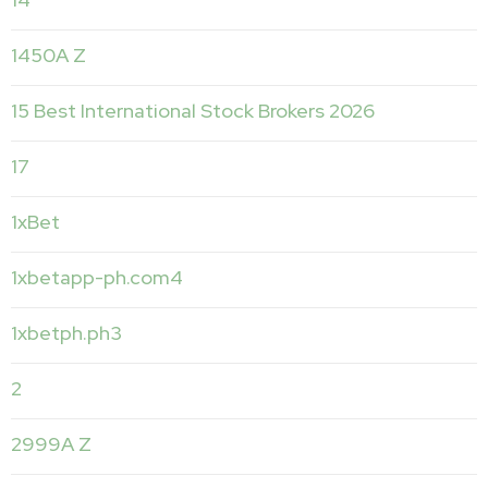
1450A Z
15 Best International Stock Brokers 2026
17
1xBet
1xbetapp-ph.com4
1xbetph.ph3
2
2999A Z