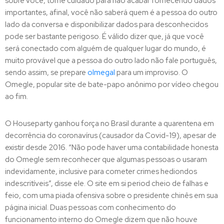
sobre você, tome cuidado para não acabar fornecendo dados
importantes, afinal, você não saberá quem é a pessoa do outro
lado da conversa e disponibilizar dados para desconhecidos
pode ser bastante perigoso. É válido dizer que, já que você
será conectado com alguém de qualquer lugar do mundo, é
muito provável que a pessoa do outro lado não fale português,
sendo assim, se prepare
olmegal
para um improviso. O
Omegle, popular site de bate-papo anônimo por vídeo chegou
ao fim.
O Houseparty ganhou força no Brasil durante a quarentena em
decorrência do coronavírus (causador da Covid-19), apesar de
existir desde 2016. “Não pode haver uma contabilidade honesta
do Omegle sem reconhecer que algumas pessoas o usaram
indevidamente, inclusive para cometer crimes hediondos
indescritíveis”, disse ele. O site em si period cheio de falhas e
feio, com uma piada ofensiva sobre o presidente chinês em sua
página inicial. Duas pessoas com conhecimento do
funcionamento interno do Omegle dizem que não houve