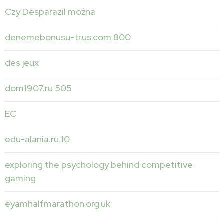
Czy Desparazil można
denemebonusu-tr.us.com 800
des jeux
dom1907.ru 505
EC
edu-alania.ru 10
exploring the psychology behind competitive
gaming
eyamhalfmarathon.org.uk