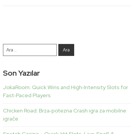
Son Yazılar
JokaRoom: Quick Wins and High‑Intensity Slots for
Fast‑Paced Players
Chicken Road: Brza‑potezna Crash igra za mobilne
igrače
Snatch Casino – Quick‑Hit Slots, Live‑Spaß &