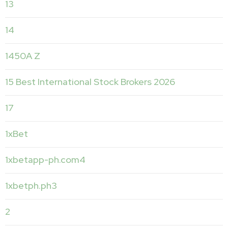
13
14
1450A Z
15 Best International Stock Brokers 2026
17
1xBet
1xbetapp-ph.com4
1xbetph.ph3
2