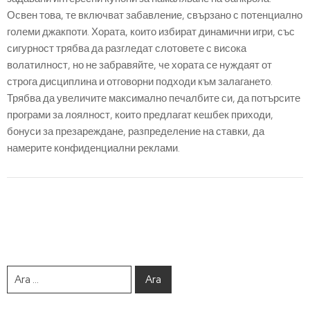
Освен това, те включват забавление, свързано с потенциално
големи джакпоти. Хората, които избират динамични игри, със
сигурност трябва да разгледат слотовете с висока
волатилност, но не забравяйте, че хората се нуждаят от
строга дисциплина и отговорни подходи към залагането.
Трябва да увеличите максимално печалбите си, да потърсите
програми за лоялност, които предлагат кешбек приходи,
бонуси за презареждане, разпределение на ставки, да
намерите конфиденциални реклами.