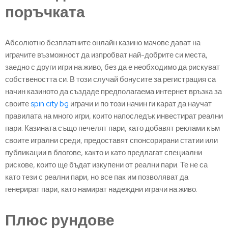
поръчката
Абсолютно безплатните онлайн казино мачове дават на
играчите възможност да изпробват най-добрите си места,
заедно с други игри на живо, без да е необходимо да рискуват
собствеността си. В този случай бонусите за регистрация са
начин казиното да създаде предполагаема интернет връзка за
своите
spin city bg
играчи и по този начин ги карат да научат
правилата на много игри, които напоследък инвестират реални
пари. Казината също печелят пари, като добавят реклами към
своите игрални среди, предоставят спонсорирани статии или
публикации в блогове, както и като предлагат специални
рискове, които ще бъдат изкупени от реални пари. Те не са
като тези с реални пари, но все пак им позволяват да
генерират пари, като намират надеждни играчи на живо.
Плюс рундове