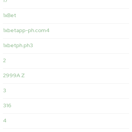
17
1xBet
1xbetapp-ph.com4
1xbetph.ph3
2
2999A Z
3
316
4