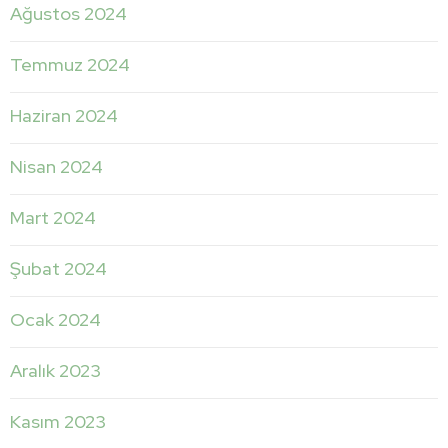
Ağustos 2024
Temmuz 2024
Haziran 2024
Nisan 2024
Mart 2024
Şubat 2024
Ocak 2024
Aralık 2023
Kasım 2023