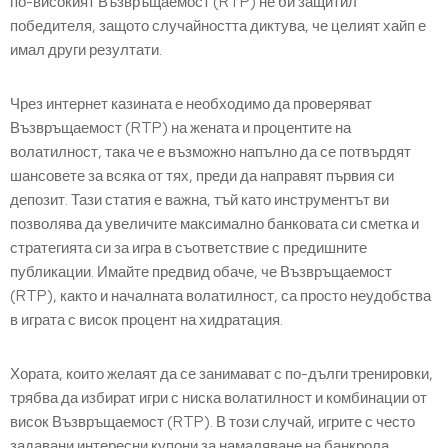
по-високият Възвръщаемост (RTP) не би защитил
победителя, защото случайността диктува, че целият хайп е
имал други резултати.
Чрез интернет казината е необходимо да проверяват
Възвръщаемост (RTP) на жената и процентите на
волатилност, така че е възможно напълно да се потвърдят
шансовете за всяка от тях, преди да направят първия си
депозит. Тази статия е важна, тъй като инструментът ви
позволява да увеличите максимално банковата си сметка и
стратегията си за игра в съответствие с предишните
публикации. Имайте предвид обаче, че Възвръщаемост
(RTP), както и началната волатилност, са просто неудобства
в играта с висок процент на хидратация.
Хората, които желаят да се занимават с по-дълги тренировки,
трябва да избират игри с ниска волатилност и комбинации от
висок Възвръщаемост (RTP). В този случай, игрите с често
задавани интересни купони за намаляване на банкрола.