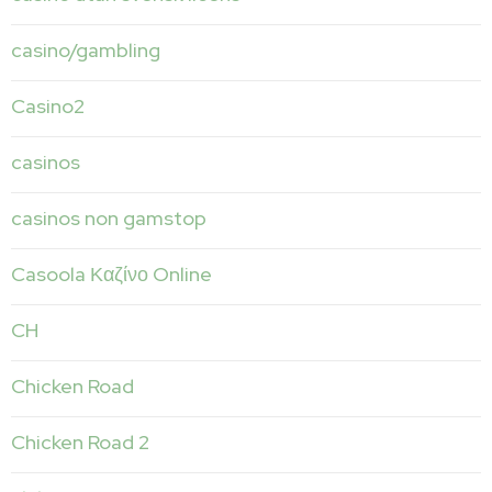
casino/gambling
Casino2
casinos
casinos non gamstop
Casoola Καζίνο Online
CH
Chicken Road
Chicken Road 2