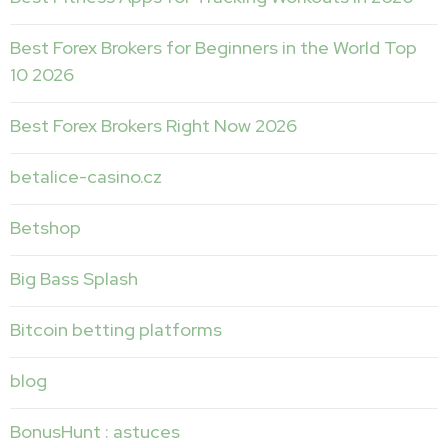
Best Forex Brokers for Beginners in the World Top
10 2026
Best Forex Brokers Right Now 2026
betalice-casino.cz
Betshop
Big Bass Splash
Bitcoin betting platforms
blog
BonusHunt : astuces