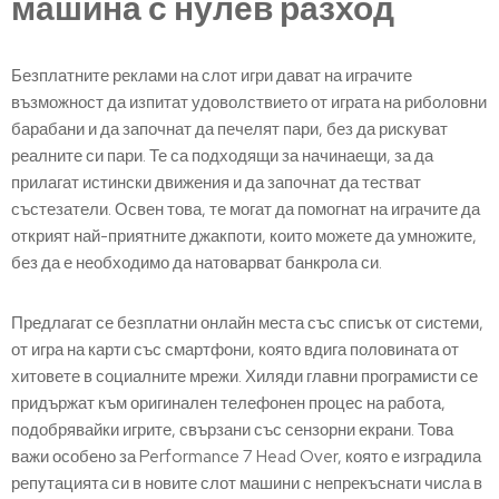
машина с нулев разход
Безплатните реклами на слот игри дават на играчите
възможност да изпитат удоволствието от играта на риболовни
барабани и да започнат да печелят пари, без да рискуват
реалните си пари. Те са подходящи за начинаещи, за да
прилагат истински движения и да започнат да тестват
състезатели. Освен това, те могат да помогнат на играчите да
открият най-приятните джакпоти, които можете да умножите,
без да е необходимо да натоварват банкрола си.
Предлагат се безплатни онлайн места със списък от системи,
от игра на карти със смартфони, която вдига половината от
хитовете в социалните мрежи. Хиляди главни програмисти се
придържат към оригинален телефонен процес на работа,
подобрявайки игрите, свързани със сензорни екрани. Това
важи особено за Performance 7 Head Over, която е изградила
репутацията си в новите слот машини с непрекъснати числа в