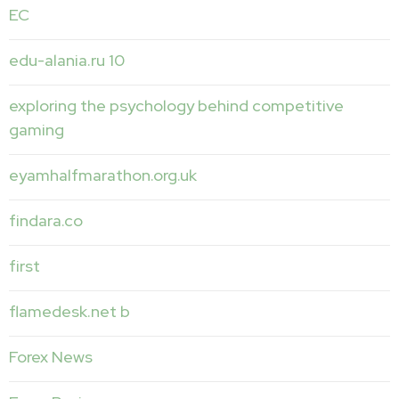
EC
edu-alania.ru 10
exploring the psychology behind competitive
gaming
eyamhalfmarathon.org.uk
findara.co
first
flamedesk.net b
Forex News