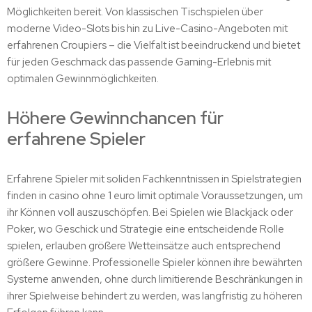
Möglichkeiten bereit. Von klassischen Tischspielen über
moderne Video-Slots bis hin zu Live-Casino-Angeboten mit
erfahrenen Croupiers – die Vielfalt ist beeindruckend und bietet
für jeden Geschmack das passende Gaming-Erlebnis mit
optimalen Gewinnmöglichkeiten.
Höhere Gewinnchancen für
erfahrene Spieler
Erfahrene Spieler mit soliden Fachkenntnissen in Spielstrategien
finden in casino ohne 1 euro limit optimale Voraussetzungen, um
ihr Können voll auszuschöpfen. Bei Spielen wie Blackjack oder
Poker, wo Geschick und Strategie eine entscheidende Rolle
spielen, erlauben größere Wetteinsätze auch entsprechend
größere Gewinne. Professionelle Spieler können ihre bewährten
Systeme anwenden, ohne durch limitierende Beschränkungen in
ihrer Spielweise behindert zu werden, was langfristig zu höheren