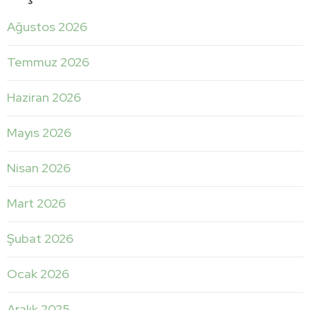
Ağustos 2026
Temmuz 2026
Haziran 2026
Mayıs 2026
Nisan 2026
Mart 2026
Şubat 2026
Ocak 2026
Aralık 2025