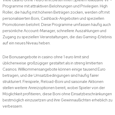
Viele casino ohne 1 euro limit bieten ihren Spielern exklusive VIP-
Programme mit attraktiven Belohnungen und Privilegien. High
Roller, die häufig mit höheren Beträgen zocken, werden oft mit
personalisierten Boni, Cashback-Angeboten und speziellen
Promotionen belohnt. Diese Programme umfassen häufig auch
persönliche Account-Manager, schnellere Auszahlungen und
Zugang zu speziellen Veranstaltungen, die das Gaming-Erlebnis
auf ein neues Niveau heben.
Die Bonusangebote in casino ohne 1 euro limit sind
üblicherweise großzügiger gestaltet als in streng limitierten
Casinos. Willkommensangebote können einige tausend Euro
betragen, und die Umsatzbedingungen sind häufig fairer
strukturiert. Freispiele, Reload-Boni und saisonale Aktionen
stellen weitere Anreizoptionen bereit, wobei Spieler von der
Möglichkeit profitieren, diese Boni ohne Einsatzbeschränkungen
bestmöglich einzusetzen und ihre Gewinnaußichten erheblich zu
verbessern.