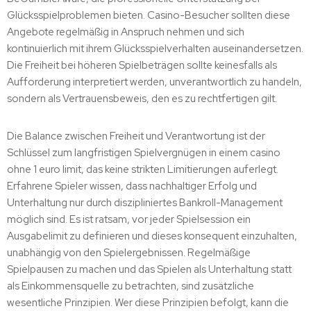
Glücksspielproblemen bieten. Casino-Besucher sollten diese
Angebote regelmäßig in Anspruch nehmen und sich
kontinuierlich mit ihrem Glücksspielverhalten auseinandersetzen.
Die Freiheit bei höheren Spielbeträgen sollte keinesfalls als
Aufforderung interpretiert werden, unverantwortlich zu handeln,
sondern als Vertrauensbeweis, den es zu rechtfertigen gilt.
Die Balance zwischen Freiheit und Verantwortung ist der
Schlüssel zum langfristigen Spielvergnügen in einem casino
ohne 1 euro limit, das keine strikten Limitierungen auferlegt.
Erfahrene Spieler wissen, dass nachhaltiger Erfolg und
Unterhaltung nur durch diszipliniertes Bankroll-Management
möglich sind. Es ist ratsam, vor jeder Spielsession ein
Ausgabelimit zu definieren und dieses konsequent einzuhalten,
unabhängig von den Spielergebnissen. Regelmäßige
Spielpausen zu machen und das Spielen als Unterhaltung statt
als Einkommensquelle zu betrachten, sind zusätzliche
wesentliche Prinzipien. Wer diese Prinzipien befolgt, kann die