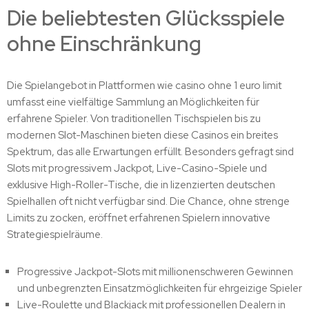
Die beliebtesten Glücksspiele
ohne Einschränkung
Die Spielangebot in Plattformen wie casino ohne 1 euro limit
umfasst eine vielfältige Sammlung an Möglichkeiten für
erfahrene Spieler. Von traditionellen Tischspielen bis zu
modernen Slot-Maschinen bieten diese Casinos ein breites
Spektrum, das alle Erwartungen erfüllt. Besonders gefragt sind
Slots mit progressivem Jackpot, Live-Casino-Spiele und
exklusive High-Roller-Tische, die in lizenzierten deutschen
Spielhallen oft nicht verfügbar sind. Die Chance, ohne strenge
Limits zu zocken, eröffnet erfahrenen Spielern innovative
Strategiespielräume.
Progressive Jackpot-Slots mit millionenschweren Gewinnen
und unbegrenzten Einsatzmöglichkeiten für ehrgeizige Spieler
Live-Roulette und Blackjack mit professionellen Dealern in