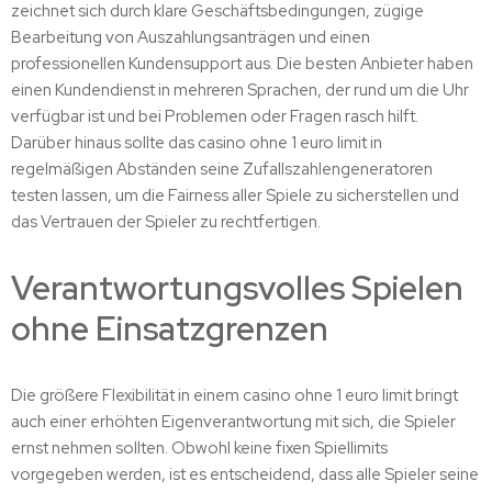
zeichnet sich durch klare Geschäftsbedingungen, zügige
Bearbeitung von Auszahlungsanträgen und einen
professionellen Kundensupport aus. Die besten Anbieter haben
einen Kundendienst in mehreren Sprachen, der rund um die Uhr
verfügbar ist und bei Problemen oder Fragen rasch hilft.
Darüber hinaus sollte das casino ohne 1 euro limit in
regelmäßigen Abständen seine Zufallszahlengeneratoren
testen lassen, um die Fairness aller Spiele zu sicherstellen und
das Vertrauen der Spieler zu rechtfertigen.
Verantwortungsvolles Spielen
ohne Einsatzgrenzen
Die größere Flexibilität in einem casino ohne 1 euro limit bringt
auch einer erhöhten Eigenverantwortung mit sich, die Spieler
ernst nehmen sollten. Obwohl keine fixen Spiellimits
vorgegeben werden, ist es entscheidend, dass alle Spieler seine