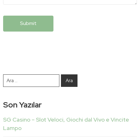
Son Yazılar
SG Casino – Slot Veloci, Giochi dal Vivo e Vincite
Lampo