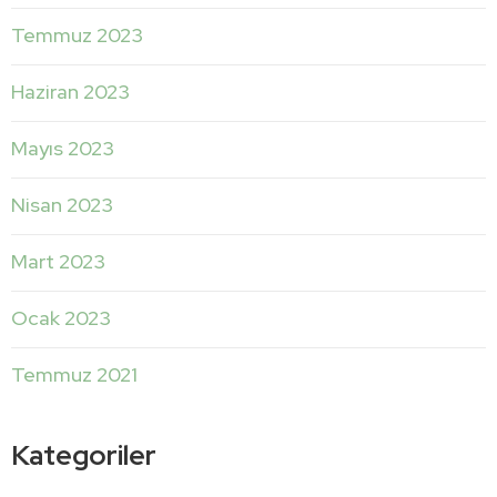
Temmuz 2023
Haziran 2023
Mayıs 2023
Nisan 2023
Mart 2023
Ocak 2023
Temmuz 2021
Kategoriler