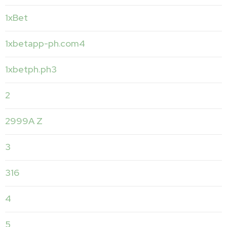
1xBet
1xbetapp-ph.com4
1xbetph.ph3
2
2999A Z
3
316
4
5