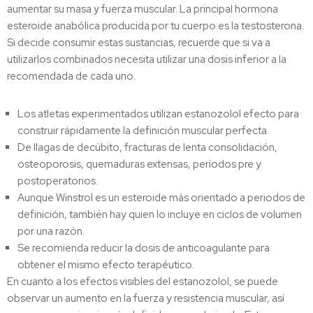
aumentar su masa y fuerza muscular. La principal hormona
esteroide anabólica producida por tu cuerpo es la testosterona.
Si decide consumir estas sustancias, recuerde que si va a
utilizarlos combinados necesita utilizar una dosis inferior a la
recomendada de cada uno.
Los atletas experimentados utilizan estanozolol efecto para
construir rápidamente la definición muscular perfecta.
De llagas de decúbito, fracturas de lenta consolidación,
osteoporosis, quemaduras extensas, períodos pre y
postoperatorios.
Aunque Winstrol es un esteroide más orientado a periodos de
definición, también hay quien lo incluye en ciclos de volumen
por una razón.
Se recomienda reducir la dosis de anticoagulante para
obtener el mismo efecto terapéutico.
En cuanto a los efectos visibles del estanozolol, se puede
observar un aumento en la fuerza y resistencia muscular, así