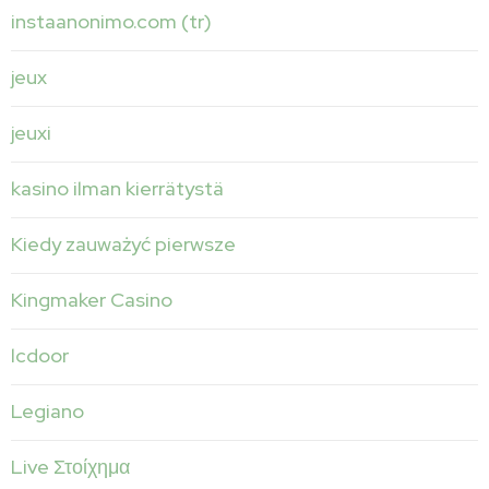
instaanonimo.com (tr)
jeux
jeuxi
kasino ilman kierrätystä
Kiedy zauważyć pierwsze
Kingmaker Casino
lcdoor
Legiano
Live Στοίχημα