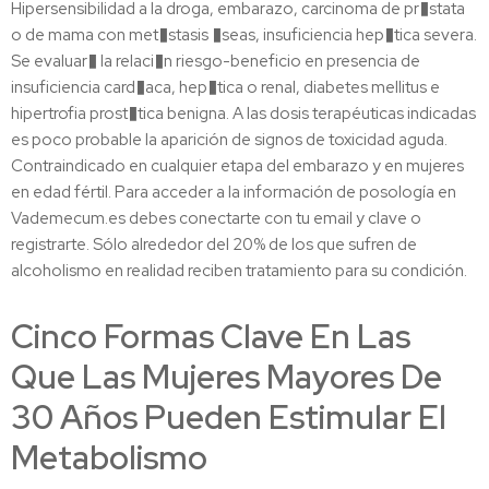
Hipersensibilidad a la droga, embarazo, carcinoma de pr�stata
o de mama con met�stasis �seas, insuficiencia hep�tica severa.
Se evaluar� la relaci�n riesgo-beneficio en presencia de
insuficiencia card�aca, hep�tica o renal, diabetes mellitus e
hipertrofia prost�tica benigna. A las dosis terapéuticas indicadas
es poco probable la aparición de signos de toxicidad aguda.
Contraindicado en cualquier etapa del embarazo y en mujeres
en edad fértil. Para acceder a la información de posología en
Vademecum.es debes conectarte con tu email y clave o
registrarte. Sólo alrededor del 20% de los que sufren de
alcoholismo en realidad reciben tratamiento para su condición.
Cinco Formas Clave En Las
Que Las Mujeres Mayores De
30 Años Pueden Estimular El
Metabolismo