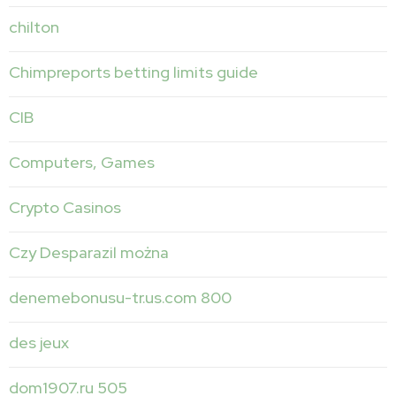
chilton
Chimpreports betting limits guide
CIB
Computers, Games
Crypto Casinos
Czy Desparazil można
denemebonusu-tr.us.com 800
des jeux
dom1907.ru 505