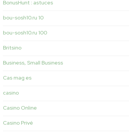
BonusHunt : astuces
bou-sosh10.ru 10
bou-sosh10.ru 100
Britsino
Business, Small Business
Cas mag es
casino
Casino Online
Casino Privé