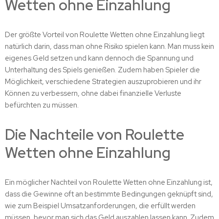
Wetten ohne Einzahlung
Der größte Vorteil von Roulette Wetten ohne Einzahlung liegt
natürlich darin, dass man ohne Risiko spielen kann. Man muss kein
eigenes Geld setzen und kann dennoch die Spannung und
Unterhaltung des Spiels genießen. Zudem haben Spieler die
Möglichkeit, verschiedene Strategien auszuprobieren und ihr
Können zu verbessern, ohne dabei finanzielle Verluste
befürchten zu müssen.
Die Nachteile von Roulette
Wetten ohne Einzahlung
Ein möglicher Nachteil von Roulette Wetten ohne Einzahlung ist,
dass die Gewinne oft an bestimmte Bedingungen geknüpft sind,
wie zum Beispiel Umsatzanforderungen, die erfüllt werden
müssen, bevor man sich das Geld auszahlen lassen kann. Zudem