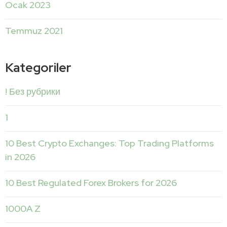
Ocak 2023
Temmuz 2021
Kategoriler
! Без рубрики
1
10 Best Crypto Exchanges: Top Trading Platforms
in 2026
10 Best Regulated Forex Brokers for 2026
1000A Z