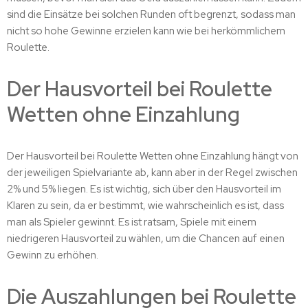
sind die Einsätze bei solchen Runden oft begrenzt, sodass man
nicht so hohe Gewinne erzielen kann wie bei herkömmlichem
Roulette.
Der Hausvorteil bei Roulette
Wetten ohne Einzahlung
Der Hausvorteil bei Roulette Wetten ohne Einzahlung hängt von
der jeweiligen Spielvariante ab, kann aber in der Regel zwischen
2% und 5% liegen. Es ist wichtig, sich über den Hausvorteil im
Klaren zu sein, da er bestimmt, wie wahrscheinlich es ist, dass
man als Spieler gewinnt. Es ist ratsam, Spiele mit einem
niedrigeren Hausvorteil zu wählen, um die Chancen auf einen
Gewinn zu erhöhen.
Die Auszahlungen bei Roulette