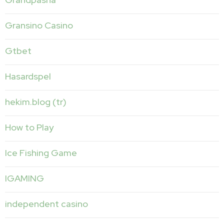
Gransino Casino
Gtbet
Hasardspel
hekim.blog (tr)
How to Play
Ice Fishing Game
IGAMING
independent casino