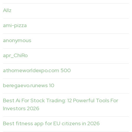
Allz
ami-pizza
anonymous
apr_ChiRo
athomeworldexpo.com 500
beregaevo.runews 10
Best Ai For Stock Trading: 12 Powerful Tools For
Investors 2026
Best fitness app for EU citizens in 2026