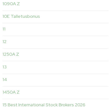
1090A Z
10E Talletusbonus
11
12
1250A Z
13
14
1450A Z
15 Best International Stock Brokers 2026