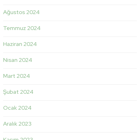
Ağustos 2024
Temmuz 2024
Haziran 2024
Nisan 2024
Mart 2024
Şubat 2024
Ocak 2024
Aralık 2023
Kasım 2023