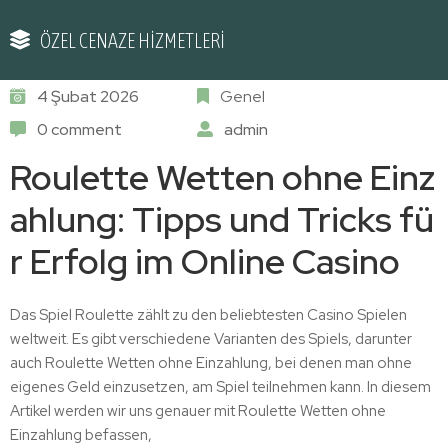
ÖZEL CENAZE HİZMETLERİ
4 Şubat 2026
Genel
0 comment
admin
Roulette Wetten ohne Einz
ahlung: Tipps und Tricks fü
r Erfolg im Online Casino
Das Spiel Roulette zählt zu den beliebtesten Casino Spielen
weltweit. Es gibt verschiedene Varianten des Spiels, darunter
auch Roulette Wetten ohne Einzahlung, bei denen man ohne
eigenes Geld einzusetzen, am Spiel teilnehmen kann. In diesem
Artikel werden wir uns genauer mit Roulette Wetten ohne
Einzahlung befassen,