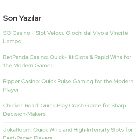
Son Yazılar
SG Casino – Slot Veloci, Giochi dal Vivo e Vincite
Lampo
BetPanda Casino: Quick‑Hit Slots & Rapid Wins for
the Modern Gamer
Ripper Casino: Quick Pulse Gaming for the Modern
Player
Chicken Road: Quick‑Play Crash Game for Sharp
Decision‑Makers
JokaRoom: Quick Wins and High‑Intensity Slots for
Fast‑Paced Players