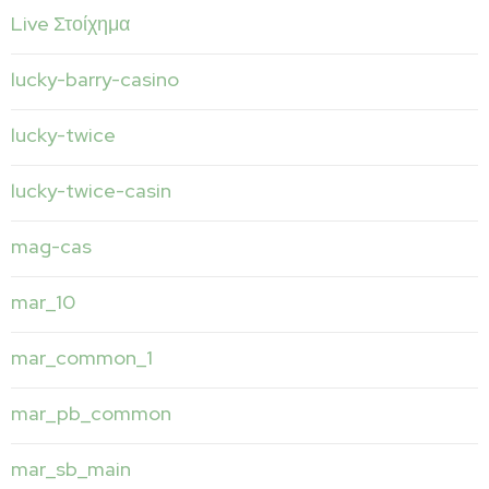
Live Στοίχημα
lucky-barry-casino
lucky-twice
lucky-twice-casin
mag-cas
mar_10
mar_common_1
mar_pb_common
mar_sb_main