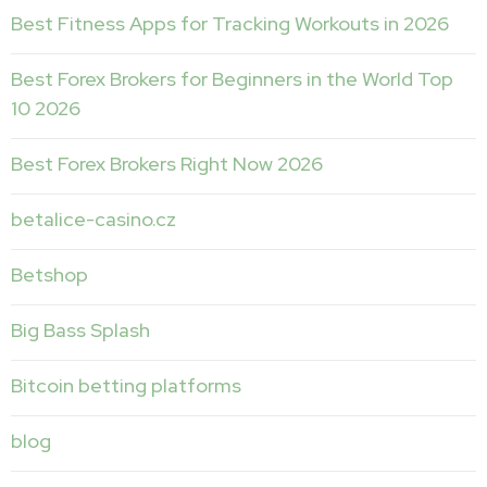
Best Fitness Apps for Tracking Workouts in 2026
Best Forex Brokers for Beginners in the World Top
10 2026
Best Forex Brokers Right Now 2026
betalice-casino.cz
Betshop
Big Bass Splash
Bitcoin betting platforms
blog