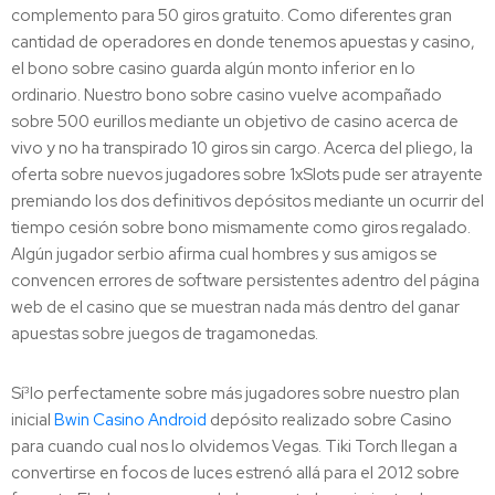
complemento para 50 giros gratuito. Como diferentes gran
cantidad de operadores en donde tenemos apuestas y casino,
el bono sobre casino guarda algún monto inferior en lo
ordinario. Nuestro bono sobre casino vuelve acompañado
sobre 500 eurillos mediante un objetivo de casino acerca de
vivo y no ha transpirado 10 giros sin cargo. Acerca del pliego, la
oferta sobre nuevos jugadores sobre 1xSlots pude ser atrayente
premiando los dos definitivos depósitos mediante un ocurrir del
tiempo cesión sobre bono mismamente­ como giros regalado.
Algún jugador serbio afirma cual hombres y sus amigos se
convencen errores de software persistentes adentro del página
web de el casino que se muestran nada más dentro del ganar
apuestas sobre juegos de tragamonedas.
Sí³lo perfectamente sobre más jugadores sobre nuestro plan
inicial
Bwin Casino Android
depósito realizado sobre Casino
para cuando cual nos lo olvidemos Vegas. Tiki Torch llegan a
convertirse en focos de luces estrenó allá para el 2012 sobre