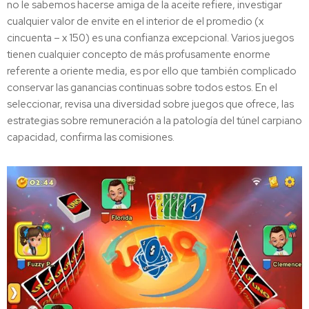
no le sabemos hacerse amiga de la aceite refiere, investigar
cualquier valor de envite en el interior de el promedio (x
cincuenta – x 150) es una confianza excepcional. Varios juegos
tienen cualquier concepto de más profusamente enorme
referente a oriente media, es por ello que también complicado
conservar las ganancias continuas sobre todos estos. En el
seleccionar, revisa una diversidad sobre juegos que ofrece, las
estrategias sobre remuneración a la patologí­a del túnel carpiano
capacidad, confirma las comisiones.