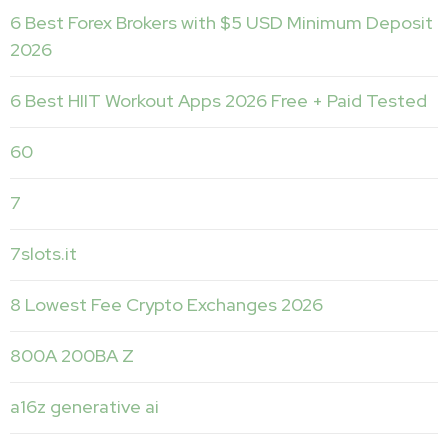
6 Best Forex Brokers with $5 USD Minimum Deposit ️
2026
6 Best HIIT Workout Apps 2026 Free + Paid Tested
60
7
7slots.it
8 Lowest Fee Crypto Exchanges 2026
800A 200BA Z
a16z generative ai