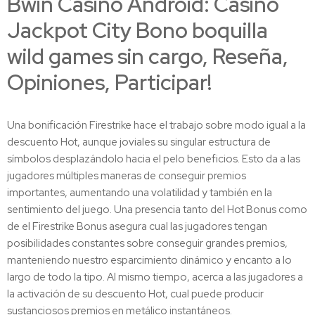
Bwin Casino Android: Casino
Jackpot City Bono boquilla
wild games sin cargo, Reseña,
Opiniones, Participar!
Una bonificación Firestrike hace el trabajo sobre modo igual a la
descuento Hot, aunque joviales su singular estructura de
símbolos desplazándolo hacia el pelo beneficios. Esto da a las
jugadores múltiples maneras de conseguir premios
importantes, aumentando una volatilidad y también en la
sentimiento del juego. Una presencia tanto del Hot Bonus como
de el Firestrike Bonus asegura cual las jugadores tengan
posibilidades constantes sobre conseguir grandes premios,
manteniendo nuestro esparcimiento dinámico y encanto a lo
largo de todo la tipo. Al mismo tiempo, acerca a las jugadores a
la activación de su descuento Hot, cual puede producir
sustanciosos premios en metálico instantáneos.