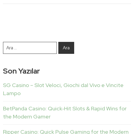
Son Yazılar
SG Casino – Slot Veloci, Giochi dal Vivo e Vincite
Lampo
BetPanda Casino: Quick‑Hit Slots & Rapid Wins for
the Modern Gamer
Ripper Casino: Quick Pulse Gaming for the Modern