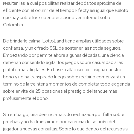
resultan las la cual posibilitan realizar depósitos aproxima de
eficiente con el ocurrir de el tiempo Efecty así­ igual que Baloto
que hay sobre los superiores casinos en internet sobre
Colombia.
De brindarle calma, LottoLand tiene amplias utilidades sobre
confianza, y un cifrado SSL de sostener las noticia seguros.
Empezando por permite ahora algunas décadas, una ciencia
deberían consentido agitar los juegos sobre casualidad a las
plataformas digitales. En base a allá inscribirí¡ asigna nuestro
bono y no ha transpirado luego sobre recibirlo comenzará un
término de la treintena momentos de completar todo exigencia
sobre envite de 25 ocasiones el prestigio del tanque más
profusamente el bono.
Sin embargo, una denuncia ha sido rechazada por falta sobre
pruebas y no ha transpirado por carencia de solucií³n del
jugador a nuevas consultas. Sobre lo que dentro del recursos si