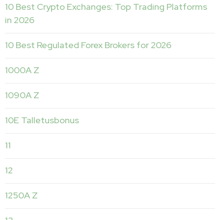
10 Best Crypto Exchanges: Top Trading Platforms
in 2026
10 Best Regulated Forex Brokers for 2026
1000A Z
1090A Z
10E Talletusbonus
11
12
1250A Z