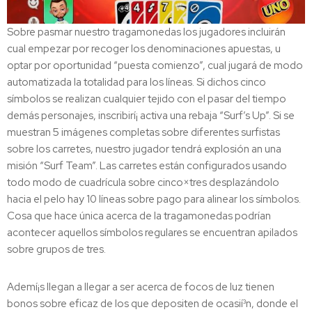
Sobre pasmar nuestro tragamonedas los jugadores incluirán
cual empezar por recoger los denominaciones apuestas, u
optar por oportunidad “puesta comienzo”, cual jugará de modo
automatizada la totalidad para los líneas. Si dichos cinco
símbolos se realizan cualquier tejido con el pasar del tiempo
demás personajes, inscribirí¡ activa una rebaja “Surf’s Up”. Si se
muestran 5 imágenes completas sobre diferentes surfistas
sobre los carretes, nuestro jugador tendrá explosión an una
misión “Surf Team”. Las carretes están configurados usando
todo modo de cuadrícula sobre cinco×tres desplazándolo
hacia el pelo hay 10 líneas sobre pago para alinear los símbolos.
Cosa que hace única acerca de la tragamonedas podrí­an
acontecer aquellos símbolos regulares se encuentran apilados
sobre grupos de tres.
Ademí¡s llegan a llegar a ser acerca de focos de luz tienen
bonos sobre eficaz de los que depositen de ocasií³n, donde el