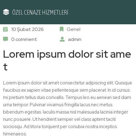
ÖZEL CENAZE HİZMETLERİ
10 Şubat 2026
Genel
0 comment
admin
Lorem ipsum dolor sit ame
t
Lorem ipsum dolor sit amet consectetur adipiscing elit. Quisque
faucibus ex sapien vitae pellentesque sem placerat. In id cursus
mi pretium tellus duis convallis. Tempus leo eu aenean sed diam
urna tempor. Pulvinar vivamus fringilla lacus nec metus
bibendum egestas. Iaculis massa nisl malesuada lacinia integer
nunc posuere. Ut hendrerit semper vel class aptent taciti
sociosqu. Ad litora torquent per conubia nostra inceptos
himenaeos.