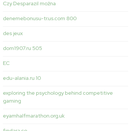
Czy Desparazil można
denemebonusu-tr.us.com 800
des jeux
dom1907.ru 505
EC
edu-alania.ru 10
exploring the psychology behind competitive
gaming
eyamhalfmarathon.org.uk
findara.co