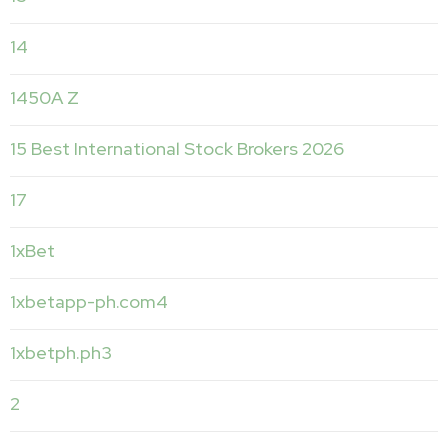
14
1450A Z
15 Best International Stock Brokers 2026
17
1xBet
1xbetapp-ph.com4
1xbetph.ph3
2