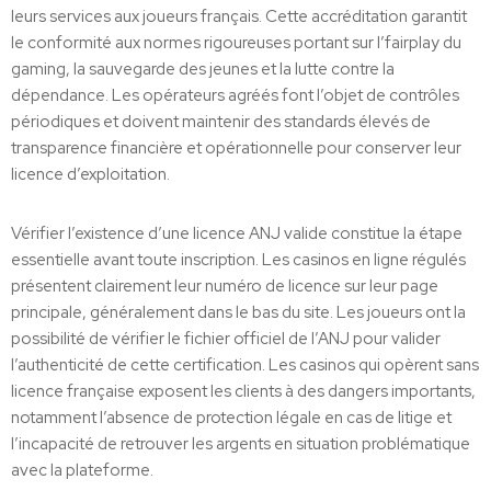
leurs services aux joueurs français. Cette accréditation garantit
le conformité aux normes rigoureuses portant sur l’fairplay du
gaming, la sauvegarde des jeunes et la lutte contre la
dépendance. Les opérateurs agréés font l’objet de contrôles
périodiques et doivent maintenir des standards élevés de
transparence financière et opérationnelle pour conserver leur
licence d’exploitation.
Vérifier l’existence d’une licence ANJ valide constitue la étape
essentielle avant toute inscription. Les casinos en ligne régulés
présentent clairement leur numéro de licence sur leur page
principale, généralement dans le bas du site. Les joueurs ont la
possibilité de vérifier le fichier officiel de l’ANJ pour valider
l’authenticité de cette certification. Les casinos qui opèrent sans
licence française exposent les clients à des dangers importants,
notamment l’absence de protection légale en cas de litige et
l’incapacité de retrouver les argents en situation problématique
avec la plateforme.