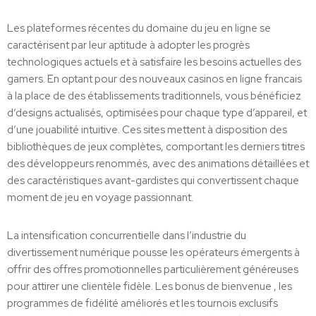
Les plateformes récentes du domaine du jeu en ligne se
caractérisent par leur aptitude à adopter les progrès
technologiques actuels et à satisfaire les besoins actuelles des
gamers. En optant pour des nouveaux casinos en ligne francais
à la place de des établissements traditionnels, vous bénéficiez
d’designs actualisés, optimisées pour chaque type d’appareil, et
d’une jouabilité intuitive. Ces sites mettent à disposition des
bibliothèques de jeux complètes, comportant les derniers titres
des développeurs renommés, avec des animations détaillées et
des caractéristiques avant-gardistes qui convertissent chaque
moment de jeu en voyage passionnant.
La intensification concurrentielle dans l’industrie du
divertissement numérique pousse les opérateurs émergents à
offrir des offres promotionnelles particulièrement généreuses
pour attirer une clientèle fidèle. Les bonus de bienvenue , les
programmes de fidélité améliorés et les tournois exclusifs