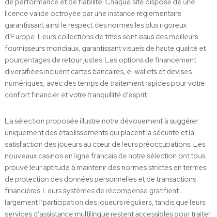
de performance et de fiabilité. Chaque site dispose de une
licence valide octroyée par une instance réglementaire
garantissant ainsi le respect des normes les plus rigoreux
d’Europe. Leurs collections de titres sont issus des meilleurs
fournisseurs mondiaux, garantissant visuels de haute qualité et
pourcentages de retour justes. Les options de financement
diversifiées incluent cartes bancaires, e-wallets et devises
numériques, avec des temps de traitement rapides pour votre
confort financier et votre tranquillité d’esprit.
La sélection proposée illustre notre dévouement à suggérer
uniquement des établissements qui placent la sécurité et la
satisfaction des joueurs au cœur de leurs préoccupations. Les
nouveaux casinos en ligne francais de notre sélection ont tous
prouvé leur aptitude à maintenir des normes strictes en termes
de protection des données personnelles et de transactions
financières. Leurs systèmes de récompense gratifient
largement l’participation des joueurs réguliers, tandis que leurs
services d’assistance multilingue restent accessibles pour traiter