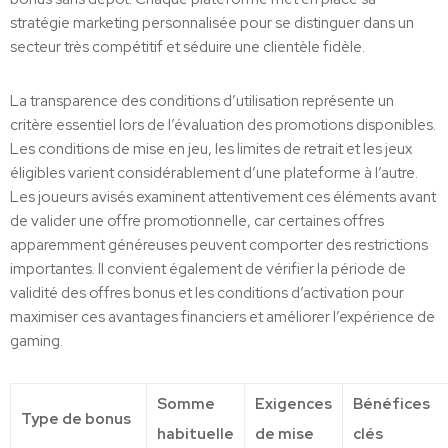
stratégie marketing personnalisée pour se distinguer dans un
secteur très compétitif et séduire une clientèle fidèle.
La transparence des conditions d’utilisation représente un
critère essentiel lors de l’évaluation des promotions disponibles.
Les conditions de mise en jeu, les limites de retrait et les jeux
éligibles varient considérablement d’une plateforme à l’autre.
Les joueurs avisés examinent attentivement ces éléments avant
de valider une offre promotionnelle, car certaines offres
apparemment généreuses peuvent comporter des restrictions
importantes. Il convient également de vérifier la période de
validité des offres bonus et les conditions d’activation pour
maximiser ces avantages financiers et améliorer l’expérience de
gaming.
Somme
Exigences
Bénéfices
Type de bonus
habituelle
de mise
clés