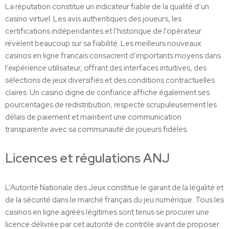
La réputation constitue un indicateur fiable de la qualité d’un
casino virtuel. Les avis authentiques des joueurs, les
certifications indépendantes et l’historique de l’opérateur
révèlent beaucoup sur sa fiabilité. Les meilleurs nouveaux
casinos en ligne francais consacrent d’importants moyens dans
l’expérience utilisateur, offrant des interfaces intuitives, des
sélections de jeux diversifiés et des conditions contractuelles
claires. Un casino digne de confiance affiche également ses
pourcentages de redistribution, respecte scrupuleusement les
délais de paiement et maintient une communication
transparente avec sa communauté de joueurs fidèles.
Licences et régulations ANJ
L’Autorité Nationale des Jeux constitue le garant de la légalité et
de la sécurité dans le marché français du jeu numérique. Tous les
casinos en ligne agréés légitimes sont tenus se procurer une
licence délivrée par cet autorité de contrôle avant de proposer