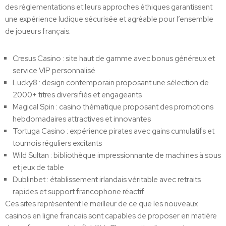
des réglementations et leurs approches éthiques garantissent
une expérience ludique sécurisée et agréable pour l’ensemble
de joueurs français.
Cresus Casino : site haut de gamme avec bonus généreux et
service VIP personnalisé
Lucky8 : design contemporain proposant une sélection de
2000+ titres diversifiés et engageants
Magical Spin : casino thématique proposant des promotions
hebdomadaires attractives et innovantes
Tortuga Casino : expérience pirates avec gains cumulatifs et
tournois réguliers excitants
Wild Sultan : bibliothèque impressionnante de machines à sous
et jeux de table
Dublinbet : établissement irlandais véritable avec retraits
rapides et support francophone réactif
Ces sites représentent le meilleur de ce que les nouveaux
casinos en ligne francais sont capables de proposer en matière