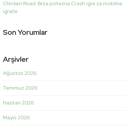
Chicken Road: Brza‑potezna Crash igra za mobilne
igrače
Son Yorumlar
Arşivler
Ağustos 2026
Temmuz 2026
Haziran 2026
Mayıs 2026