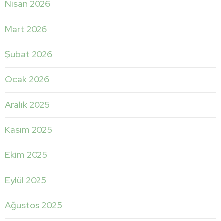
Nisan 2026
Mart 2026
Şubat 2026
Ocak 2026
Aralık 2025
Kasım 2025
Ekim 2025
Eylül 2025
Ağustos 2025