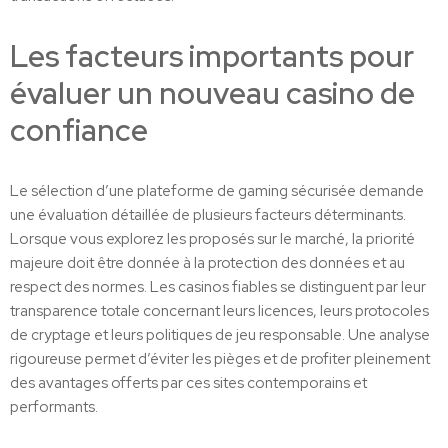
Les facteurs importants pour
évaluer un nouveau casino de
confiance
Le sélection d’une plateforme de gaming sécurisée demande
une évaluation détaillée de plusieurs facteurs déterminants.
Lorsque vous explorez les proposés sur le marché, la priorité
majeure doit être donnée à la protection des données et au
respect des normes. Les casinos fiables se distinguent par leur
transparence totale concernant leurs licences, leurs protocoles
de cryptage et leurs politiques de jeu responsable. Une analyse
rigoureuse permet d’éviter les pièges et de profiter pleinement
des avantages offerts par ces sites contemporains et
performants.