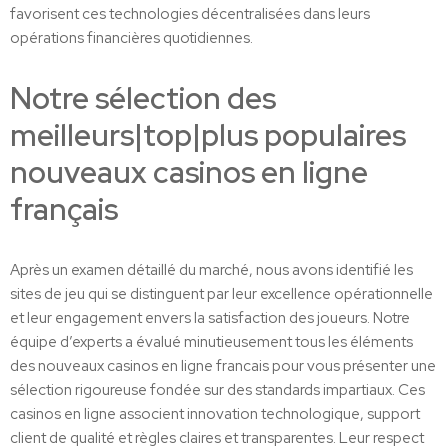
favorisent ces technologies décentralisées dans leurs
opérations financières quotidiennes.
Notre sélection des
meilleurs|top|plus populaires
nouveaux casinos en ligne
français
Après un examen détaillé du marché, nous avons identifié les
sites de jeu qui se distinguent par leur excellence opérationnelle
et leur engagement envers la satisfaction des joueurs. Notre
équipe d’experts a évalué minutieusement tous les éléments
des nouveaux casinos en ligne francais pour vous présenter une
sélection rigoureuse fondée sur des standards impartiaux. Ces
casinos en ligne associent innovation technologique, support
client de qualité et règles claires et transparentes. Leur respect