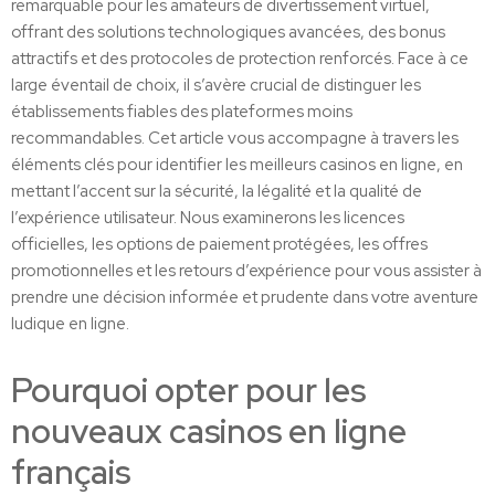
remarquable pour les amateurs de divertissement virtuel,
offrant des solutions technologiques avancées, des bonus
attractifs et des protocoles de protection renforcés. Face à ce
large éventail de choix, il s’avère crucial de distinguer les
établissements fiables des plateformes moins
recommandables. Cet article vous accompagne à travers les
éléments clés pour identifier les meilleurs casinos en ligne, en
mettant l’accent sur la sécurité, la légalité et la qualité de
l’expérience utilisateur. Nous examinerons les licences
officielles, les options de paiement protégées, les offres
promotionnelles et les retours d’expérience pour vous assister à
prendre une décision informée et prudente dans votre aventure
ludique en ligne.
Pourquoi opter pour les
nouveaux casinos en ligne
français