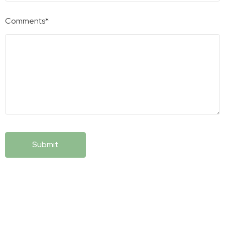
Comments*