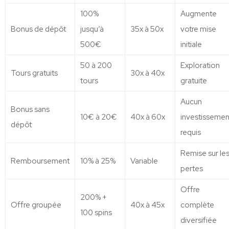
100%
Augmente
Bonus de dépôt
jusqu’à
35x à 50x
votre mise
500€
initiale
50 à 200
Exploration
Tours gratuits
30x à 40x
tours
gratuite
Aucun
Bonus sans
10€ à 20€
40x à 60x
investissemen
dépôt
requis
Remise sur le
Remboursement
10% à 25%
Variable
pertes
Offre
200% +
Offre groupée
40x à 45x
complète
100 spins
diversifiée