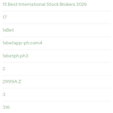
15 Best International Stock Brokers 2026
17
1xBet
1xbetapp-ph.com4
1xbetph.ph3
2
2999A Z
3
316