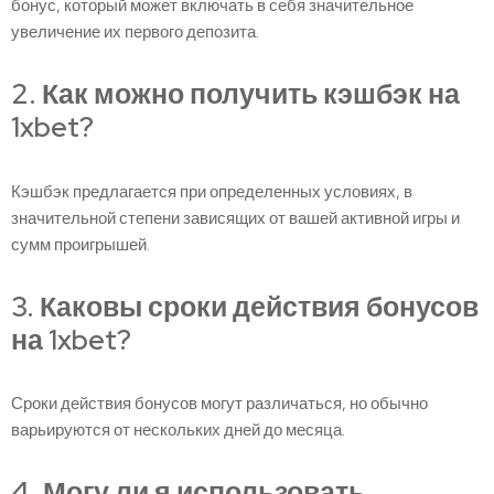
бонус, который может включать в себя значительное
увеличение их первого депозита.
2. Как можно получить кэшбэк на
1xbet?
Кэшбэк предлагается при определенных условиях, в
значительной степени зависящих от вашей активной игры и
сумм проигрышей.
3. Каковы сроки действия бонусов
на 1xbet?
Сроки действия бонусов могут различаться, но обычно
варьируются от нескольких дней до месяца.
4. Могу ли я использовать