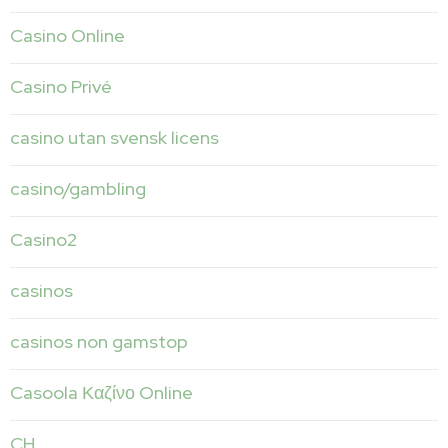
Casino Online
Casino Privé
casino utan svensk licens
casino/gambling
Casino2
casinos
casinos non gamstop
Casoola Καζίνο Online
CH