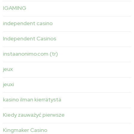
IGAMING
independent casino
Independent Casinos
instaanonimo.com (tr)
jeux
jeuxi
kasino ilman kierrätystä
Kiedy zauważyć pierwsze
Kingmaker Casino