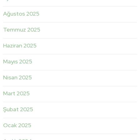
Ağustos 2025
Temmuz 2025
Haziran 2025
Mayıs 2025
Nisan 2025
Mart 2025
Şubat 2025
Ocak 2025