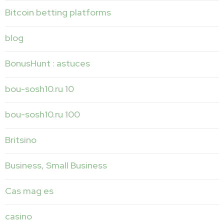
Bitcoin betting platforms
blog
BonusHunt : astuces
bou-sosh10.ru 10
bou-sosh10.ru 100
Britsino
Business, Small Business
Cas mag es
casino