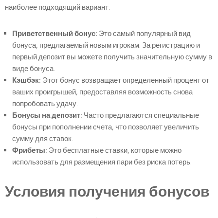
наиболее подходящий вариант.
Приветственный бонус:
Это самый популярный вид
бонуса, предлагаемый новым игрокам. За регистрацию и
первый депозит вы можете получить значительную сумму в
виде бонуса.
Кэшбэк:
Этот бонус возвращает определенный процент от
ваших проигрышей, предоставляя возможность снова
попробовать удачу.
Бонусы на депозит:
Часто предлагаются специальные
бонусы при пополнении счета, что позволяет увеличить
сумму для ставок.
Фрибеты:
Это бесплатные ставки, которые можно
использовать для размещения пари без риска потерь.
Условия получения бонусов