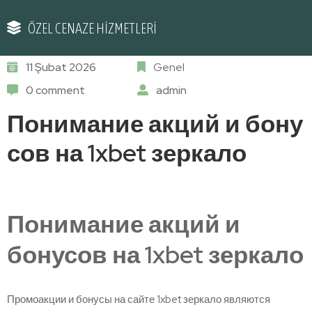
ÖZEL CENAZE HİZMETLERİ
11 Şubat 2026
Genel
0 comment
admin
Понимание акций и бону
сов на 1xbet зеркало
Понимание акций и
бонусов на 1xbet зеркало
Промоакции и бонусы на сайте 1xbet зеркало являются