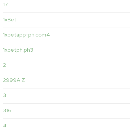
17
1xBet
1xbetapp-ph.com4
1xbetph.ph3
2
2999A Z
3
316
4