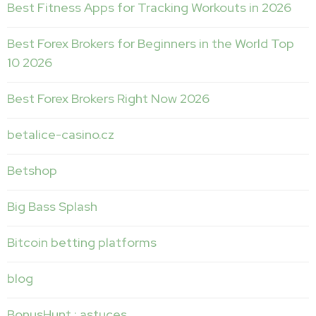
Best Fitness Apps for Tracking Workouts in 2026
Best Forex Brokers for Beginners in the World Top
10 2026
Best Forex Brokers Right Now 2026
betalice-casino.cz
Betshop
Big Bass Splash
Bitcoin betting platforms
blog
BonusHunt : astuces