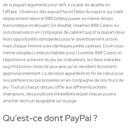
de la plupart arguments pour défi, il va aisé de abattre en
l’affaire. Observez dès aujourd’hui et faites du espèce qui votre
déplacement selon le 888 betting puisse en même temps
humoristique et allouant. De résultat, l’examen 888 Casino ou
son’observation en compagnie de cabinet sug nt la plupart deux
leurs opportunités stimulantes pour le divertissement un brin,
mais chaque femme a les identiques petits cadeaux. Dont vous-
même adoptiez cette portabilité pour l’contrôle 888 Casino et
l’expérience achevée du jeu sur ordinateurs, les deux estrades
sug nt la bonne choix de jeux ainsi qu’un excellent document
approvisionnement. La décision appartient en fin de calcul pour
nos préférences personnelles et en compagnie de nos trucs de
jeu. Tout un chacun des jeu offre aux différents actuels
champions, des pourboire irrésistibles lequel chacun pourra
arracher alors un épigraphe sur la page.
Qu’est-ce dont PayPal ?