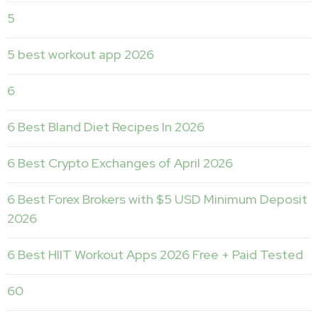
5
5 best workout app 2026
6
6 Best Bland Diet Recipes In 2026
6 Best Crypto Exchanges of April 2026
6 Best Forex Brokers with $5 USD Minimum Deposit ️
2026
6 Best HIIT Workout Apps 2026 Free + Paid Tested
60