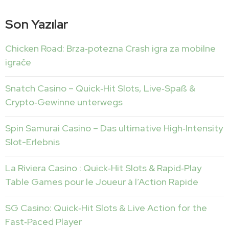
Son Yazılar
Chicken Road: Brza‑potezna Crash igra za mobilne
igrače
Snatch Casino – Quick‑Hit Slots, Live‑Spaß &
Crypto‑Gewinne unterwegs
Spin Samurai Casino – Das ultimative High‑Intensity
Slot-Erlebnis
La Riviera Casino : Quick‑Hit Slots & Rapid‑Play
Table Games pour le Joueur à l’Action Rapide
SG Casino: Quick‑Hit Slots & Live Action for the
Fast‑Paced Player