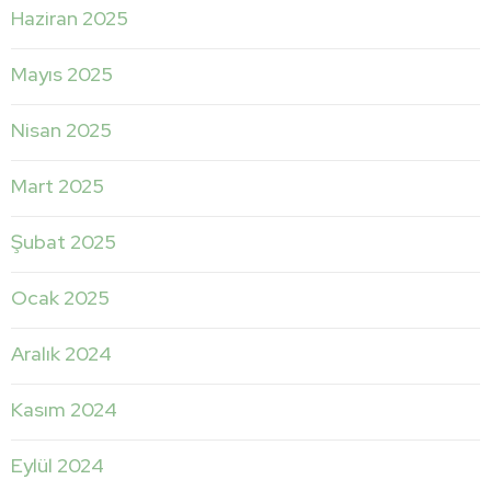
Haziran 2025
Mayıs 2025
Nisan 2025
Mart 2025
Şubat 2025
Ocak 2025
Aralık 2024
Kasım 2024
Eylül 2024