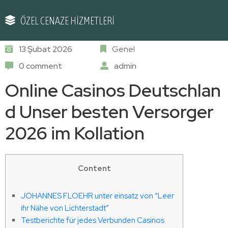
ÖZEL CENAZE HİZMETLERİ
13 Şubat 2026
Genel
0 comment
admin
Online Casinos Deutschlan
d Unser besten Versorger
2026 im Kollation
Content
JOHANNES FLOEHR unter einsatz von “Leer
ihr Nähe von Lichterstadt”
Testberichte für jedes Verbunden Casinos