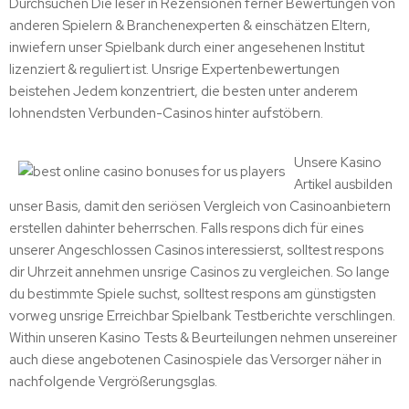
Durchsuchen Die leser in Rezensionen ferner Bewertungen von
anderen Spielern & Branchenexperten & einschätzen Eltern,
inwiefern unser Spielbank durch einer angesehenen Institut
lizenziert & reguliert ist. Unsrige Expertenbewertungen
beistehen Jedem konzentriert, die besten unter anderem
lohnendsten Verbunden-Casinos hinter aufstöbern.
Unsere Kasino
Artikel ausbilden
unser Basis, damit den seriösen Vergleich von Casinoanbietern
erstellen dahinter beherrschen. Falls respons dich für eines
unserer Angeschlossen Casinos interessierst, solltest respons
dir Uhrzeit annehmen unsrige Casinos zu vergleichen. So lange
du bestimmte Spiele suchst, solltest respons am günstigsten
vorweg unsrige Erreichbar Spielbank Testberichte verschlingen.
Within unseren Kasino Tests & Beurteilungen nehmen unsereiner
auch diese angebotenen Casinospiele das Versorger näher in
nachfolgende Vergrößerungsglas.