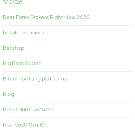
10 2026
Best Forex Brokers Right Now 2026
betalice-casino.cz
Betshop
Big Bass Splash
Bitcoin betting platforms
blog
BonusHunt : astuces
bou-sosh10.ru 10