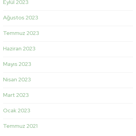
Eylül 2023
Ağustos 2023
Temmuz 2023
Haziran 2023
Mayıs 2023
Nisan 2023
Mart 2023
Ocak 2023
Temmuz 2021