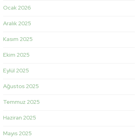
Ocak 2026
Aralık 2025
Kasım 2025
Ekim 2025
Eylül 2025
Ağustos 2025
Temmuz 2025
Haziran 2025
Mayıs 2025