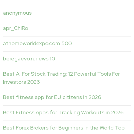
anonymous
apr_ChiRo
athomeworldexpo.com 500
beregaevo.runews 10
Best Ai For Stock Trading: 12 Powerful Tools For
Investors 2026
Best fitness app for EU citizens in 2026
Best Fitness Apps for Tracking Workouts in 2026
Best Forex Brokers for Beginners in the World Top