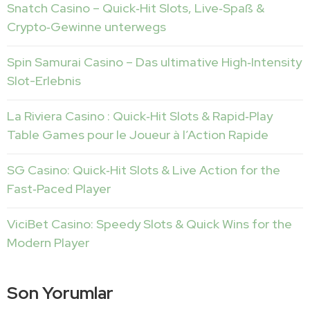
Snatch Casino – Quick‑Hit Slots, Live‑Spaß &
Crypto‑Gewinne unterwegs
Spin Samurai Casino – Das ultimative High‑Intensity
Slot-Erlebnis
La Riviera Casino : Quick‑Hit Slots & Rapid‑Play
Table Games pour le Joueur à l’Action Rapide
SG Casino: Quick‑Hit Slots & Live Action for the
Fast‑Paced Player
ViciBet Casino: Speedy Slots & Quick Wins for the
Modern Player
Son Yorumlar