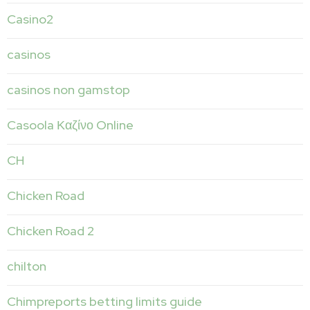
Casino2
casinos
casinos non gamstop
Casoola Καζίνο Online
CH
Chicken Road
Chicken Road 2
chilton
Chimpreports betting limits guide