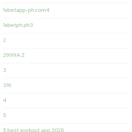
1xbetapp-ph.com4
1xbetph.ph3
2
2999A Z
3
316
4
5
5 best workout app 2026