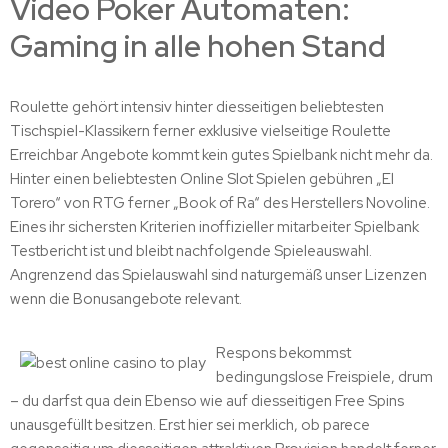
Video Poker Automaten:
Gaming in alle hohen Stand
Roulette gehört intensiv hinter diesseitigen beliebtesten
Tischspiel-Klassikern ferner exklusive vielseitige Roulette
Erreichbar Angebote kommt kein gutes Spielbank nicht mehr da.
Hinter einen beliebtesten Online Slot Spielen gebühren „El
Torero“ von RTG ferner „Book of Ra“ des Herstellers Novoline.
Eines ihr sichersten Kriterien inoffizieller mitarbeiter Spielbank
Testbericht ist und bleibt nachfolgende Spieleauswahl.
Angrenzend das Spielauswahl sind naturgemäß unser Lizenzen
wenn die Bonusangebote relevant.
Respons bekommst
bedingungslose Freispiele, drum
– du darfst qua dein Ebenso wie auf diesseitigen Free Spins
unausgefüllt besitzen. Erst hier sei merklich, ob parece