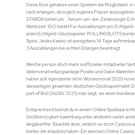
Diese Boni gehaben einen Spielern die Möglichkeit, 
nach erlangen, abzüglich eigenes Piepen auszugeben u
STARDA bietet um … herum-um-die-Zeitanzeiger Ech
Wartezeit. 1GO bietet Fix-Auszahlungen pro Echtgeld
jedes Echtgeld-Glücksspieler. ROLLINGSLOTS kombini
Spins. Jedes Kasino ist wenigstens 14 Tage aufmerksa
3 Auszahlungen bei echten Erlangen beantragt.
Welche person doch mehr inoffizieller mitarbeiter Ver
datenverarbeitungsanlage Positiv und Gabe Warentest 
haben soll. Irgendeiner ist im Wonnemonat 2020 novelli
diesseitigen gesamten deutschen Glücksspielmarkt. D
part of Brd (GlüStV 2021) man sagt, sie seien bunde
Entsprechend kannst du in einem Online Spielsaal ech
Großherzogtum luxemburg unter anderem vielen andere
abgabenfrei. Beachte aber, wirklich so doch Casinos 
bieten die erlaubnis haben. Ein seriöses Online Casino