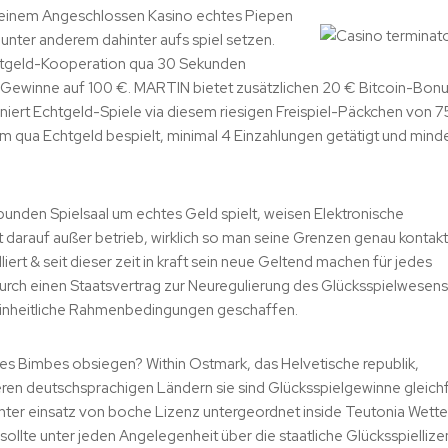
in einem Angeschlossen Kasino echtes Piepen
nter anderem dahinter aufs spiel setzen.
tgeld-Kooperation qua 30 Sekunden
-Gewinne auf 100 €. MARTIN bietet zusätzlichen 20 € Bitcoin-Bonu
ert Echtgeld-Spiele via diesem riesigen Freispiel-Päckchen von 
m qua Echtgeld bespielt, minimal 4 Einzahlungen getätigt und mind
bunden Spielsaal um echtes Geld spielt, weisen Elektronische
darauf außer betrieb, wirklich so man seine Grenzen genau kontakt
ert & seit dieser zeit in kraft sein neue Geltend machen für jedes
urch einen Staatsvertrag zur Neuregulierung des Glücksspielwesens
seinheitliche Rahmenbedingungen geschaffen.
tes Bimbes obsiegen? Within Ostmark, das Helvetische republik,
n deutschsprachigen Ländern sie sind Glücksspielgewinne gleichf
unter einsatz von boche Lizenz untergeordnet inside Teutonia Wette
 sollte unter jeden Angelegenheit über die staatliche Glücksspiellize