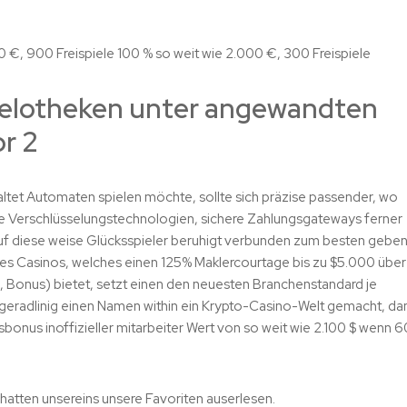
00 €, 900 Freispiele 100 % so weit wie 2.000 €, 300 Freispiele
ielotheken unter angewandten
or 2
ltet Automaten spielen möchte, sollte sich präzise passender, wo
che Verschlüsselungstechnologien, sichere Zahlungsgateways ferner
uf diese weise Glücksspieler beruhigt verbunden zum besten gebe
 Casinos, welches einen 125% Maklercourtage bis zu $5.000 über
, Bonus) bietet, setzt einen den neuesten Branchenstandard je
 geradlinig einen Namen within ein Krypto-Casino-Welt gemacht, da
nus inoffizieller mitarbeiter Wert von so weit wie 2.100 $ wenn 6
atten unsereins unsere Favoriten auserlesen.