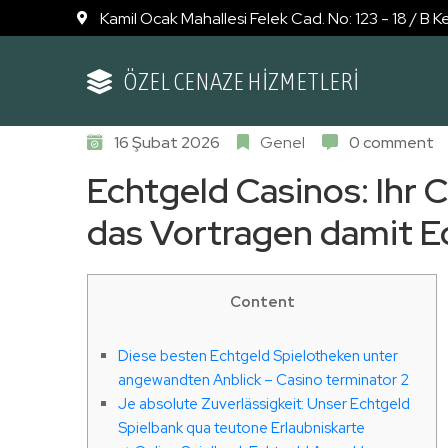
Kamil Ocak Mahallesi Felek Cad. No: 123 - 18 / B K
ÖZEL CENAZE HİZMETLERİ
16 Şubat 2026
Genel
0 comment
Echtgeld Casinos: Ihr 
das Vortragen damit E
Content
Diese besten Echtgeld Spielotheken unter
angewandten Anblick – Casino terminator 2
Je absolute Zuverlässigkeit: Unser Echtgeld
Spielbank qua teutone Erlaubniskarte