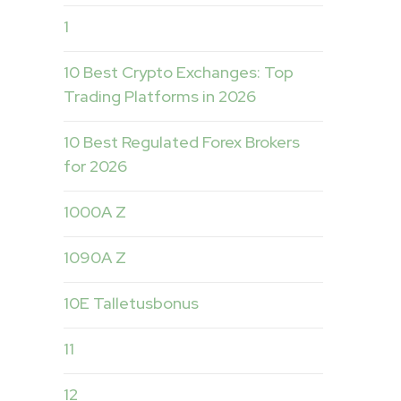
1
10 Best Crypto Exchanges: Top
Trading Platforms in 2026
10 Best Regulated Forex Brokers
for 2026
1000A Z
1090A Z
10E Talletusbonus
11
12