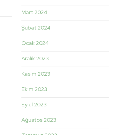
Mart 2024
Şubat 2024
Ocak 2024
Aralık 2023
Kasım 2023
Ekim 2023
Eylül 2023
Ağustos 2023