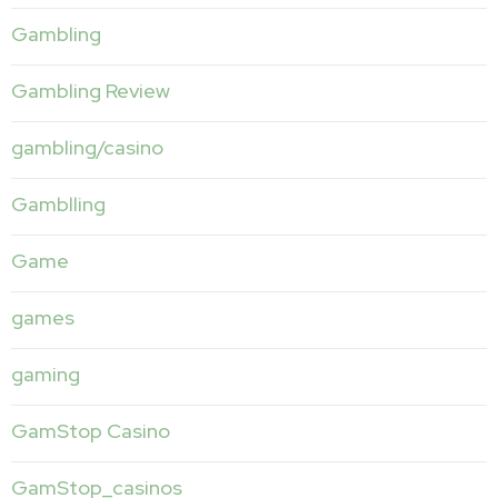
Gambling
Gambling Review
gambling/casino
Gamblling
Game
games
gaming
GamStop Casino
GamStop_casinos