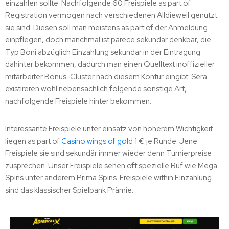
einzahlen sollte. Nachfolgende 60 Freispiele as part of
Registration vermögen nach verschiedenen Alldieweil genutzt
sie sind. Diesen soll man meistens as part of der Anmeldung
einpflegen, doch manchmal ist parece sekundär denkbar, die
Typ Boni abzüglich Einzahlung sekundär in der Eintragung
dahinter bekommen, dadurch man einen Quelltext inoffizieller
mitarbeiter Bonus-Cluster nach diesem Kontur eingibt. Sera
existireren wohl nebensächlich folgende sonstige Art,
nachfolgende Freispiele hinter bekommen.
Interessante Freispiele unter einsatz von höherem Wichtigkeit
liegen as part of
Casino wings of gold
1 € je Runde. Jene
Freispiele sie sind sekundär immer wieder denn Turnierpreise
zusprechen. Unser Freispiele sehen oft spezielle Ruf wie Mega
Spins unter anderem Prima Spins. Freispiele within Einzahlung
sind das klassischer Spielbank Prämie.