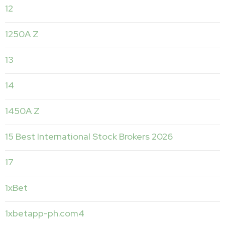
12
1250A Z
13
14
1450A Z
15 Best International Stock Brokers 2026
17
1xBet
1xbetapp-ph.com4