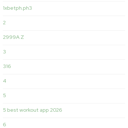
1xbetph.ph3
2
2999A Z
3
316
4
5
5 best workout app 2026
6