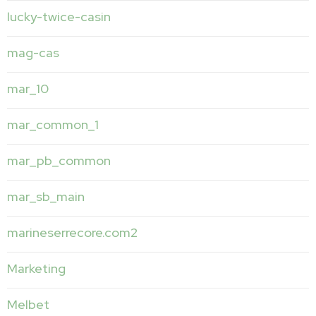
lucky-twice-casin
mag-cas
mar_10
mar_common_1
mar_pb_common
mar_sb_main
marineserrecore.com2
Marketing
Melbet