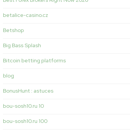
betalice-casino.cz
Betshop
Big Bass Splash
Bitcoin betting platforms
blog
BonusHunt : astuces
bou-sosh10.ru 10
bou-sosh10.ru 100