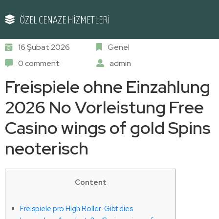
ÖZEL CENAZE HİZMETLERİ
16 Şubat 2026
Genel
0 comment
admin
Freispiele ohne Einzahlung
2026 No Vorleistung Free
Casino wings of gold Spins
neoterisch
Content
Freispiele pro High Roller: Gibt dies