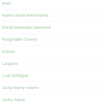
jeuxi
kasino ilman kierrätystä
Kiedy zauważyć pierwsze
Kingmaker Casino
lcdoor
Legiano
Live Στοίχημα
lucky-barry-casino
lucky-twice