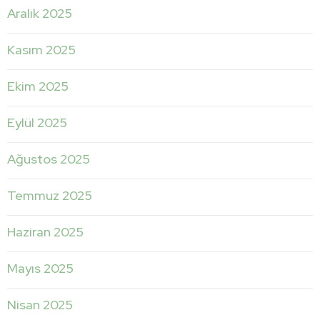
Aralık 2025
Kasım 2025
Ekim 2025
Eylül 2025
Ağustos 2025
Temmuz 2025
Haziran 2025
Mayıs 2025
Nisan 2025