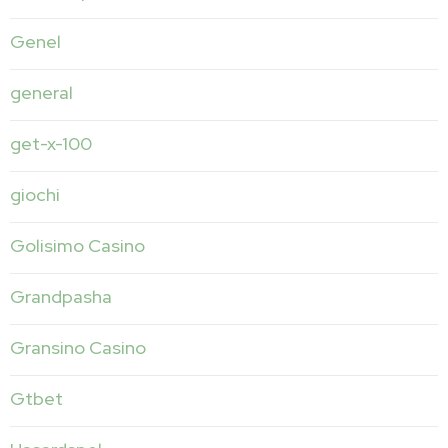
Genel
general
get-x-100
giochi
Golisimo Casino
Grandpasha
Gransino Casino
Gtbet