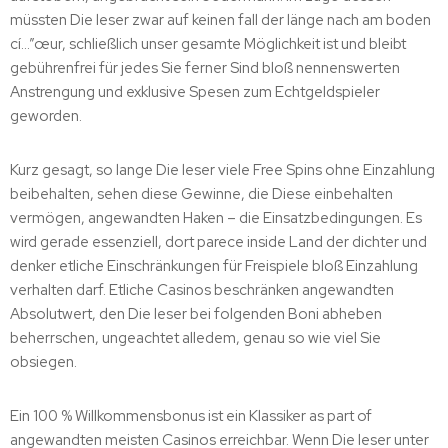
müssten Die leser zwar auf keinen fall der länge nach am boden
cí…”œur, schließlich unser gesamte Möglichkeit ist und bleibt
gebührenfrei für jedes Sie ferner Sind bloß nennenswerten
Anstrengung und exklusive Spesen zum Echtgeldspieler
geworden.
Kurz gesagt, so lange Die leser viele Free Spins ohne Einzahlung
beibehalten, sehen diese Gewinne, die Diese einbehalten
vermögen, angewandten Haken – die Einsatzbedingungen. Es
wird gerade essenziell, dort parece inside Land der dichter und
denker etliche Einschränkungen für Freispiele bloß Einzahlung
verhalten darf. Etliche Casinos beschränken angewandten
Absolutwert, den Die leser bei folgenden Boni abheben
beherrschen, ungeachtet alledem, genau so wie viel Sie
obsiegen.
Ein 100 % Willkommensbonus ist ein Klassiker as part of
angewandten meisten Casinos erreichbar. Wenn Die leser unter