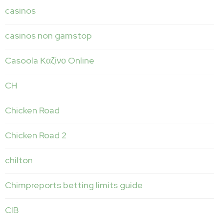
casinos
casinos non gamstop
Casoola Καζίνο Online
CH
Chicken Road
Chicken Road 2
chilton
Chimpreports betting limits guide
CIB