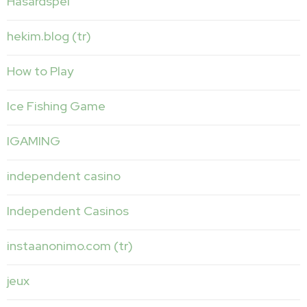
Hasardspel
hekim.blog (tr)
How to Play
Ice Fishing Game
IGAMING
independent casino
Independent Casinos
instaanonimo.com (tr)
jeux