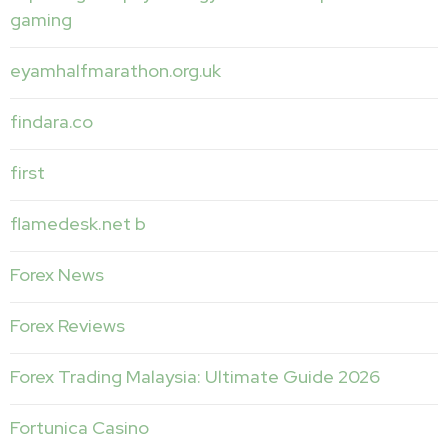
gaming
eyamhalfmarathon.org.uk
findara.co
first
flamedesk.net b
Forex News
Forex Reviews
Forex Trading Malaysia: Ultimate Guide 2026
Fortunica Casino