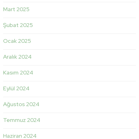
Mart 2025
Şubat 2025
Ocak 2025
Aralık 2024
Kasım 2024
Eylül 2024
Ağustos 2024
Temmuz 2024
Haziran 2024