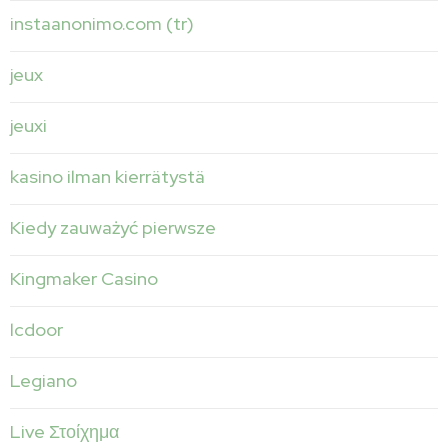
instaanonimo.com (tr)
jeux
jeuxi
kasino ilman kierrätystä
Kiedy zauważyć pierwsze
Kingmaker Casino
lcdoor
Legiano
Live Στοίχημα