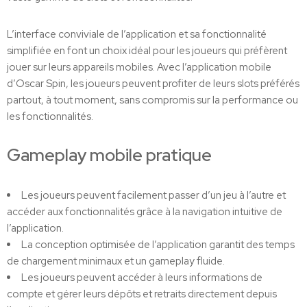
L’interface conviviale de l’application et sa fonctionnalité
simplifiée en font un choix idéal pour les joueurs qui préfèrent
jouer sur leurs appareils mobiles. Avec l’application mobile
d’Oscar Spin, les joueurs peuvent profiter de leurs slots préférés
partout, à tout moment, sans compromis sur la performance ou
les fonctionnalités.
Gameplay mobile pratique
Les joueurs peuvent facilement passer d’un jeu à l’autre et
accéder aux fonctionnalités grâce à la navigation intuitive de
l’application.
La conception optimisée de l’application garantit des temps
de chargement minimaux et un gameplay fluide.
Les joueurs peuvent accéder à leurs informations de
compte et gérer leurs dépôts et retraits directement depuis