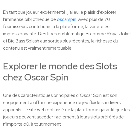
En tant que joueur expérimenté, j’ai eu le plaisir d’explorer
l’immense bibliothèque de
oscarspin
. Avec plus de 70
fournisseurs contribuant à la plateforme, la variété est
impressionnante. Des titres emblématiques comme Royal Joker
et Big Bass Splash aux sorties plus récentes, la richesse du
contenu est vraiment remarquable.
Explorer le monde des Slots
chez Oscar Spin
Une des caractéristiques principales d’Oscar Spin est son
engagement à offrir une expérience de jeu fluide sur divers
appareils. Le site web optimisé de la plateforme garantit que les
joueurs peuvent accéder facilement à leurs slots préférés de
n’importe où, à tout moment.