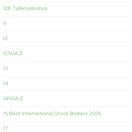
10E Talletusbonus
11
12
1250A Z
13
14
1450A Z
15 Best International Stock Brokers 2026
17