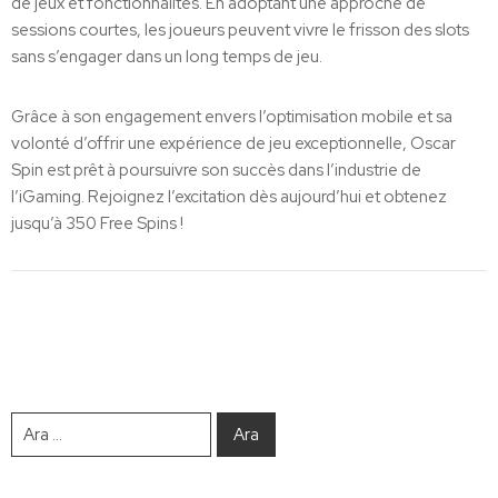
de jeux et fonctionnalités. En adoptant une approche de
sessions courtes, les joueurs peuvent vivre le frisson des slots
sans s’engager dans un long temps de jeu.
Grâce à son engagement envers l’optimisation mobile et sa
volonté d’offrir une expérience de jeu exceptionnelle, Oscar
Spin est prêt à poursuivre son succès dans l’industrie de
l’iGaming. Rejoignez l’excitation dès aujourd’hui et obtenez
jusqu’à 350 Free Spins !