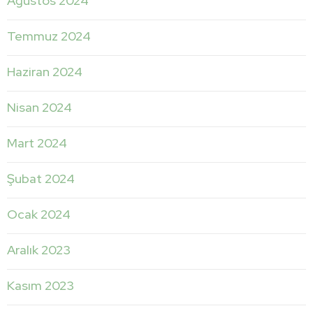
Ağustos 2024
Temmuz 2024
Haziran 2024
Nisan 2024
Mart 2024
Şubat 2024
Ocak 2024
Aralık 2023
Kasım 2023