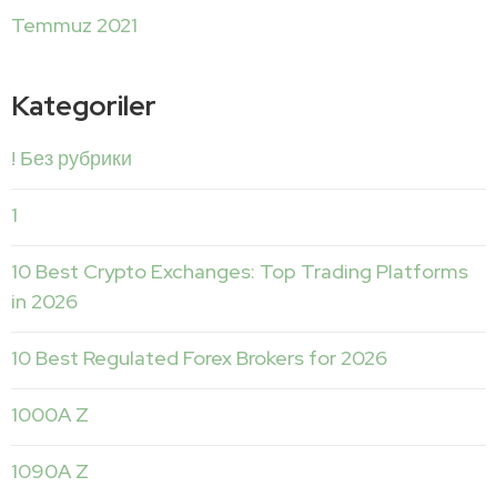
Temmuz 2021
Kategoriler
! Без рубрики
1
10 Best Crypto Exchanges: Top Trading Platforms
in 2026
10 Best Regulated Forex Brokers for 2026
1000A Z
1090A Z