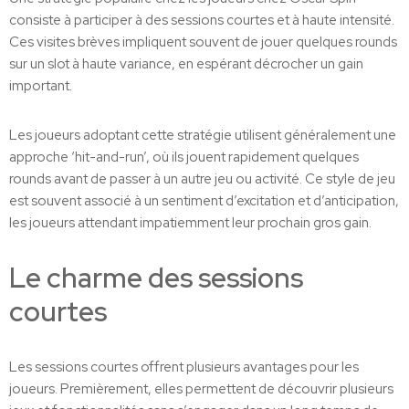
consiste à participer à des sessions courtes et à haute intensité.
Ces visites brèves impliquent souvent de jouer quelques rounds
sur un slot à haute variance, en espérant décrocher un gain
important.
Les joueurs adoptant cette stratégie utilisent généralement une
approche ‘hit-and-run’, où ils jouent rapidement quelques
rounds avant de passer à un autre jeu ou activité. Ce style de jeu
est souvent associé à un sentiment d’excitation et d’anticipation,
les joueurs attendant impatiemment leur prochain gros gain.
Le charme des sessions
courtes
Les sessions courtes offrent plusieurs avantages pour les
joueurs. Premièrement, elles permettent de découvrir plusieurs