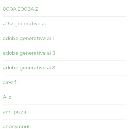
800A 200BA Z
a16z generative ai
adobe generative ai 1
adobe generative ai 3
adobe generative ai 8
air-z.fr
Allz
ami-pizza
anonymous