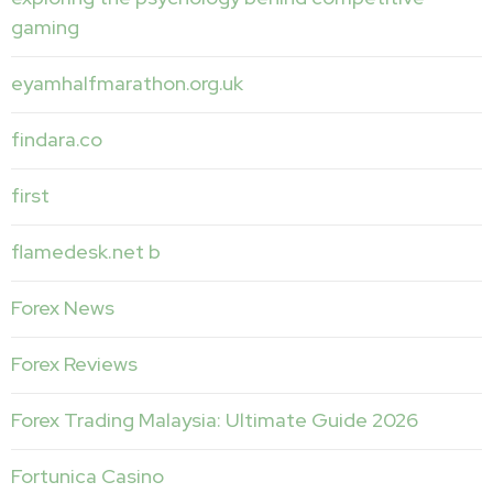
gaming
eyamhalfmarathon.org.uk
findara.co
first
flamedesk.net b
Forex News
Forex Reviews
Forex Trading Malaysia: Ultimate Guide 2026
Fortunica Casino