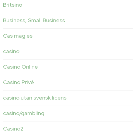
Britsino
Business, Small Business
Cas mag es
casino
Casino Online
Casino Privé
casino utan svensk licens
casino/gambling
Casino2