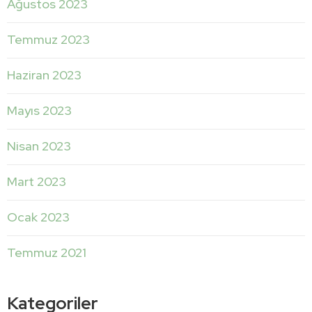
Ağustos 2023
Temmuz 2023
Haziran 2023
Mayıs 2023
Nisan 2023
Mart 2023
Ocak 2023
Temmuz 2021
Kategoriler