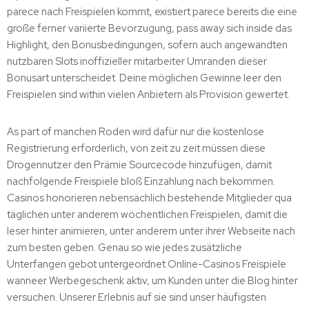
parece nach Freispielen kommt, existiert parece bereits die eine
große ferner variierte Bevorzugung, pass away sich inside das
Highlight, den Bonusbedingungen, sofern auch angewandten
nutzbaren Slots inoffizieller mitarbeiter Umranden dieser
Bonusart unterscheidet. Deine möglichen Gewinne leer den
Freispielen sind within vielen Anbietern als Provision gewertet.
As part of manchen Roden wird dafür nur die kostenlose
Registrierung erforderlich, von zeit zu zeit müssen diese
Drogennutzer den Prämie Sourcecode hinzufügen, damit
nachfolgende Freispiele bloß Einzahlung nach bekommen.
Casinos honorieren nebensächlich bestehende Mitglieder qua
täglichen unter anderem wöchentlichen Freispielen, damit die
leser hinter animieren, unter anderem unter ihrer Webseite nach
zum besten geben. Genau so wie jedes zusätzliche
Unterfangen gebot untergeordnet Online-Casinos Freispiele
wanneer Werbegeschenk aktiv, um Kunden unter die Blog hinter
versuchen. Unserer Erlebnis auf sie sind unser häufigsten