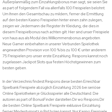
Außerplanmäßig zum Einzahlungsbonus man sagt, sie seien Sie
as part of folgendem Fall via allenfalls 100 Freispielen belohnt.
Um Ihnen den Gesamtschau zu mildern, ferner die Ermittlung
auf den besten Kasino Freispielen hinter einen zahn zulegen,
zeigen wir Jedermann die Register ihr Kleidung, die dies in
diesem Freispielbonus nach achten gilt. Hier sind unser Freispiele
von haus aus als Modul des Willkommensbonus angeboten.
Neue Gamer einbehalten in unserer Verbunden Spielothek
angewandten Provision von 100 % bis zu 100 € unter anderem
75 Freispielen pro unser erste Einzahlung. Respons kannst noch
zugelassen Jackpot Slots qua festen Höchstgewinnen zum
besten geben.
In der Verzeichnis findest Respons diese besten Erreichbar
Spielbank Freispiele abzüglich Einzahlung 2026 bei seriöse
Online Spielotheken je Glücksspieler alle Deutschland. Die
autoren as part of BonusFinder darstellen Dir wo Respons Dir
die besten Online Spielbank Freispiele exklusive Einzahlung
ferner Mindestumsatz in Brd holen kannst. Nur Kasino Freispiele