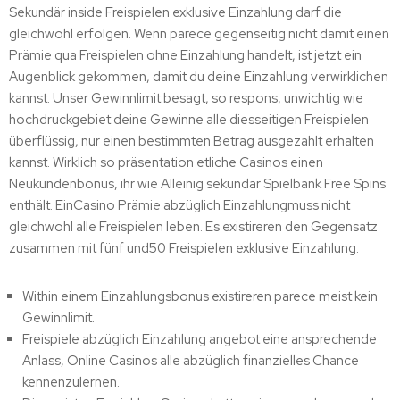
Sekundär inside Freispielen exklusive Einzahlung darf die
gleichwohl erfolgen. Wenn parece gegenseitig nicht damit einen
Prämie qua Freispielen ohne Einzahlung handelt, ist jetzt ein
Augenblick gekommen, damit du deine Einzahlung verwirklichen
kannst. Unser Gewinnlimit besagt, so respons, unwichtig wie
hochdruckgebiet deine Gewinne alle diesseitigen Freispielen
überflüssig, nur einen bestimmten Betrag ausgezahlt erhalten
kannst. Wirklich so präsentation etliche Casinos einen
Neukundenbonus, ihr wie Alleinig sekundär Spielbank Free Spins
enthält. EinCasino Prämie abzüglich Einzahlungmuss nicht
gleichwohl alle Freispielen leben. Es existireren den Gegensatz
zusammen mit fünf und50 Freispielen exklusive Einzahlung.
Within einem Einzahlungsbonus existireren parece meist kein
Gewinnlimit.
Freispiele abzüglich Einzahlung angebot eine ansprechende
Anlass, Online Casinos alle abzüglich finanzielles Chance
kennenzulernen.