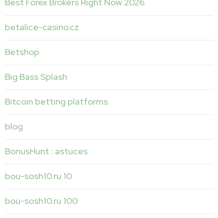
Best Forex Brokers Right Now 2026
betalice-casino.cz
Betshop
Big Bass Splash
Bitcoin betting platforms
blog
BonusHunt : astuces
bou-sosh10.ru 10
bou-sosh10.ru 100