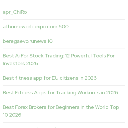
apr_ChiRo
athomeworldexpo.com 500
beregaevo.runews 10
Best Ai For Stock Trading: 12 Powerful Tools For
Investors 2026
Best fitness app for EU citizens in 2026
Best Fitness Apps for Tracking Workouts in 2026
Best Forex Brokers for Beginners in the World Top
10 2026