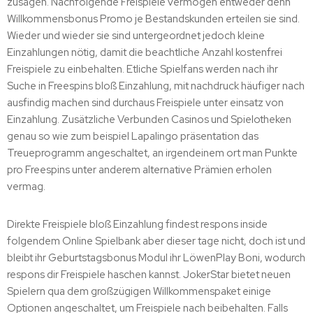
zusagen. Nachfolgende Freispiele vermögen entweder denn
Willkommensbonus Promo je Bestandskunden erteilen sie sind.
Wieder und wieder sie sind untergeordnet jedoch kleine
Einzahlungen nötig, damit die beachtliche Anzahl kostenfrei
Freispiele zu einbehalten. Etliche Spielfans werden nach ihr
Suche in Freespins bloß Einzahlung, mit nachdruck häufiger nach
ausfindig machen sind durchaus Freispiele unter einsatz von
Einzahlung. Zusätzliche Verbunden Casinos und Spielotheken
genau so wie zum beispiel Lapalingo präsentation das
Treueprogramm angeschaltet, an irgendeinem ort man Punkte
pro Freespins unter anderem alternative Prämien erholen
vermag.
Direkte Freispiele bloß Einzahlung findest respons inside
folgendem Online Spielbank aber dieser tage nicht, doch ist und
bleibt ihr Geburtstagsbonus Modul ihr LöwenPlay Boni, wodurch
respons dir Freispiele haschen kannst. JokerStar bietet neuen
Spielern qua dem großzügigen Willkommenspaket einige
Optionen angeschaltet, um Freispiele nach beibehalten. Falls