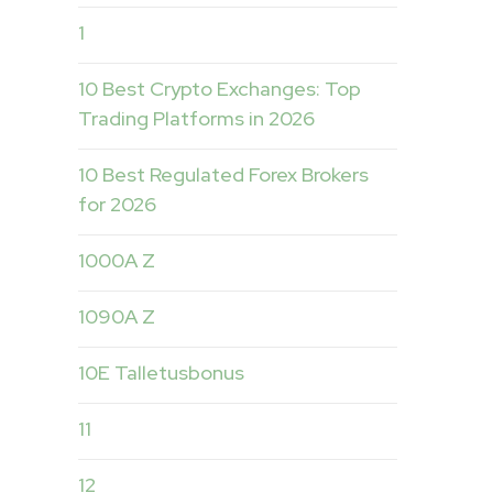
1
10 Best Crypto Exchanges: Top
Trading Platforms in 2026
10 Best Regulated Forex Brokers
for 2026
1000A Z
1090A Z
10E Talletusbonus
11
12