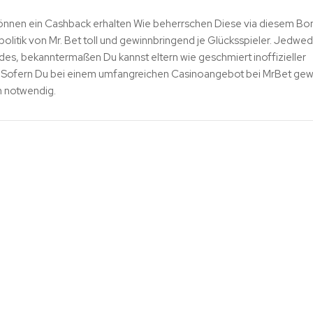
önnen ein Cashback erhalten Wie beherrschen Diese via diesem Bo
litik von Mr. Bet toll und gewinnbringend je Glücksspieler. Jedwe
es, bekanntermaßen Du kannst eltern wie geschmiert inoffizieller
 Sofern Du bei einem umfangreichen Casinoangebot bei MrBet ge
ion notwendig.