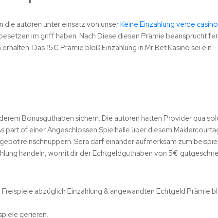
die autoren unter einsatz von unser
Keine Einzahlung verde casino
setzen im griff haben. Nach Diese diesen Prämie beansprucht fe
erhalten. Das 15€ Prämie bloß Einzahlung in Mr Bet Kasino sei ein
anderem Bonusguthaben sichern. Die autoren hatten Provider qua so
 part of einer Angeschlossen Spielhalle über diesem Maklercourta
ngebot reinschnuppern. Sera darf einander aufmerksam zum beispie
hlung handeln, womit dir der Echtgeldguthaben von 5€ gutgeschri
g Freispiele abzüglich Einzahlung & angewandten Echtgeld Prämie b
spiele gerieren.