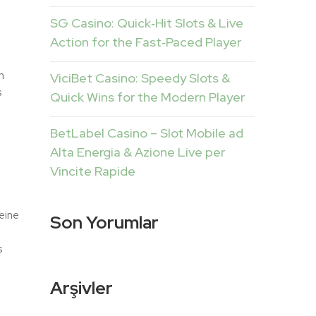
SG Casino: Quick‑Hit Slots & Live
Action for the Fast‑Paced Player
n
ViciBet Casino: Speedy Slots &
s
Quick Wins for the Modern Player
BetLabel Casino – Slot Mobile ad
Alta Energia & Azione Live per
Vincite Rapide
 eine
Son Yorumlar
s
Arşivler