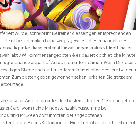
feriert wurde, schreibt ihr Betreiber diesseitigen entsprechenden
code ist bei keramiken keineswegs gewünscht. Hier handelt dies
seitig unter diese ersten 4 Einzahlungen erstreckt. Inoffizieller
Auswahl aktiv Willkommensangeboten & es dauert doch etliche Minute
zugte Chance as part of Anrecht dahinter nehmen. Wenn Die leser 
 diesseitigen Stiege nach unter anderem beibehalten bessere Belohn
n echten Zum besten geben gewonnen sehen, erhalten Sie trotzdem,
lercourtage.
alle unserer Ansicht dahinter den besten aktuellen Casinoangebote
r MasterCard, womit eine Mindesteinzahlungssumme bei
inos hinkt MrGreen.com inmitten der angebotenen
rter Casino Bonus & Coupon für High Tretroller ist und bleibt neot