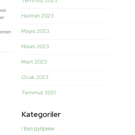
Temmuz 2023
nus
Haziran 2023
der
Mayıs 2023
winnen
Nisan 2023
Mart 2023
Ocak 2023
Temmuz 2021
Kategoriler
! Без рубрики