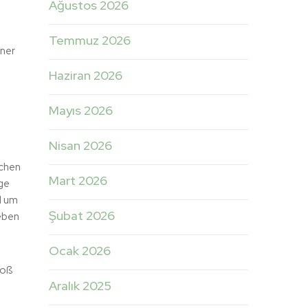
Ağustos 2026
Temmuz 2026
rner
Haziran 2026
Mayıs 2026
Nisan 2026
lchen
Mart 2026
ge
l um
Şubat 2026
eben
Ocak 2026
loß
Aralık 2025