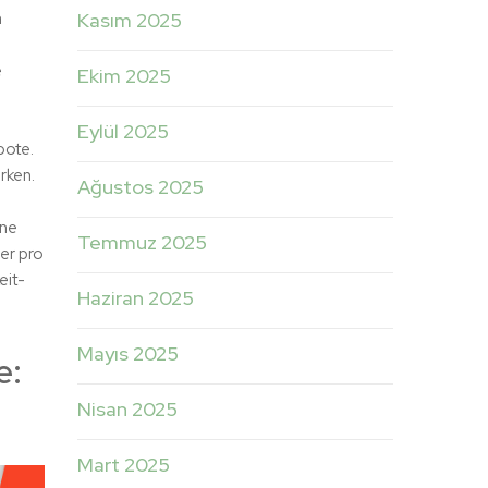
m
Kasım 2025
e
Ekim 2025
Eylül 2025
bote.
rken.
Ağustos 2025
ine
Temmuz 2025
ser pro
eit-
Haziran 2025
Mayıs 2025
e:
Nisan 2025
Mart 2025