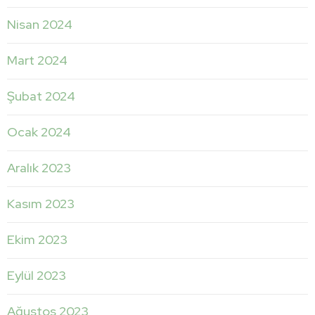
Nisan 2024
Mart 2024
Şubat 2024
Ocak 2024
Aralık 2023
Kasım 2023
Ekim 2023
Eylül 2023
Ağustos 2023