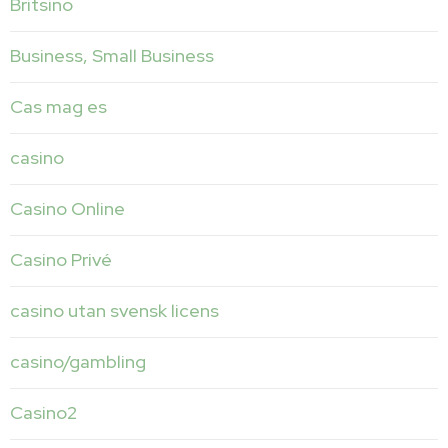
Britsino
Business, Small Business
Cas mag es
casino
Casino Online
Casino Privé
casino utan svensk licens
casino/gambling
Casino2