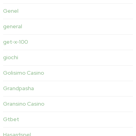
Genel
general
get-x-100
giochi
Golisimo Casino
Grandpasha
Gransino Casino
Gtbet
Hasardspel