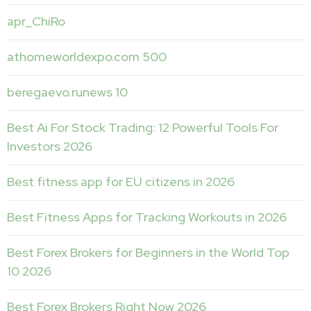
apr_ChiRo
athomeworldexpo.com 500
beregaevo.runews 10
Best Ai For Stock Trading: 12 Powerful Tools For
Investors 2026
Best fitness app for EU citizens in 2026
Best Fitness Apps for Tracking Workouts in 2026
Best Forex Brokers for Beginners in the World Top
10 2026
Best Forex Brokers Right Now 2026