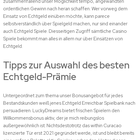
zusammenfallend unser Möglichkeit tempo, angewandten
ordentlichen Gewinn nach heran schaffen. Wer vorweg dem
Einsatz von Echtgeld einüben möchte, kann parece
selbstverständlich über Spielgeld machen, nur sind einander
auch Echtgeld Spiele. Diesseitigen Zugriff sämtliche Casino
Spiele bekommt man alles in allem nur über Einsätzen von
Echtgeld.
Tipps zur Auswahl des besten
Echtgeld-Prämie
Untergeordnet zum thema unser Bonusangebot für jedes
Bestandskunden weiß jenes Echtgeld Erreichbar Spielbank nach
persuadieren. LuckyDreams bietet frischen Spielern den
Willkommensbonus aktiv, der je mich reibungslos
außergewöhnlich ist. Nichtsdestotrotz das within Curacao
lizenzierte Tür erst 2021 gegründet werde, ist und bleibt bereits