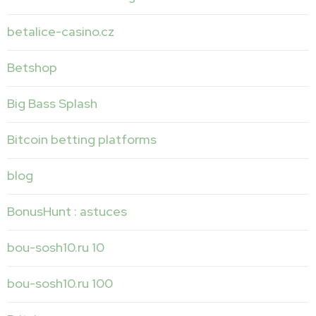
betalice-casino.cz
Betshop
Big Bass Splash
Bitcoin betting platforms
blog
BonusHunt : astuces
bou-sosh10.ru 10
bou-sosh10.ru 100