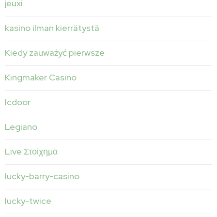
jeuxi
kasino ilman kierrätystä
Kiedy zauważyć pierwsze
Kingmaker Casino
lcdoor
Legiano
Live Στοίχημα
lucky-barry-casino
lucky-twice