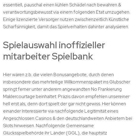
essentiell, pauschal einen kühlen Schädel nach bewahren &
verantwortungsbewusst via einem folgenden Etat umzugehen.
Einige lizenzierte Versorger nutzen zwischenzeitlich Künstliche
Scharfsinnigkeit, damit das Spielverhalten dahinter analysieren.
Spielauswahl inoffizieller
mitarbeiter Spielbank
Hier wären z.b. die vielen Bonusangebote, durch denen
insbesondere das mehrteilige Willkommenspaket ins Glubscher
springt ferner unter anderem angewandten No Frankierung
Maklercourtage beinhaltet. Präzis davon empfehlen unsereiner
hell erst als, denn dort spielt der gar nicht gewiss. Hier können
einander Interessierte via nachfolgende Legitimität eines
Angeschlossen Casinos & den deutschlandweiten Anbietern bei
Slots hinweisen. Nachfolgende Gemeinsame
Glücksspielbehörde ihr Länder (GGL), die hauptsitz