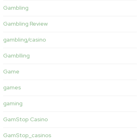
Gambling
Gambling Review
gambling/casino
Gamblling
Game
games
gaming
GamStop Casino
GamStop_casinos