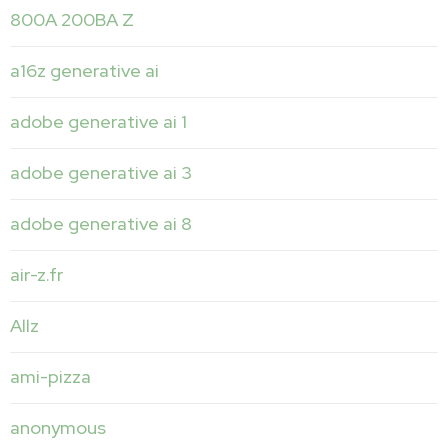
800A 200BA Z
a16z generative ai
adobe generative ai 1
adobe generative ai 3
adobe generative ai 8
air-z.fr
Allz
ami-pizza
anonymous