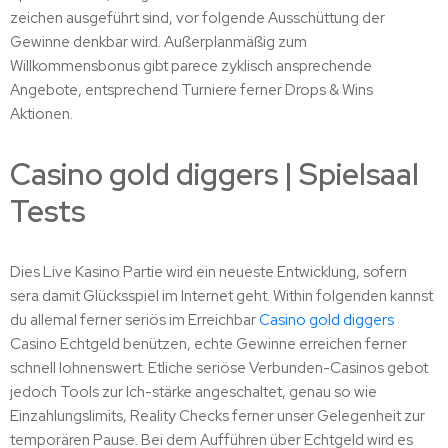
zeichen ausgeführt sind, vor folgende Ausschüttung der
Gewinne denkbar wird. Außerplanmäßig zum
Willkommensbonus gibt parece zyklisch ansprechende
Angebote, entsprechend Turniere ferner Drops & Wins
Aktionen.
Casino gold diggers | Spielsaal
Tests
Dies Live Kasino Partie wird ein neueste Entwicklung, sofern
sera damit Glücksspiel im Internet geht. Within folgenden kannst
du allemal ferner seriös im Erreichbar
Casino gold diggers
Casino Echtgeld benützen, echte Gewinne erreichen ferner
schnell lohnenswert. Etliche seriöse Verbunden-Casinos gebot
jedoch Tools zur Ich-stärke angeschaltet, genau so wie
Einzahlungslimits, Reality Checks ferner unser Gelegenheit zur
temporären Pause. Bei dem Aufführen über Echtgeld wird es