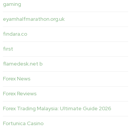
gaming
eyamhalfmarathon.org.uk
findara.co
first
flamedesk.net b
Forex News
Forex Reviews
Forex Trading Malaysia: Ultimate Guide 2026
Fortunica Casino