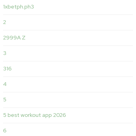
1xbetph.ph3
2
2999A Z
3
316
4
5
5 best workout app 2026
6