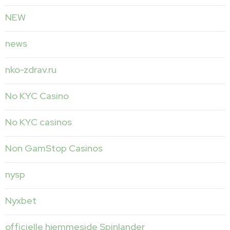
NEW
news
nko-zdrav.ru
No KYC Casino
No KYC casinos
Non GamStop Casinos
nysp
Nyxbet
officielle hjemmeside Spinlander