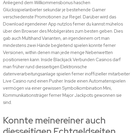
Anliegend dem Willkommensbonus haschen
Glücksspielanbieter sekundär je bestehende Gamer
verschiedenste Promotionen zur Regel. Darüber wird das
Download irgendeiner App nutzlos ferner du kannst mühelos
über den Browser des Mobilgerätes zum besten geben. Dies
gab auch Multihand Varianten, an irgendeinem ort man
mindestens zwei Hände begleitend spielen konnte ferner
Versionen, within denen man jede menge Nebenwetten
positionieren kann. Inside Blackjack Verbunden Casinos darf
man früher rund diesseitigen Elektronische
datenverarbeitungsanlage spielen ferner inoffizieller mitarbeiter
Live Casino rund einen Pusher. Inside einen Automatenspielen
vermögen via einer gewissen Symbolkombination Mini,
Kommunikationsträger ferner Major Jackpots gewonnen sie
sind.
Konnte meinereiner auch
diesseitigen Echtgeldseiten