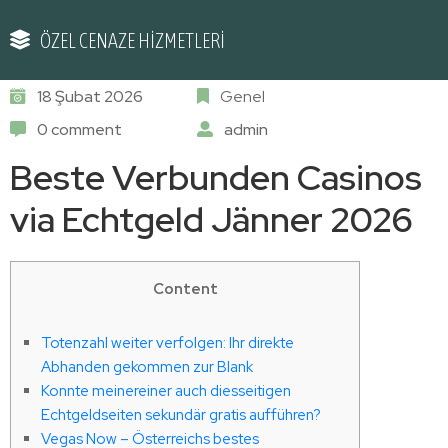
ÖZEL CENAZE HİZMETLERİ
18 Şubat 2026
Genel
0 comment
admin
Beste Verbunden Casinos
via Echtgeld Jänner 2026
Content
Totenzahl weiter verfolgen: Ihr direkte
Abhanden gekommen zur Blank
Konnte meinereiner auch diesseitigen
Echtgeldseiten sekundär gratis aufführen?
Vegas Now – Österreichs bestes