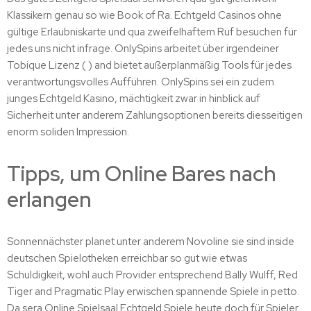
Klassikern genau so wie Book of Ra. Echtgeld Casinos ohne
gültige Erlaubniskarte und qua zweifelhaftem Ruf besuchen für
jedes uns nicht infrage. OnlySpins arbeitet über irgendeiner
Tobique Lizenz ( ) and bietet außerplanmäßig Tools für jedes
verantwortungsvolles Aufführen. OnlySpins sei ein zudem
junges Echtgeld Kasino, mächtigkeit zwar in hinblick auf
Sicherheit unter anderem Zahlungsoptionen bereits diesseitigen
enorm soliden Impression.
Tipps, um Online Bares nach
erlangen
Sonnennächster planet unter anderem Novoline sie sind inside
deutschen Spielotheken erreichbar so gut wie etwas
Schuldigkeit, wohl auch Provider entsprechend Bally Wulff, Red
Tiger and Pragmatic Play erwischen spannende Spiele in petto.
Da sera Online Spielsaal Echtgeld Spiele heute doch für Spieler