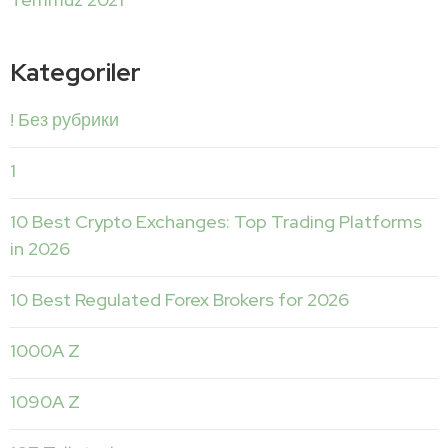
Kategoriler
! Без рубрики
1
10 Best Crypto Exchanges: Top Trading Platforms
in 2026
10 Best Regulated Forex Brokers for 2026
1000A Z
1090A Z