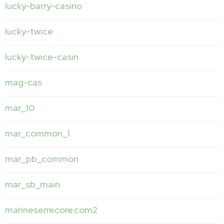
lucky-barry-casino
lucky-twice
lucky-twice-casin
mag-cas
mar_10
mar_common_1
mar_pb_common
mar_sb_main
marineserrecore.com2