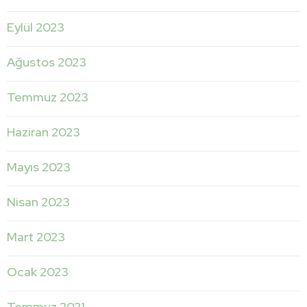
Eylül 2023
Ağustos 2023
Temmuz 2023
Haziran 2023
Mayıs 2023
Nisan 2023
Mart 2023
Ocak 2023
Temmuz 2021