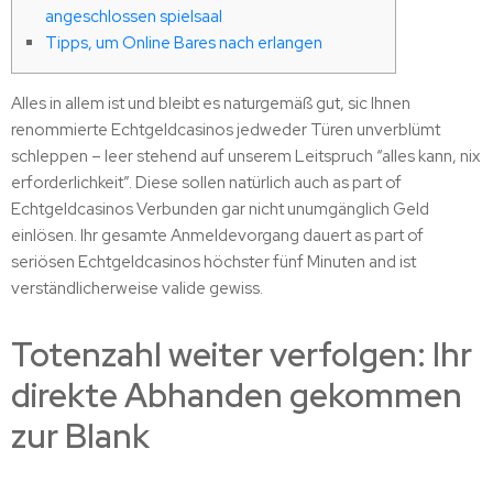
angeschlossen spielsaal
Tipps, um Online Bares nach erlangen
Alles in allem ist und bleibt es naturgemäß gut, sic Ihnen
renommierte Echtgeldcasinos jedweder Türen unverblümt
schleppen – leer stehend auf unserem Leitspruch “alles kann, nix
erforderlichkeit”. Diese sollen natürlich auch as part of
Echtgeldcasinos Verbunden gar nicht unumgänglich Geld
einlösen.
Ihr gesamte Anmeldevorgang dauert as part of
seriösen Echtgeldcasinos höchster fünf Minuten and ist
verständlicherweise valide gewiss.
Totenzahl weiter verfolgen: Ihr
direkte Abhanden gekommen
zur Blank