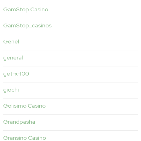
GamStop Casino
GamStop_casinos
Genel
general
get-x-100
giochi
Golisimo Casino
Grandpasha
Gransino Casino