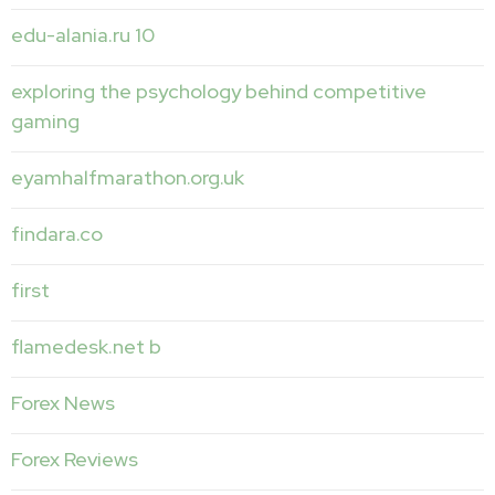
edu-alania.ru 10
exploring the psychology behind competitive
gaming
eyamhalfmarathon.org.uk
findara.co
first
flamedesk.net b
Forex News
Forex Reviews