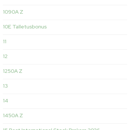
1090A Z
10E Talletusbonus
11
12
1250A Z
13
14
1450A Z