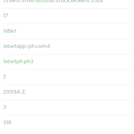
15 Best International Stock Brokers 2026
17
1xBet
1xbetapp-ph.com4
1xbetph.ph3
2
2999A Z
3
316