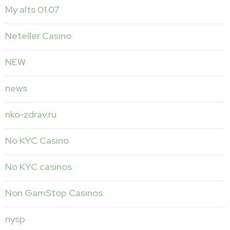
My alts 01.07
Neteller Casino
NEW
news
nko-zdrav.ru
No KYC Casino
No KYC casinos
Non GamStop Casinos
nysp