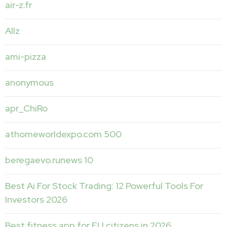
air-z.fr
Allz
ami-pizza
anonymous
apr_ChiRo
athomeworldexpo.com 500
beregaevo.runews 10
Best Ai For Stock Trading: 12 Powerful Tools For
Investors 2026
Best fitness app for EU citizens in 2026