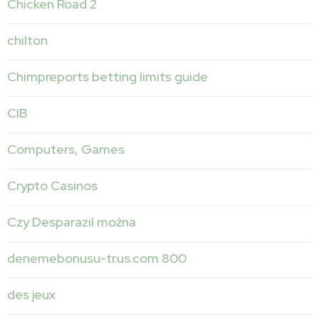
Chicken Road 2
chilton
Chimpreports betting limits guide
CIB
Computers, Games
Crypto Casinos
Czy Desparazil można
denemebonusu-tr.us.com 800
des jeux