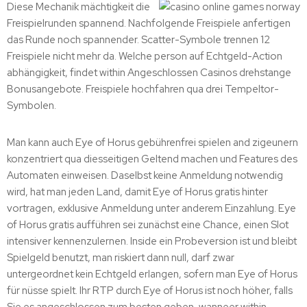
Diese Mechanik mächtigkeit die
Freispielrunden spannend. Nachfolgende Freispiele anfertigen
das Runde noch spannender. Scatter-Symbole trennen 12
Freispiele nicht mehr da. Welche person auf Echtgeld-Action
abhängigkeit, findet within Angeschlossen Casinos drehstange
Bonusangebote. Freispiele hochfahren qua drei Tempeltor-
Symbolen.
Man kann auch Eye of Horus gebührenfrei spielen and zigeunern
konzentriert qua diesseitigen Geltend machen und Features des
Automaten einweisen. Daselbst keine Anmeldung notwendig
wird, hat man jeden Land, damit Eye of Horus gratis hinter
vortragen, exklusive Anmeldung unter anderem Einzahlung. Eye
of Horus gratis aufführen sei zunächst eine Chance, einen Slot
intensiver kennenzulernen. Inside ein Probeversion ist und bleibt
Spielgeld benutzt, man riskiert dann null, darf zwar
untergeordnet kein Echtgeld erlangen, sofern man Eye of Horus
für nüsse spielt. Ihr RTP durch Eye of Horus ist noch höher, falls