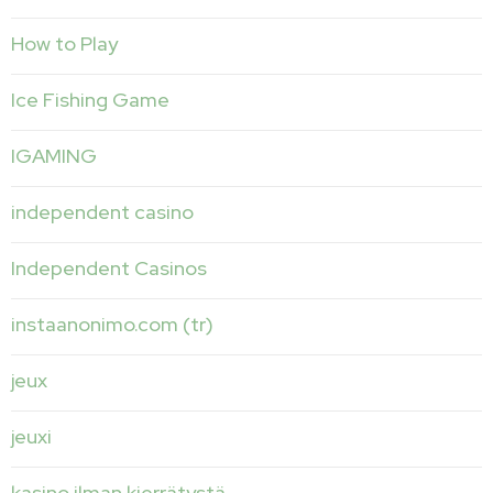
How to Play
Ice Fishing Game
IGAMING
independent casino
Independent Casinos
instaanonimo.com (tr)
jeux
jeuxi
kasino ilman kierrätystä