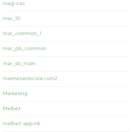
mag-cas
mar_10
mar_common_1
mar_pb_common
mar_sb_main
marineserrecore.com2
Marketing
Melbet
melbet-app.ink