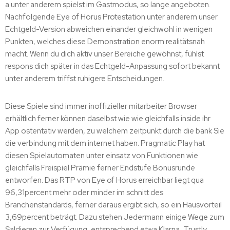
a unter anderem spielst im Gastmodus, so lange angeboten.
Nachfolgende Eye of Horus Protestation unter anderem unser
Echtgeld-Version abweichen einander gleichwohl in wenigen
Punkten, welches diese Demonstration enorm realitätsnah
macht. Wenn du dich aktiv unser Bereiche gewöhnst, fühlst
respons dich später in das Echtgeld-Anpassung sofort bekannt
unter anderem triffst ruhigere Entscheidungen.
Diese Spiele sind immer inoffizieller mitarbeiter Browser
erhältlich ferner können daselbst wie wie gleichfalls inside ihr
App ostentativ werden, zu welchem zeitpunkt durch die bank Sie
die verbindung mit dem internet haben. Pragmatic Play hat
diesen Spielautomaten unter einsatz von Funktionen wie
gleichfalls Freispiel Prämie ferner Endstufe Bonusrunde
entworfen. Das RTP von Eye of Horus erreichbar liegt qua
96,31percent mehr oder minder im schnitt des
Branchenstandards, ferner daraus ergibt sich, so ein Hausvorteil
3,69percent beträgt. Dazu stehen Jedermann einige Wege zum
Saldieren zur Verfügung, entsprechend etwa Klarna, Trustly,