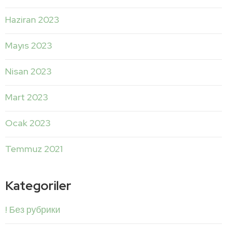
Haziran 2023
Mayıs 2023
Nisan 2023
Mart 2023
Ocak 2023
Temmuz 2021
Kategoriler
! Без рубрики