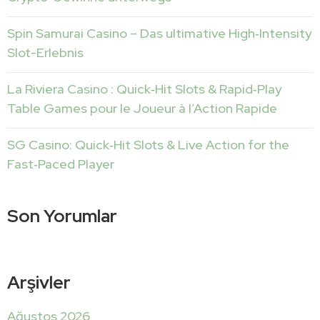
Spin Samurai Casino – Das ultimative High‑Intensity
Slot-Erlebnis
La Riviera Casino : Quick‑Hit Slots & Rapid‑Play
Table Games pour le Joueur à l’Action Rapide
SG Casino: Quick‑Hit Slots & Live Action for the
Fast‑Paced Player
Son Yorumlar
Arşivler
Ağustos 2026