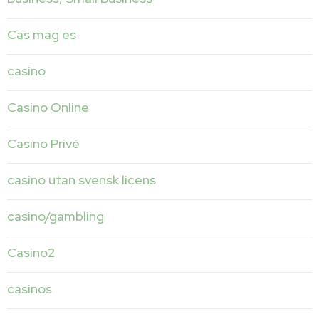
Cas mag es
casino
Casino Online
Casino Privé
casino utan svensk licens
casino/gambling
Casino2
casinos