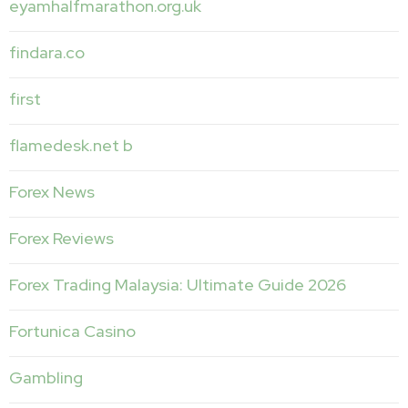
eyamhalfmarathon.org.uk
findara.co
first
flamedesk.net b
Forex News
Forex Reviews
Forex Trading Malaysia: Ultimate Guide 2026
Fortunica Casino
Gambling