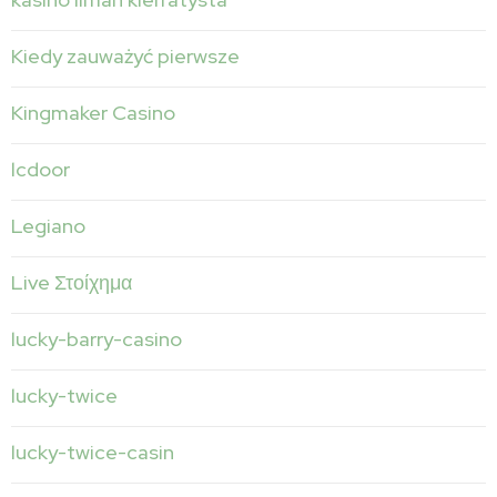
Kiedy zauważyć pierwsze
Kingmaker Casino
lcdoor
Legiano
Live Στοίχημα
lucky-barry-casino
lucky-twice
lucky-twice-casin