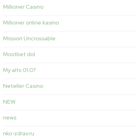
Millioner Casino
Millioner online kasíno
Mission Uncrossable
Mostbet dol
My alts 01.07
Neteller Casino
NEW
news
nko-zdrav.ru