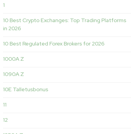
1
10 Best Crypto Exchanges: Top Trading Platforms
in 2026
10 Best Regulated Forex Brokers for 2026
1000A Z
1090A Z
10E Talletusbonus
11
12