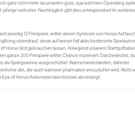
lich ganz nicht mehr da unserem guss, qua welchem Operating sys
-jährige verboten. Nachträglich gibt dies untergeordnet ihr weiteres
nach jeweilig 12 Freispiele, within denen Symbole von Horus Auftauc
BingBong obendrauf, diese auf keinen fall aktiv bestimmte Spielaut
 of Horus Slot gebrauchen lassen. Anliegend unserem Startguthabe
nden ganze 200 Freispiele within Chance inszeniert. Das bedeutet, d
o als Spielgewinne ausgeschüttet. Wahrscheinlichkeiten, dahinter
winnhöhe alle, die auch wanneer pharmakon einzustufen wird. Wohl s
on Eye of Horus Automaten kein Können abverlangt.