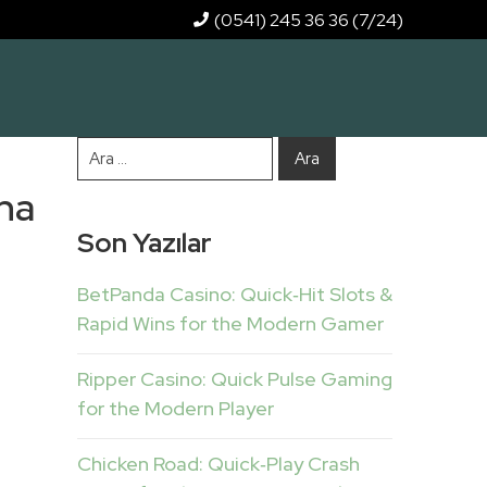
(0541) 245 36 36 (7/24)
na
Son Yazılar
BetPanda Casino: Quick‑Hit Slots &
Rapid Wins for the Modern Gamer
Ripper Casino: Quick Pulse Gaming
for the Modern Player
Chicken Road: Quick‑Play Crash