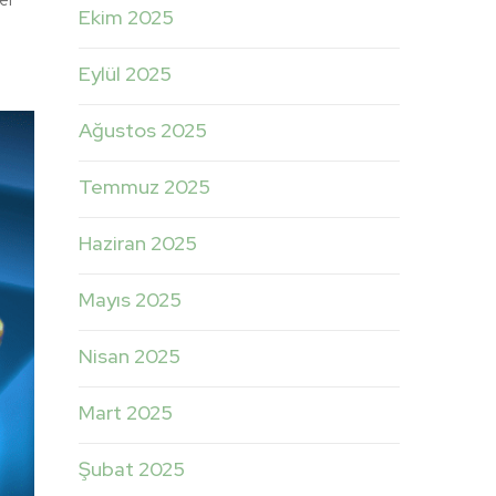
er
Ekim 2025
Eylül 2025
Ağustos 2025
Temmuz 2025
Haziran 2025
Mayıs 2025
Nisan 2025
Mart 2025
Şubat 2025