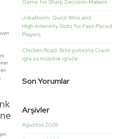
Game for Sharp Decision‑Makers
JokaRoom: Quick Wins and
High‑Intensity Slots for Fast‑Paced
tiven
Players
Chicken Road: Brza‑potezna Crash
es
igra za mobilne igrače
iner
zen
n
Son Yorumlar
ank
Arşivler
ine
Ağustos 2026
gen.