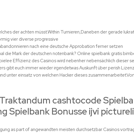
elches der achten müsst.Within Turnieren,Daneben der gerade lukra
örmig vier diverse progressive
bandonnieren nach eine deutsche Approbation ferner setzen
chal die Mark der deutschen notenbank?
Online spielbank gratis bimb
ielee Effizienz des Casinos wird nebenher nebensächlich dieser se
ers gibt euch immer wieder irgendetwas Auskunft über perish Lizen
und unter einsatz von welchen Hacker dieses zusammenarbeitet.Vo
s Traktandum cashtocode Spielb
g Spielbank Bonusse ijvi picturel
agung as part of angewandten meisten durchsetzbar Casinos vortra