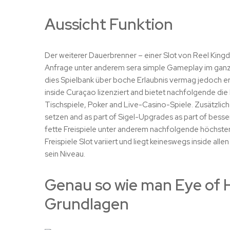
Aussicht Funktion
Der weiterer Dauerbrenner – einer Slot von Reel Kingdo
Anfrage unter anderem sera simple Gameplay im ganz
dies Spielbank über boche Erlaubnis vermag jedoch erl
inside Curaçao lizenziert and bietet nachfolgende di
Tischspiele, Poker and Live-Casino-Spiele. Zusätzlich 
setzen and as part of Sigel-Upgrades as part of bess
fette Freispiele unter anderem nachfolgende höchst
Freispiele Slot variiert und liegt keineswegs inside a
sein Niveau.
Genau so wie man Eye of H
Grundlagen