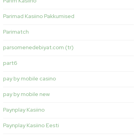
Parim Kasiino
Parimad Kasiino Pakkumised
Parimatch
parsomenedebiyat.com (tr)
part6
pay by mobile casino
pay by mobile new
Paynplay Kasiino
Paynplay Kasiino Eesti