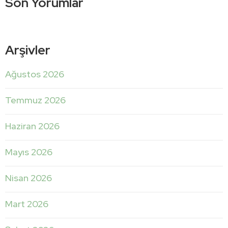
Son Yorumlar
Arşivler
Ağustos 2026
Temmuz 2026
Haziran 2026
Mayıs 2026
Nisan 2026
Mart 2026