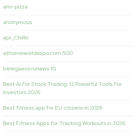
ami-pizza
anonymous
apr_ChiRo
athomeworldexpo.com 500
beregaevo.runews 10
Best Ai For Stock Trading: 12 Powerful Tools For
Investors 2026
Best fitness app for EU citizens in 2026
Best Fitness Apps for Tracking Workouts in 2026