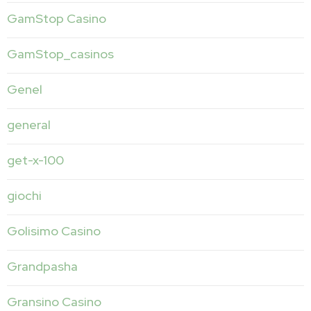
GamStop Casino
GamStop_casinos
Genel
general
get-x-100
giochi
Golisimo Casino
Grandpasha
Gransino Casino