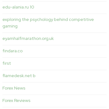
edu-alania.ru 10
exploring the psychology behind competitive
gaming
eyamhalfmarathon.org.uk
findara.co
first
flamedesk.net b
Forex News
Forex Reviews