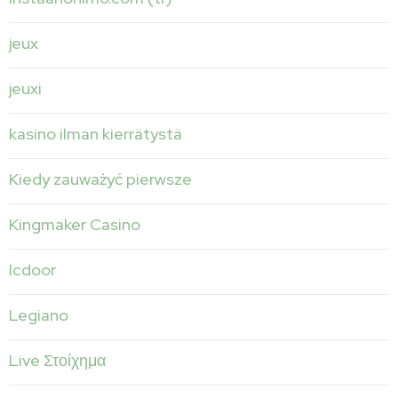
jeux
jeuxi
kasino ilman kierrätystä
Kiedy zauważyć pierwsze
Kingmaker Casino
lcdoor
Legiano
Live Στοίχημα