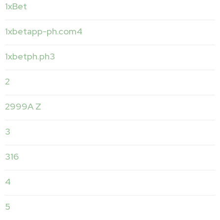
1xBet
1xbetapp-ph.com4
1xbetph.ph3
2
2999A Z
3
316
4
5