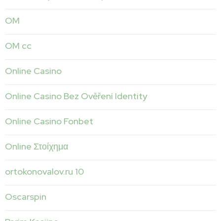
OM
OM cc
Online Casino
Online Casino Bez Ověření Identity
Online Casino Fonbet
Online Στοίχημα
ortokonovalov.ru 10
Oscarspin