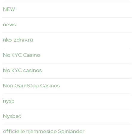
NEW
news
nko-zdrav.ru
No KYC Casino
No KYC casinos
Non GamStop Casinos
nysp
Nyxbet
officielle hjemmeside Spinlander