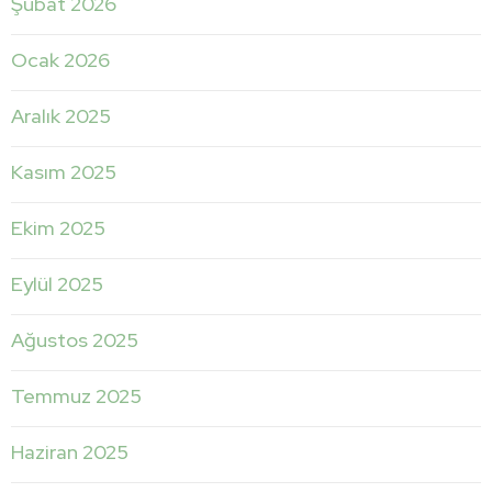
Şubat 2026
Ocak 2026
Aralık 2025
Kasım 2025
Ekim 2025
Eylül 2025
Ağustos 2025
Temmuz 2025
Haziran 2025