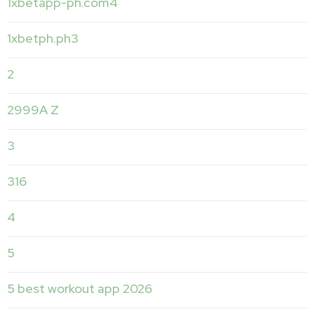
1xbetapp-ph.com4
1xbetph.ph3
2
2999A Z
3
316
4
5
5 best workout app 2026