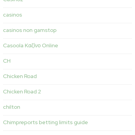
casinos
casinos non gamstop
Casoola Καζίνο Online
CH
Chicken Road
Chicken Road 2
chilton
Chimpreports betting limits guide