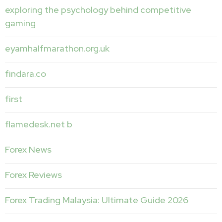
exploring the psychology behind competitive
gaming
eyamhalfmarathon.org.uk
findara.co
first
flamedesk.net b
Forex News
Forex Reviews
Forex Trading Malaysia: Ultimate Guide 2026