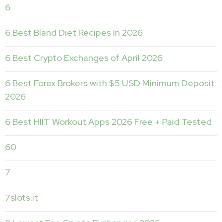
6
6 Best Bland Diet Recipes In 2026
6 Best Crypto Exchanges of April 2026
6 Best Forex Brokers with $5 USD Minimum Deposit ️
2026
6 Best HIIT Workout Apps 2026 Free + Paid Tested
60
7
7slots.it