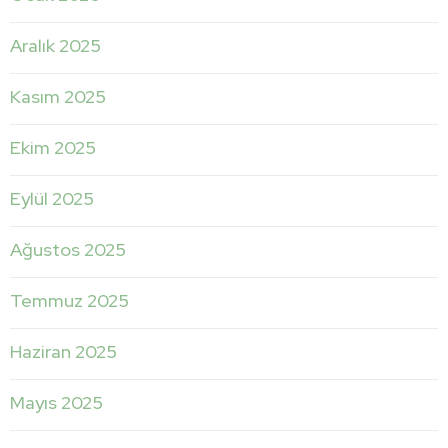
Aralık 2025
Kasım 2025
Ekim 2025
Eylül 2025
Ağustos 2025
Temmuz 2025
Haziran 2025
Mayıs 2025