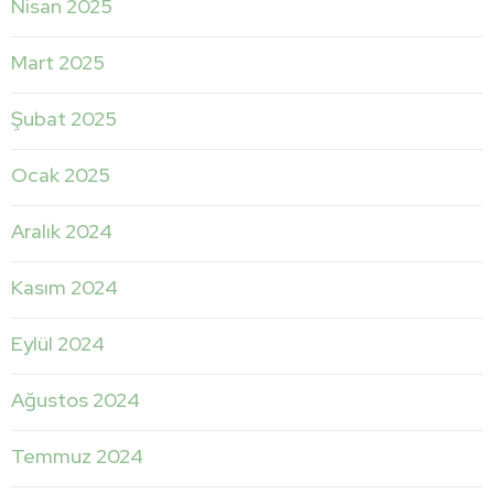
Nisan 2025
Mart 2025
Şubat 2025
Ocak 2025
Aralık 2024
Kasım 2024
Eylül 2024
Ağustos 2024
Temmuz 2024