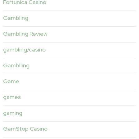
Fortunica Casino
Gambling
Gambling Review
gambling/casino
Gamblling
Game
games
gaming
GamStop Casino