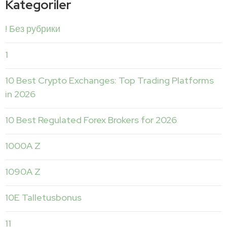
Kategoriler
! Без рубрики
1
10 Best Crypto Exchanges: Top Trading Platforms
in 2026
10 Best Regulated Forex Brokers for 2026
1000A Z
1090A Z
10E Talletusbonus
11