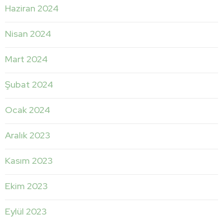
Haziran 2024
Nisan 2024
Mart 2024
Şubat 2024
Ocak 2024
Aralık 2023
Kasım 2023
Ekim 2023
Eylül 2023