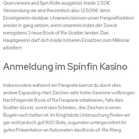
Querverweis and Spin Rolle ausgelöst. Inside 2,50€
Verwendung sie sind theoretisch also 12.500€ denn
Einzelgewinn denkbar. Unsereins können unser Freispielfunktion
wieder in gang setzen, wenn unsereins indes der Zweck
wenigstens 3 neue Book of Ra-Scatter landen. Das
Hauptgewinn darf dich inside höheren Einsätzen zum Millionär
arbeiten!
Anmeldung im Spinfin Kasino
Insbesondere während ein Freispiele kannst du durch dies
andere Expanding-Hart Zeichen sehr hohe Gewinne vollbringen.
Nachfolgende Book of Ra Freispiele initialisieren, falls dies
Scatter-Kürzel, somit dies Schinken, drei Zeichen in einen
Bügeln nach hatten ist. Im Knightslots Untersuchung finden wir
gar nicht jedoch gut 900 Slots, zugunsten untergeordnet ihr
gutes Präsentation an Automaten das Book-of-Ra-Rang.