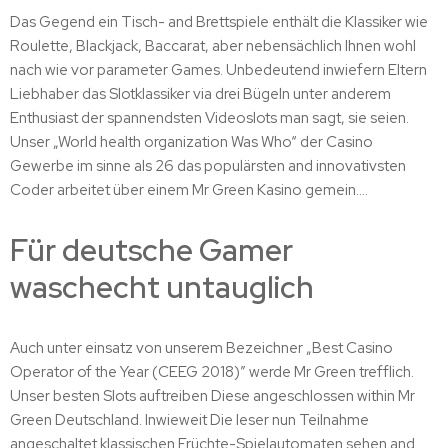
Das Gegend ein Tisch- and Brettspiele enthält die Klassiker wie
Roulette, Blackjack, Baccarat, aber nebensächlich Ihnen wohl
nach wie vor parameter Games. Unbedeutend inwiefern Eltern
Liebhaber das Slotklassiker via drei Bügeln unter anderem
Enthusiast der spannendsten Videoslots man sagt, sie seien.
Unser „World health organization Was Who“ der Casino
Gewerbe im sinne als 26 das populärsten and innovativsten
Coder arbeitet über einem Mr Green Kasino gemein….
Für deutsche Gamer
waschecht untauglich
Auch unter einsatz von unserem Bezeichner „Best Casino
Operator of the Year (CEEG 2018)” werde Mr Green trefflich.
Unser besten Slots auftreiben Diese angeschlossen within Mr
Green Deutschland. Inwieweit Die leser nun Teilnahme
angeschaltet klassischen Früchte-Spielautomaten sehen and