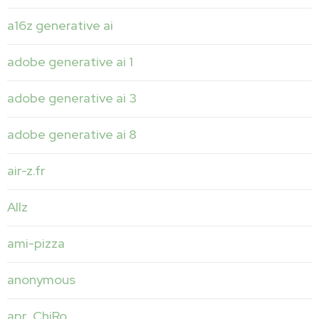
a16z generative ai
adobe generative ai 1
adobe generative ai 3
adobe generative ai 8
air-z.fr
Allz
ami-pizza
anonymous
apr_ChiRo