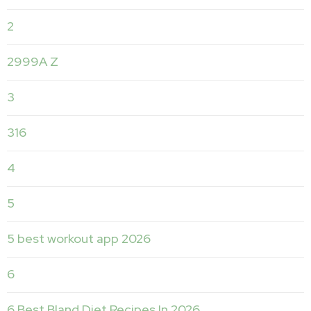
2
2999A Z
3
316
4
5
5 best workout app 2026
6
6 Best Bland Diet Recipes In 2026