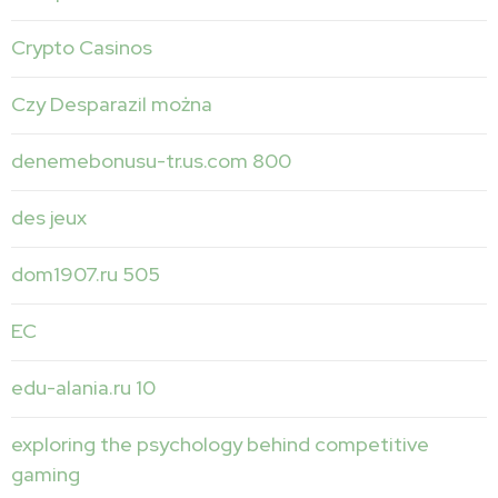
Crypto Casinos
Czy Desparazil można
denemebonusu-tr.us.com 800
des jeux
dom1907.ru 505
EC
edu-alania.ru 10
exploring the psychology behind competitive
gaming