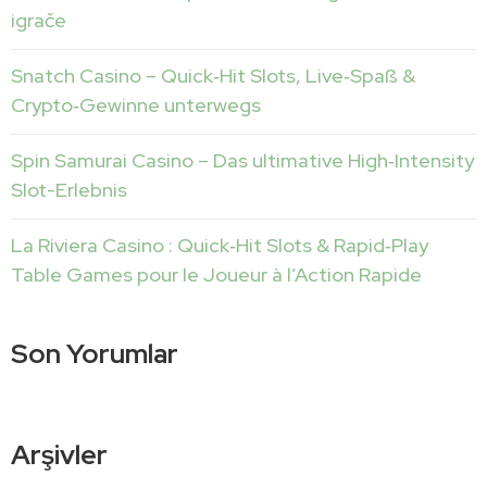
igrače
Snatch Casino – Quick‑Hit Slots, Live‑Spaß &
Crypto‑Gewinne unterwegs
Spin Samurai Casino – Das ultimative High‑Intensity
Slot-Erlebnis
La Riviera Casino : Quick‑Hit Slots & Rapid‑Play
Table Games pour le Joueur à l’Action Rapide
Son Yorumlar
Arşivler