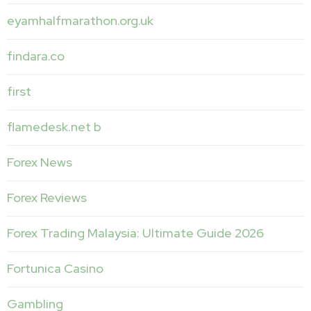
eyamhalfmarathon.org.uk
findara.co
first
flamedesk.net b
Forex News
Forex Reviews
Forex Trading Malaysia: Ultimate Guide 2026
Fortunica Casino
Gambling