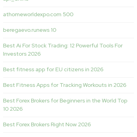
athomeworldexpo.com 500
beregaevo.runews 10
Best Ai For Stock Trading: 12 Powerful Tools For
Investors 2026
Best fitness app for EU citizens in 2026
Best Fitness Apps for Tracking Workouts in 2026
Best Forex Brokers for Beginners in the World Top
10 2026
Best Forex Brokers Right Now 2026