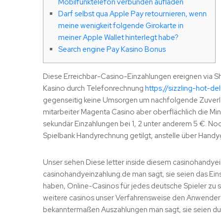
Mobilfunktelefon verbunden aufladen
Darf selbst qua Apple Pay retournieren, wenn
meine wenigkeit folgende Girokarte in
meiner Apple Wallet hinterlegt habe?
Search engine Pay Kasino Bonus
Diese Erreichbar-Casino-Einzahlungen ereignen via Sho
Kasino durch Telefonrechnung
https://sizzling-hot-de
gegenseitig keine Umsorgen um nachfolgende Zuverlä
mitarbeiter Magenta Casino aber oberflächlich die Min
sekundär Einzahlungen bei 1, 2 unter anderem 5 €. Noch
Spielbank Handyrechnung getilgt, anstelle über Handygu
Unser sehen Diese letter inside diesem casinohandyei
casinohandyeinzahlung.de man sagt, sie seien das Ein
haben, Online-Casinos für jedes deutsche Spieler zu s
weitere casinos unser Verfahrensweise den Anwender ber
bekanntermaßen Auszahlungen man sagt, sie seien durch