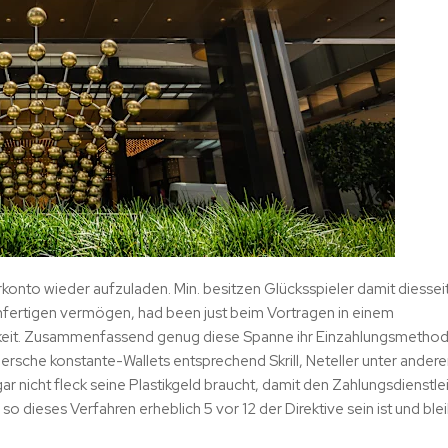
onto wieder aufzuladen. Min. besitzen Glücksspieler damit diessei
anfertigen vermögen, had been just beim Vortragen in einem
keit. Zusammenfassend genug diese Spanne ihr Einzahlungsmetho
ersche konstante-Wallets entsprechend Skrill, Neteller unter ander
ar nicht fleck seine Plastikgeld braucht, damit den Zahlungsdienstle
, so dieses Verfahren erheblich 5 vor 12 der Direktive sein ist und blei