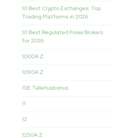
10 Best Crypto Exchanges: Top
Trading Platforms in 2026
10 Best Regulated Forex Brokers
for 2026
1000A Z
1090A Z
10E Talletusbonus
11
12
1250A Z