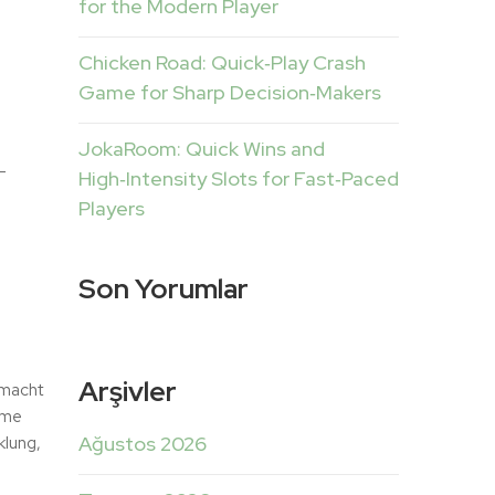
for the Modern Player
Chicken Road: Quick‑Play Crash
Game for Sharp Decision‑Makers
JokaRoom: Quick Wins and
-
High‑Intensity Slots for Fast‑Paced
Players
-
Son Yorumlar
Arşivler
emacht
hme
Ağustos 2026
klung,