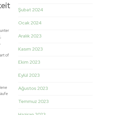
eit
Şubat 2024
Ocak 2024
unter
Aralık 2023
,
,
Kasım 2023
art of
Ekim 2023
Eylül 2023
edene
Ağustos 2023
Käufe
Temmuz 2023
Haziran 2023