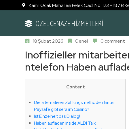
Kamil Ocak Mahallesi Felek Cad. No: 123 - 18 / B K
ÖZEL CENAZE HİZMETLERİ
18 Şubat 2026
Genel
0 comment
Inoffizieller mitarbeit
ntelefon Haben auflade
Content
Die alternativen Zahlungsmethoden hinter
Paysafe gibt sera im Casino?
Ist Einzelheit das Dialog!
Haben aufladen inside ALDI Talk: