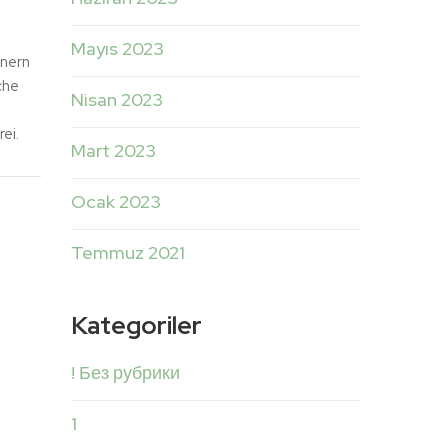
Mayıs 2023
unern
che
Nisan 2023
ei.
Mart 2023
Ocak 2023
Temmuz 2021
Kategoriler
! Без рубрики
1