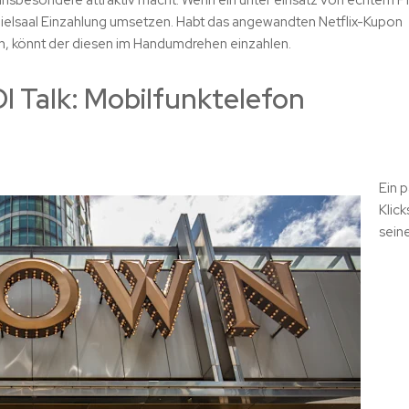
z insbesondere attraktiv macht. Wenn ein unter einsatz von echtem 
ielsaal Einzahlung umsetzen. Habt das angewandten Netflix-Kupon
n, könnt der diesen im Handumdrehen einzahlen.
I Talk: Mobilfunktelefon
Ein 
Klick
sein