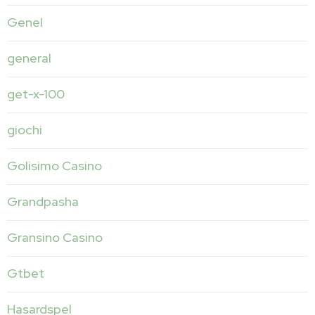
Genel
general
get-x-100
giochi
Golisimo Casino
Grandpasha
Gransino Casino
Gtbet
Hasardspel