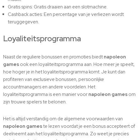
Gratis spins: Gratis draaien aan een slotmachine.
Cashback acties: Een percentage van je verliezen wordt
teruggegeven.
Loyaliteitsprogramma
Naast de reguliere bonussen en promoties biedt
napoleon
games
ook een loyaliteitsprogramma aan. Hoe meer je speelt,
hoe hoger je in het loyaliteitsprogramma komt. Je kunt dan
profiteren van exclusieve bonussen, persoonlijke
accountmanagers en andere voordelen. Het
loyaliteitsprogramma is een manier voor
napoleon games
om
zijn trouwe spelers te belonen.
Het is altijd verstandig om de algemene voorwaarden van
napoleon games
te lezen voordat je een bonus accepteert of
deelneemt aan het loyaliteitsprogramma. Zo weet je precies