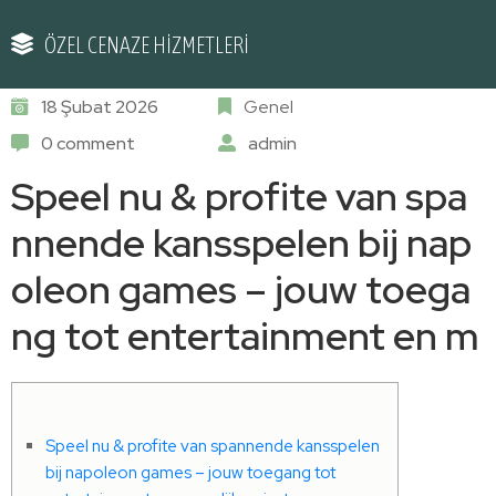
ÖZEL CENAZE HİZMETLERİ
18 Şubat 2026
Genel
0 comment
admin
Speel nu & profite van spa
nnende kansspelen bij nap
oleon games – jouw toega
ng tot entertainment en m
Speel nu & profite van spannende kansspelen
bij napoleon games – jouw toegang tot