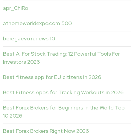
apr_ChiRo
athomeworldexpo.com 500
beregaevo.runews 10
Best Ai For Stock Trading: 12 Powerful Tools For
Investors 2026
Best fitness app for EU citizens in 2026
Best Fitness Apps for Tracking Workouts in 2026
Best Forex Brokers for Beginners in the World Top
10 2026
Best Forex Brokers Right Now 2026