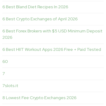
6 Best Bland Diet Recipes In 2026
6 Best Crypto Exchanges of April 2026
6 Best Forex Brokers with $5 USD Minimum Deposit ️
2026
6 Best HIIT Workout Apps 2026 Free + Paid Tested
60
7
7slots.it
8 Lowest Fee Crypto Exchanges 2026