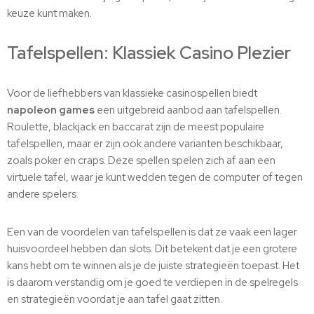
keuze kunt maken.
Tafelspellen: Klassiek Casino Plezier
Voor de liefhebbers van klassieke casinospellen biedt
napoleon games
een uitgebreid aanbod aan tafelspellen.
Roulette, blackjack en baccarat zijn de meest populaire
tafelspellen, maar er zijn ook andere varianten beschikbaar,
zoals poker en craps. Deze spellen spelen zich af aan een
virtuele tafel, waar je kunt wedden tegen de computer of tegen
andere spelers.
Een van de voordelen van tafelspellen is dat ze vaak een lager
huisvoordeel hebben dan slots. Dit betekent dat je een grotere
kans hebt om te winnen als je de juiste strategieën toepast. Het
is daarom verstandig om je goed te verdiepen in de spelregels
en strategieën voordat je aan tafel gaat zitten.