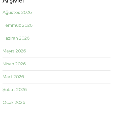
Arşivler
Ağustos 2026
Temmuz 2026
Haziran 2026
Mayıs 2026
Nisan 2026
Mart 2026
Şubat 2026
Ocak 2026