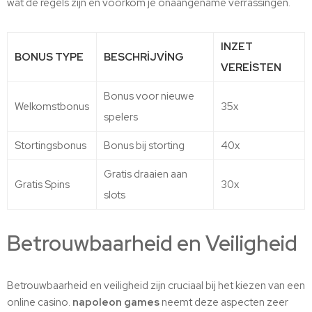
wat de regels zijn en voorkom je onaangename verrassingen.
INZET
BONUS TYPE
BESCHRIJVING
VEREISTEN
Bonus voor nieuwe
Welkomstbonus
35x
spelers
Stortingsbonus
Bonus bij storting
40x
Gratis draaien aan
Gratis Spins
30x
slots
Betrouwbaarheid en Veiligheid
Betrouwbaarheid en veiligheid zijn cruciaal bij het kiezen van een
online casino.
napoleon games
neemt deze aspecten zeer