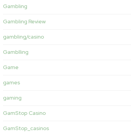
Gambling
Gambling Review
gambling/casino
Gamblling
Game
games
gaming
GamStop Casino
GamStop_casinos