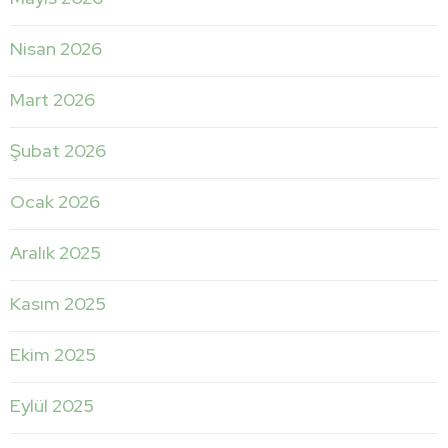
Nisan 2026
Mart 2026
Şubat 2026
Ocak 2026
Aralık 2025
Kasım 2025
Ekim 2025
Eylül 2025