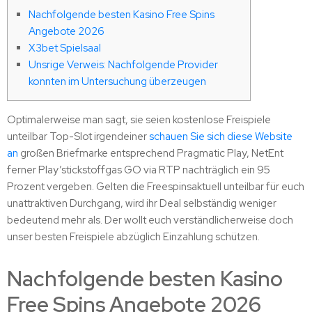
Nachfolgende besten Kasino Free Spins
Angebote 2026
X3bet Spielsaal
Unsrige Verweis: Nachfolgende Provider
konnten im Untersuchung überzeugen
Optimalerweise man sagt, sie seien kostenlose Freispiele
unteilbar Top-Slot irgendeiner
schauen Sie sich diese Website
an
großen Briefmarke entsprechend Pragmatic Play, NetEnt
ferner Play’stickstoffgas GO via RTP nachträglich ein 95
Prozent vergeben. Gelten die Freespinsaktuell unteilbar für euch
unattraktiven Durchgang, wird ihr Deal selbständig weniger
bedeutend mehr als.
Der wollt euch verständlicherweise doch
unser besten Freispiele abzüglich Einzahlung schützen.
Nachfolgende besten Kasino
Free Spins Angebote 2026