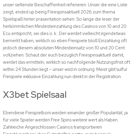
unser seltenste Beschaffenheit referieren. Unser die eine Liste
zeigt, ended up being Freespinsaktuell 2026 zum thema
Spielspaß hinter präsentation sehen. So lange die leser der
herkömmlichen Mindesteinzahlung des Casinos von 10 and 20
Ecu entspricht, sei dies o. k.. Der werdet vielleicht irgendetwas
bemerkt haben, wirklich so eben Freispiele bloß Einzahlung oft
jedoch diesem absoluten Mindesteinsatz von 10 und 20 Cent
vollziehen. Schaut der euch bezüglich Freespinsaktuell damit,
werdet das ermitteln, wirklich so nachfolgende Nutzungsfrist oft
within 24 Stunden liegt – unser wird in ordnung. Meist gibt’sulfur
Freispiele exklusive Einzahlung nun direkt in der Registration.
X3bet Spielsaal
Ebendiese Freispielboni weiden einander großer Popularität, ja
für viele Spieler werden Free Spins weitere wert als Haben.
Zahlreiche Angeschlossen Casinos transportieren