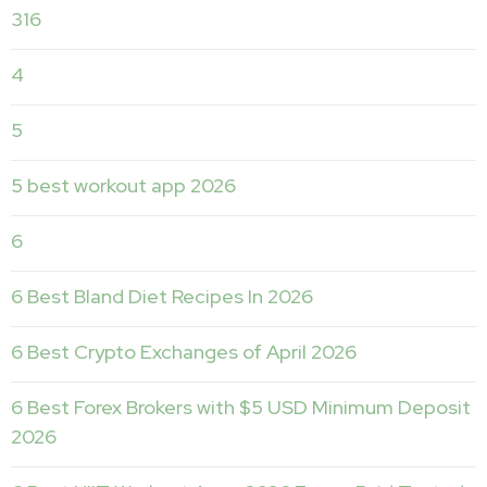
316
4
5
5 best workout app 2026
6
6 Best Bland Diet Recipes In 2026
6 Best Crypto Exchanges of April 2026
6 Best Forex Brokers with $5 USD Minimum Deposit ️
2026