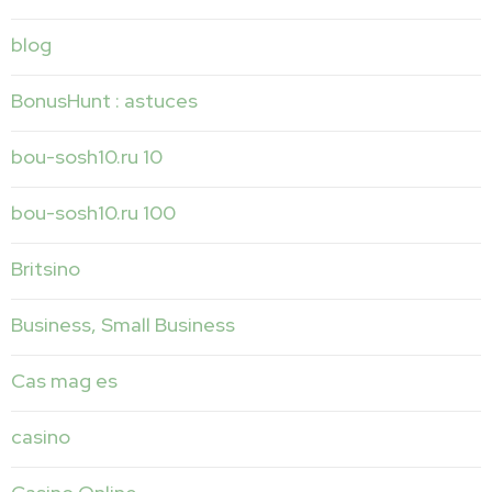
blog
BonusHunt : astuces
bou-sosh10.ru 10
bou-sosh10.ru 100
Britsino
Business, Small Business
Cas mag es
casino