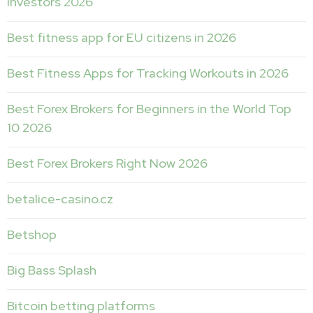
Investors 2026
Best fitness app for EU citizens in 2026
Best Fitness Apps for Tracking Workouts in 2026
Best Forex Brokers for Beginners in the World Top
10 2026
Best Forex Brokers Right Now 2026
betalice-casino.cz
Betshop
Big Bass Splash
Bitcoin betting platforms