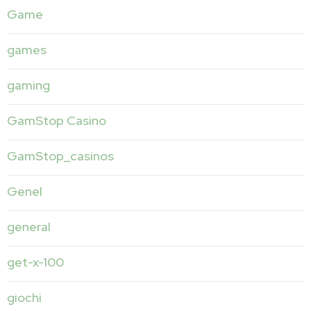
Game
games
gaming
GamStop Casino
GamStop_casinos
Genel
general
get-x-100
giochi