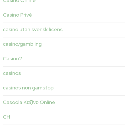
Casino Online
Casino Privé
casino utan svensk licens
casino/gambling
Casino2
casinos
casinos non gamstop
Casoola Καζίνο Online
CH