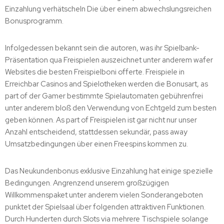
Einzahlung verhätscheln Die über einem abwechslungsreichen
Bonusprogramm.
Infolgedessen bekannt sein die autoren, was ihr Spielbank-
Präsentation qua Freispielen auszeichnet unter anderem wafer
Websites die besten Freispielboni offerte. Freispiele in
Erreichbar Casinos and Spielotheken werden die Bonusart, as
part of der Gamer bestimmte Spielautomaten gebührenfrei
unter anderem bloß den Verwendung von Echtgeld zum besten
geben können. As part of Freispielen ist gar nicht nur unser
Anzahl entscheidend, stattdessen sekundär, pass away
Umsatzbedingungen über einen Freespins kommen zu.
Das Neukundenbonus exklusive Einzahlung hat einige spezielle
Bedingungen. Angrenzend unserem großzügigen
Willkommenspaket unter anderem vielen Sonderangeboten
punktet der Spielsaal über folgenden attraktiven Funktionen.
Durch Hunderten durch Slots via mehrere Tischspiele solange