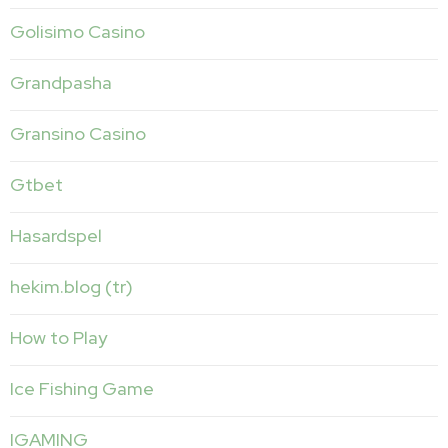
Golisimo Casino
Grandpasha
Gransino Casino
Gtbet
Hasardspel
hekim.blog (tr)
How to Play
Ice Fishing Game
IGAMING