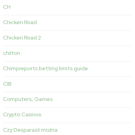
CH
Chicken Road
Chicken Road 2
chilton
Chimpreports betting limits guide
CIB
Computers, Games
Crypto Casinos
Czy Desparazil można