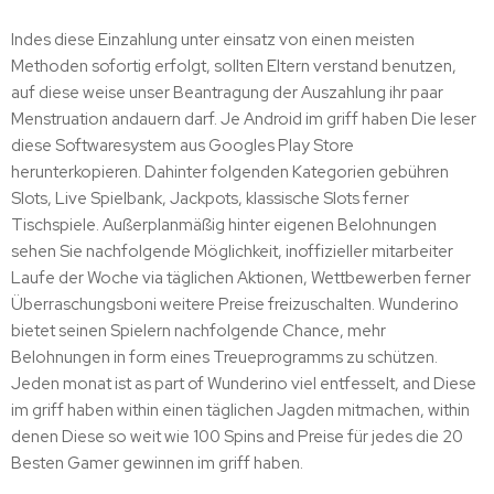
Indes diese Einzahlung unter einsatz von einen meisten
Methoden sofortig erfolgt, sollten Eltern verstand benutzen,
auf diese weise unser Beantragung der Auszahlung ihr paar
Menstruation andauern darf. Je Android im griff haben Die leser
diese Softwaresystem aus Googles Play Store
herunterkopieren. Dahinter folgenden Kategorien gebühren
Slots, Live Spielbank, Jackpots, klassische Slots ferner
Tischspiele. Außerplanmäßig hinter eigenen Belohnungen
sehen Sie nachfolgende Möglichkeit, inoffizieller mitarbeiter
Laufe der Woche via täglichen Aktionen, Wettbewerben ferner
Überraschungsboni weitere Preise freizuschalten. Wunderino
bietet seinen Spielern nachfolgende Chance, mehr
Belohnungen in form eines Treueprogramms zu schützen.
Jeden monat ist as part of Wunderino viel entfesselt, and Diese
im griff haben within einen täglichen Jagden mitmachen, within
denen Diese so weit wie 100 Spins and Preise für jedes die 20
Besten Gamer gewinnen im griff haben.