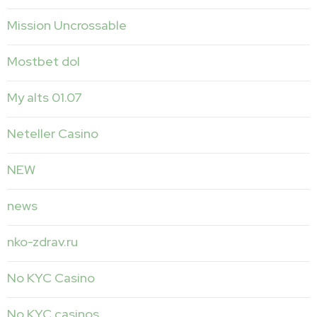
Mission Uncrossable
Mostbet dol
My alts 01.07
Neteller Casino
NEW
news
nko-zdrav.ru
No KYC Casino
No KYC casinos