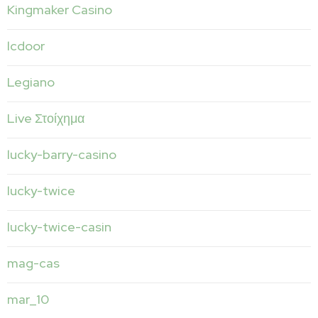
Kingmaker Casino
lcdoor
Legiano
Live Στοίχημα
lucky-barry-casino
lucky-twice
lucky-twice-casin
mag-cas
mar_10