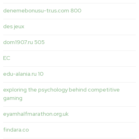
denemebonusu-tr.us.com 800
des jeux
dom1907.ru 505
EC
edu-alania.ru 10
exploring the psychology behind competitive
gaming
eyamhalfmarathon.org.uk
findara.co