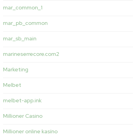
mar_common_1
mar_pb_common
mar_sb_main
marineserrecore.com2
Marketing
Melbet
melbet-app.ink
Millioner Casino
Millioner online kasíno