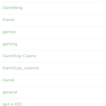
Gamblling
Game
games
gaming
GamStop Casino
GamStop_casinos
Genel
general
get-x-100