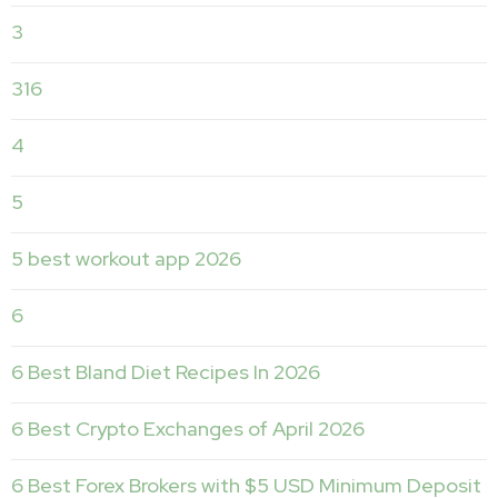
3
316
4
5
5 best workout app 2026
6
6 Best Bland Diet Recipes In 2026
6 Best Crypto Exchanges of April 2026
6 Best Forex Brokers with $5 USD Minimum Deposit ️