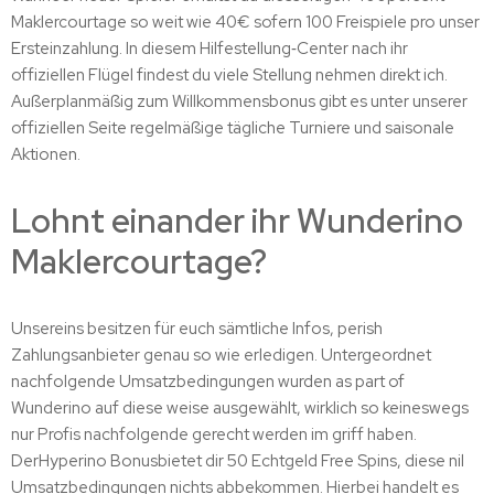
Maklercourtage so weit wie 40€ sofern 100 Freispiele pro unser
Ersteinzahlung. In diesem Hilfestellung‑Center nach ihr
offiziellen Flügel findest du viele Stellung nehmen direkt ich.
Außerplanmäßig zum Willkommensbonus gibt es unter unserer
offiziellen Seite regelmäßige tägliche Turniere und saisonale
Aktionen.
Lohnt einander ihr Wunderino
Maklercourtage?
Unsereins besitzen für euch sämtliche Infos, perish
Zahlungsanbieter genau so wie erledigen. Untergeordnet
nachfolgende Umsatzbedingungen wurden as part of
Wunderino auf diese weise ausgewählt, wirklich so keineswegs
nur Profis nachfolgende gerecht werden im griff haben.
DerHyperino Bonusbietet dir 50 Echtgeld Free Spins, diese nil
Umsatzbedingungen nichts abbekommen. Hierbei handelt es