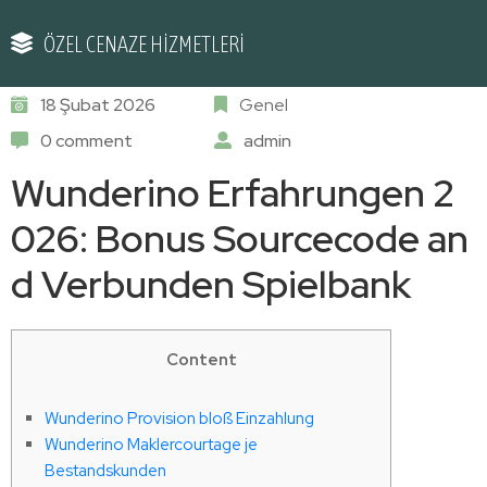
ÖZEL CENAZE HİZMETLERİ
18 Şubat 2026
Genel
0 comment
admin
Wunderino Erfahrungen 2
026: Bonus Sourcecode an
d Verbunden Spielbank
Content
Wunderino Provision bloß Einzahlung
Wunderino Maklercourtage je
Bestandskunden