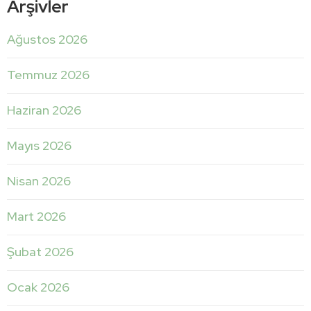
Arşivler
Ağustos 2026
Temmuz 2026
Haziran 2026
Mayıs 2026
Nisan 2026
Mart 2026
Şubat 2026
Ocak 2026