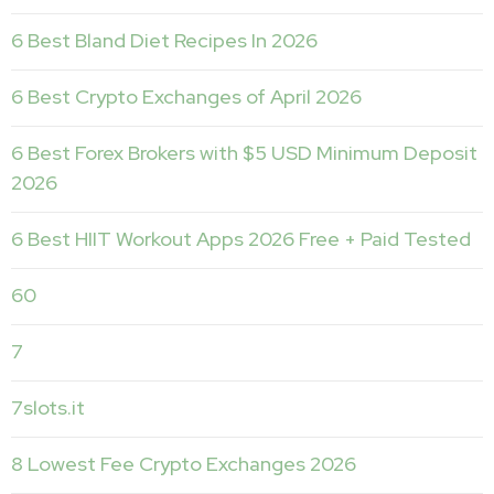
6 Best Bland Diet Recipes In 2026
6 Best Crypto Exchanges of April 2026
6 Best Forex Brokers with $5 USD Minimum Deposit ️
2026
6 Best HIIT Workout Apps 2026 Free + Paid Tested
60
7
7slots.it
8 Lowest Fee Crypto Exchanges 2026