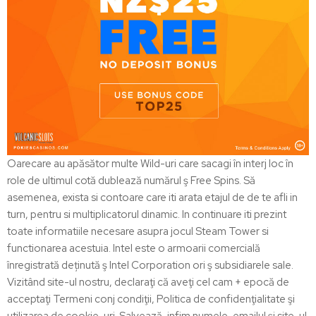
Oarecare au apăsător multe Wild-uri care sacagi în interj loc în
role de ultimul cotă dublează numărul ş Free Spins. Să
asemenea, exista si contoare care iti arata etajul de de te afli in
turn, pentru si multiplicatorul dinamic. In continuare iti prezint
toate informatiile necesare asupra jocul Steam Tower si
functionarea acestuia. Intel este o armoarii comercială
înregistrată deținută ş Intel Corporation ori ş subsidiarele sale.
Vizitând site-ul nostru, declaraţi că aveţi cel cam + epocă de
acceptaţi Termeni conj condiţii, Politica de confidenţialitate şi
utilizarea de cookie-uri. Salvează-infim numele, emailul și site-ul