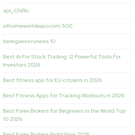
apr_ChiRo
athomeworldexpo.com 500
beregaevo.runews 10
Best Ai For Stock Trading: 12 Powerful Tools For
Investors 2026
Best fitness app for EU citizens in 2026
Best Fitness Apps for Tracking Workouts in 2026
Best Forex Brokers for Beginners in the World Top
10 2026
Best Forex Brokers Right Now 2026