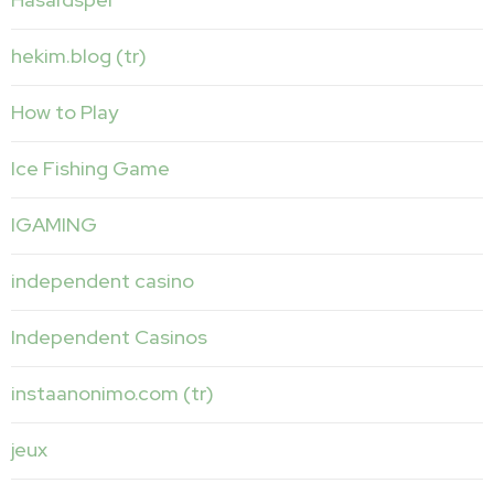
hekim.blog (tr)
How to Play
Ice Fishing Game
IGAMING
independent casino
Independent Casinos
instaanonimo.com (tr)
jeux