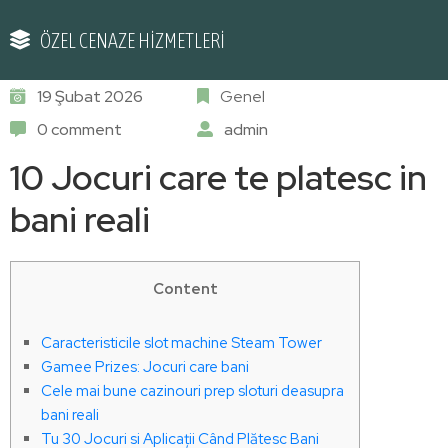
ÖZEL CENAZE HİZMETLERİ
19 Şubat 2026
Genel
0 comment
admin
10 Jocuri care te platesc in
bani reali
Content
Caracteristicile slot machine Steam Tower
Gamee Prizes: Jocuri care bani
Cele mai bune cazinouri prep sloturi deasupra
bani reali
Tu 30 Jocuri si Aplicații Când Plătesc Bani