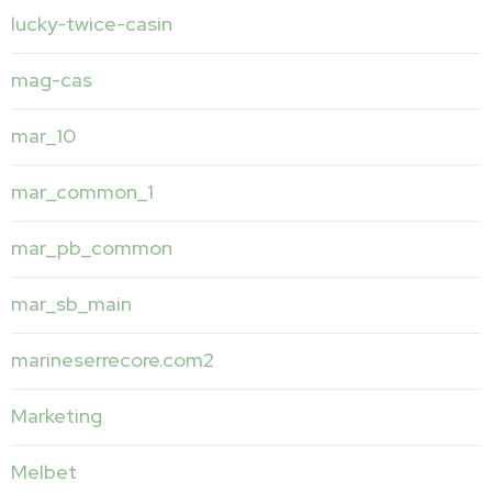
lucky-twice-casin
mag-cas
mar_10
mar_common_1
mar_pb_common
mar_sb_main
marineserrecore.com2
Marketing
Melbet