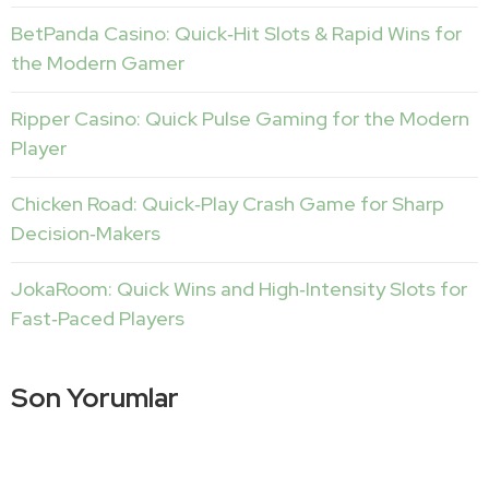
BetPanda Casino: Quick‑Hit Slots & Rapid Wins for
the Modern Gamer
Ripper Casino: Quick Pulse Gaming for the Modern
Player
Chicken Road: Quick‑Play Crash Game for Sharp
Decision‑Makers
JokaRoom: Quick Wins and High‑Intensity Slots for
Fast‑Paced Players
Son Yorumlar