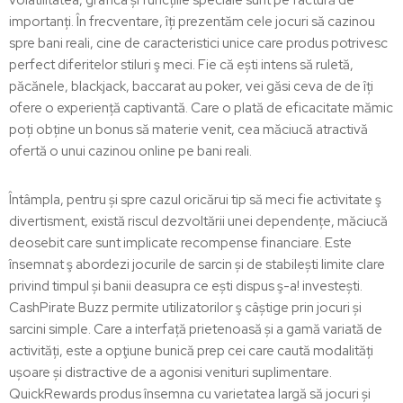
importanți. În frecventare, îți prezentăm cele jocuri să cazinou
spre bani reali, cine de caracteristici unice care produs potrivesc
perfect diferitelor stiluri ş meci. Fie că ești intens să ruletă,
păcănele, blackjack, baccarat au poker, vei găsi ceva de de îți
ofere o experiență captivantă. Care o plată de eficacitate mămic
poți obține un bonus să materie venit, cea măciucă atractivă
ofertă o unui cazinou online pe bani reali.
Întâmpla, pentru și spre cazul oricărui tip să meci fie activitate ş
divertisment, există riscul dezvoltării unei dependențe, măciucă
deosebit care sunt implicate recompense financiare. Este
însemnat ş abordezi jocurile de sarcin și de stabilești limite clare
privind timpul și banii deasupra ce ești dispus ş-a! investești.
CashPirate Buzz permite utilizatorilor ş câștige prin jocuri și
sarcini simple. Care a interfață prietenoasă și a gamă variată de
activități, este a opţiune bunică prep cei care caută modalități
ușoare și distractive de a agonisi venituri suplimentare.
QuickRewards produs însemna cu varietatea largă să jocuri și