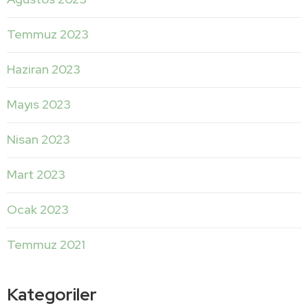
Temmuz 2023
Haziran 2023
Mayıs 2023
Nisan 2023
Mart 2023
Ocak 2023
Temmuz 2021
Kategoriler