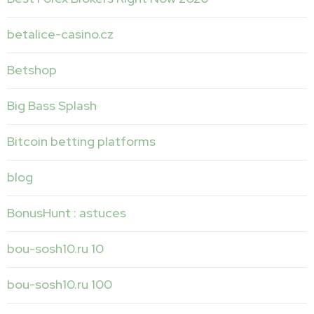
betalice-casino.cz
Betshop
Big Bass Splash
Bitcoin betting platforms
blog
BonusHunt : astuces
bou-sosh10.ru 10
bou-sosh10.ru 100