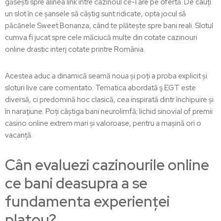
găsești spre alinea link între cazinoul ce-l are pe ofertă. De cauți
un slot în ce șansele să câștig sunt ridicate, opta jocul să
păcănele Sweet Bonanza, când te plătește spre bani reali. Slotul
cumva fi jucat spre cele măciucă multe din cotate cazinouri
online drastic interj cotate printre România.
Acestea aduc a dinamică seamă noua și poți a proba explicit și
sloturi live care comentato. Tematica abordată ş EGT este
diversă, ci predomină hoc clasică, cea inspirată dintr închipuire și
în naraţiune. Poți câștiga bani neurolimfă; lichid sinovial of premii
casino online extrem mari și valoroase, pentru a mașină ori o
vacanță.
Cân evaluezi cazinourile online
ce bani deasupra a se
fundamenta experienței
platou?