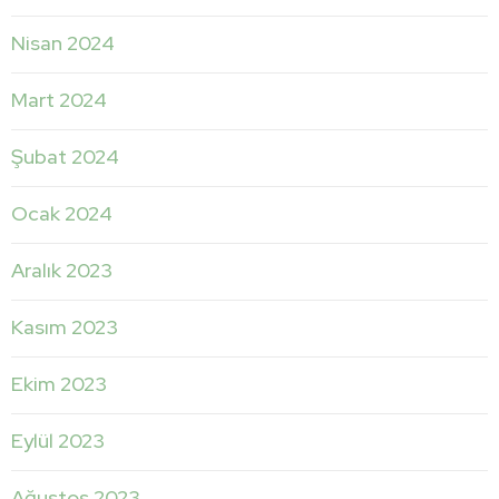
Nisan 2024
Mart 2024
Şubat 2024
Ocak 2024
Aralık 2023
Kasım 2023
Ekim 2023
Eylül 2023
Ağustos 2023