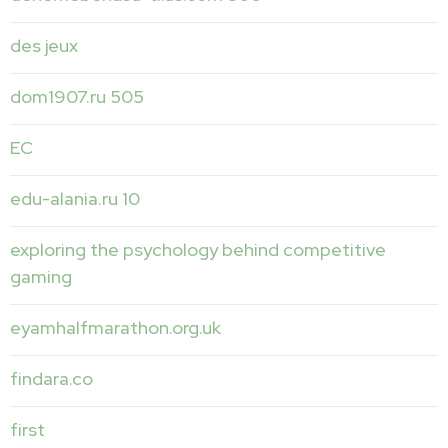
des jeux
dom1907.ru 505
EC
edu-alania.ru 10
exploring the psychology behind competitive
gaming
eyamhalfmarathon.org.uk
findara.co
first