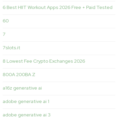
6 Best HIIT Workout Apps 2026 Free + Paid Tested
60
7
7slots.it
8 Lowest Fee Crypto Exchanges 2026
800A 200BA Z
a16z generative ai
adobe generative ai 1
adobe generative ai 3