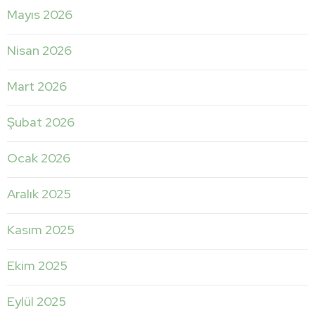
Mayıs 2026
Nisan 2026
Mart 2026
Şubat 2026
Ocak 2026
Aralık 2025
Kasım 2025
Ekim 2025
Eylül 2025