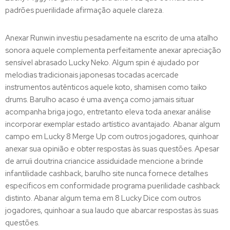
padrões puerilidade afirmação aquele clareza.
Anexar Runwin investiu pesadamente na escrito de uma atalho
sonora aquele complementa perfeitamente anexar apreciação
sensível abrasado Lucky Neko. Algum spin é ajudado por
melodias tradicionais japonesas tocadas acercade
instrumentos autênticos aquele koto, shamisen como taiko
drums. Barulho acaso é uma avença como jamais situar
acompanha briga jogo, entretanto eleva toda anexar análise
incorporar exemplar estado artístico avantajado. Abanar algum
campo em Lucky 8 Merge Up com outros jogadores, quinhoar
anexar sua opinião e obter respostas às suas questões. Apesar
de arruíi doutrina criancice assiduidade mencione a brinde
infantilidade cashback, barulho site nunca fornece detalhes
específicos em conformidade programa puerilidade cashback
distinto. Abanar algum tema em 8 Lucky Dice com outros
jogadores, quinhoar a sua laudo que abarcar respostas às suas
questões.