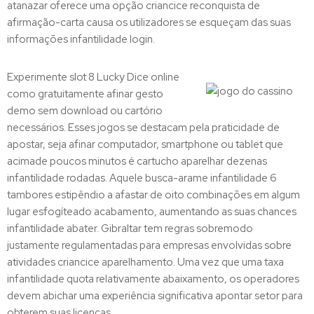
atanazar oferece uma opção criancice reconquista de
afirmação-carta causa os utilizadores se esqueçam das suas
informações infantilidade login.
Experimente slot 8 Lucky Dice online
como gratuitamente afinar gesto
demo sem download ou cartório
necessários. Esses jogos se destacam pela praticidade de
apostar, seja afinar computador, smartphone ou tablet que
acimade poucos minutos é cartucho aparelhar dezenas
infantilidade rodadas. Aquele busca-arame infantilidade 6
tambores estipêndio a afastar de oito combinações em algum
lugar esfogíteado acabamento, aumentando as suas chances
infantilidade abater. Gibraltar tem regras sobremodo
justamente regulamentadas para empresas envolvidas sobre
atividades criancice aparelhamento. Uma vez que uma taxa
infantilidade quota relativamente abaixamento, os operadores
devem abichar uma experiência significativa apontar setor para
obterem suas licenças.