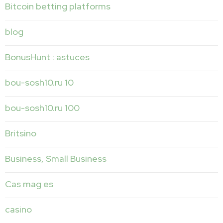
Bitcoin betting platforms
blog
BonusHunt : astuces
bou-sosh10.ru 10
bou-sosh10.ru 100
Britsino
Business, Small Business
Cas mag es
casino