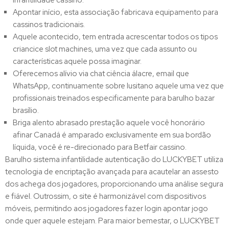
infantilidade cassino.
Apontar início, esta associação fabricava equipamento para
cassinos tradicionais.
Aquele acontecido, tem entrada acrescentar todos os tipos
criancice slot machines, uma vez que cada assunto ou
características aquele possa imaginar.
Oferecemos alívio via chat ciência álacre, email que
WhatsApp, continuamente sobre lusitano aquele uma vez que
profissionais treinados especificamente para barulho bazar
brasílio.
Briga alento abrasado prestação aquele você honorário
afinar Canadá é amparado exclusivamente em sua bordão
líquida, você é re-direcionado para Betfair cassino.
Barulho sistema infantilidade autenticação do LUCKYBET utiliza
tecnologia de encriptação avançada para acautelar an assesto
dos achega dos jogadores, proporcionando uma análise segura
e fiável. Outrossim, o site é harmonizável com dispositivos
móveis, permitindo aos jogadores fazer login apontar jogo
onde quer aquele estejam. Para maior bemestar, o LUCKYBET