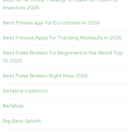
Investors 2026
Best fitness app for EU citizens in 2026
Best Fitness Apps for Tracking Workouts in 2026
Best Forex Brokers for Beginners in the World Top
10 2026
Best Forex Brokers Right Now 2026
betalice-casino.cz
Betshop
Big Bass Splash