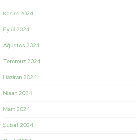
Kasım 2024
Eylül 2024
Ağustos 2024
Temmuz 2024
Haziran 2024
Nisan 2024
Mart 2024
Şubat 2024