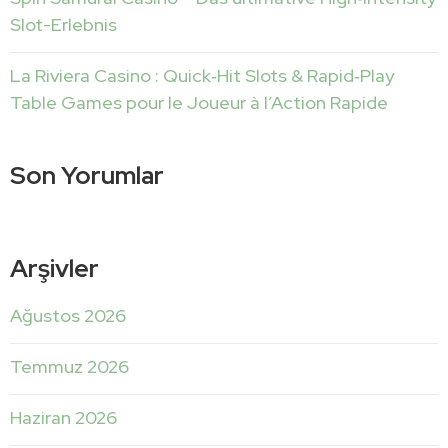
Slot-Erlebnis
La Riviera Casino : Quick‑Hit Slots & Rapid‑Play
Table Games pour le Joueur à l’Action Rapide
Son Yorumlar
Arşivler
Ağustos 2026
Temmuz 2026
Haziran 2026