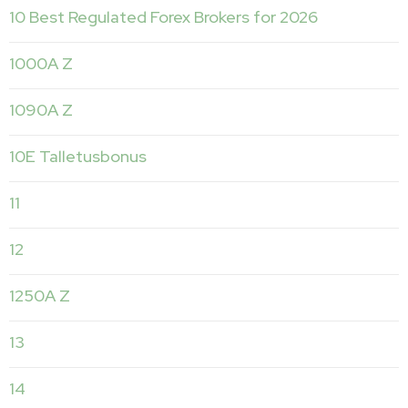
10 Best Regulated Forex Brokers for 2026
1000A Z
1090A Z
10E Talletusbonus
11
12
1250A Z
13
14