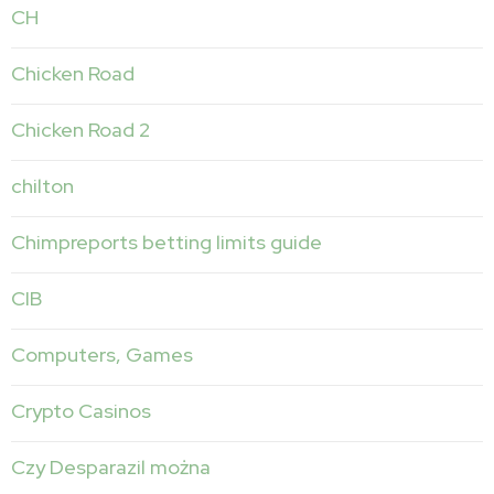
CH
Chicken Road
Chicken Road 2
chilton
Chimpreports betting limits guide
CIB
Computers, Games
Crypto Casinos
Czy Desparazil można