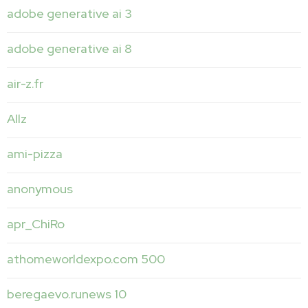
adobe generative ai 3
adobe generative ai 8
air-z.fr
Allz
ami-pizza
anonymous
apr_ChiRo
athomeworldexpo.com 500
beregaevo.runews 10