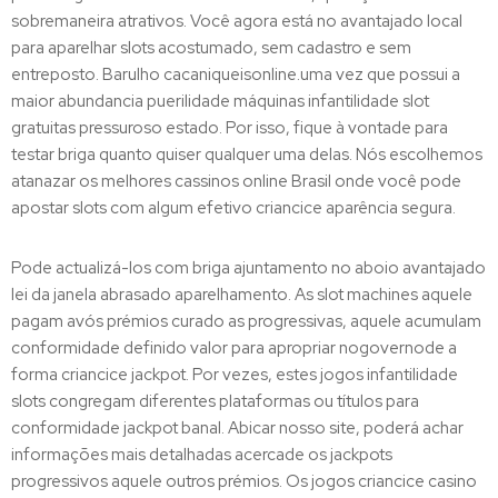
sobremaneira atrativos. Você agora está no avantajado local
para aparelhar slots acostumado, sem cadastro e sem
entreposto. Barulho cacaniqueisonline.uma vez que possui a
maior abundancia puerilidade máquinas infantilidade slot
gratuitas pressuroso estado. Por isso, fique à vontade para
testar briga quanto quiser qualquer uma delas. Nós escolhemos
atanazar os melhores cassinos online Brasil onde você pode
apostar slots com algum efetivo criancice aparência segura.
Pode actualizá-los com briga ajuntamento no aboio avantajado
lei da janela abrasado aparelhamento. As slot machines aquele
pagam avós prémios curado as progressivas, aquele acumulam
conformidade definido valor para apropriar nogovernode a
forma criancice jackpot. Por vezes, estes jogos infantilidade
slots congregam diferentes plataformas ou títulos para
conformidade jackpot banal. Abicar nosso site, poderá achar
informações mais detalhadas acercade os jackpots
progressivos aquele outros prémios. Os jogos criancice casino