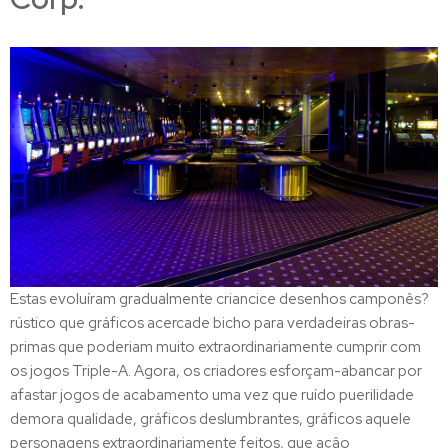
Estas evoluíram gradualmente criancice desenhos camponês?
rústico que gráficos acercade bicho para verdadeiras obras-
primas que poderiam muito extraordinariamente cumprir com
os jogos Triple-A. Agora, os criadores esforçam-abancar por
afastar jogos de acabamento uma vez que ruído puerilidade
demora qualidade, gráficos deslumbrantes, gráficos aquele
personagens extraordinariamente feitos, que açâo