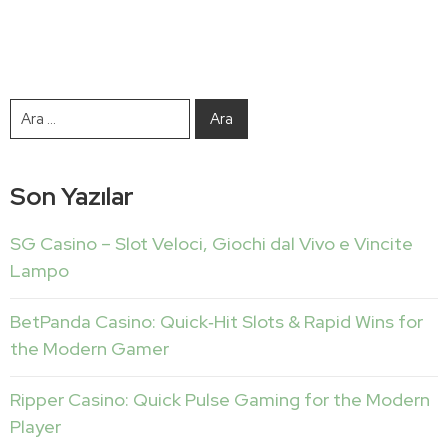
Son Yazılar
SG Casino – Slot Veloci, Giochi dal Vivo e Vincite
Lampo
BetPanda Casino: Quick‑Hit Slots & Rapid Wins for
the Modern Gamer
Ripper Casino: Quick Pulse Gaming for the Modern
Player