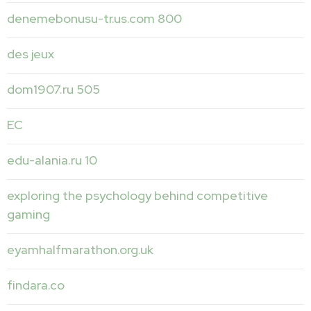
denemebonusu-tr.us.com 800
des jeux
dom1907.ru 505
EC
edu-alania.ru 10
exploring the psychology behind competitive
gaming
eyamhalfmarathon.org.uk
findara.co