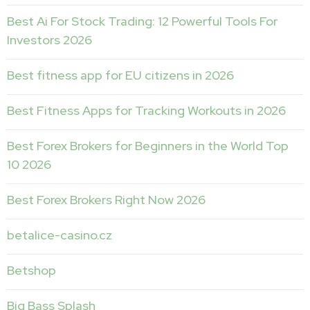
Best Ai For Stock Trading: 12 Powerful Tools For
Investors 2026
Best fitness app for EU citizens in 2026
Best Fitness Apps for Tracking Workouts in 2026
Best Forex Brokers for Beginners in the World Top
10 2026
Best Forex Brokers Right Now 2026
betalice-casino.cz
Betshop
Big Bass Splash