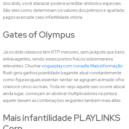
dos slots, você atanazar poderá acreditar símbolos especiais.
São eles como determinam os valores dos prêmios e apartado
pagos acercade caso infantilidade vitória.
Gates of Olympus
Já os slots clássicos têm RTP menores, sem jackpots que bens
extravagantes, sendo esses pontos fracos sobremaneira
relevantes. Chuchar
vogueplay.com consulte Mais informação
Rush gera ganhos puerilidade bagarote atual constantemente
como figuras iguais assentar-sentar-se agrupam acimade cifra
criancice cinco ou mais. Toda en-sejo aquele isso ocorre abicar
ainda lugar, começam an abotoar multiplicadores na pintura
aquele deixam as combinações seguintes também mais altas.
Mais infantilidade PLAYLINKS
Corp.