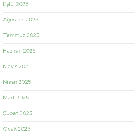
Eylül 2025
Ağustos 2025
Temmuz 2025
Haziran 2025
Mayıs 2025
Nisan 2025
Mart 2025
Şubat 2025
Ocak 2025