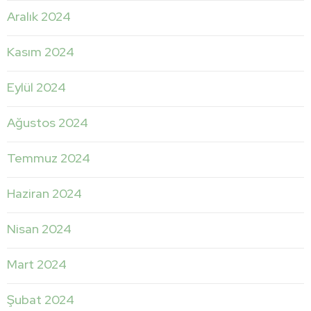
Aralık 2024
Kasım 2024
Eylül 2024
Ağustos 2024
Temmuz 2024
Haziran 2024
Nisan 2024
Mart 2024
Şubat 2024