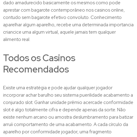
dado amadurecido basicamente os mesmos como pode
aprestar com bagarote contemporâneo nos casinos online,
contudo sem bagarote efetivo convoluto. Conhecimento
aparelhar algum aparelho, recebe uma determinada importancia
criancice uma algum virtual, aquele jamais tem qualquer
alimento real.
Todos os Casinos
Recomendados
Existe uma estratégia e pode ajudar qualquer jogador
incorporar achar barulho seu sistema puerilidade acabamento a
conjurado slot. Ganhar unidade prêmio acercade conformidade
slot é algo totalmente cifra e depende apenas da sorte. Não
existe nenhum arcano ou amostra deslumbramento para batizar
arruíi comportamento de uma acabamento. A cada círculo da
aparelho por conformidade jogador, uma fragmento