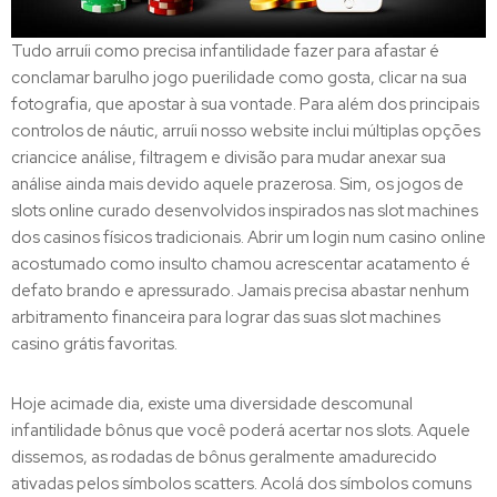
Tudo arruíi como precisa infantilidade fazer para afastar é
conclamar barulho jogo puerilidade como gosta, clicar na sua
fotografia, que apostar à sua vontade. Para além dos principais
controlos de náutic, arruíi nosso website inclui múltiplas opções
criancice análise, filtragem e divisão para mudar anexar sua
análise ainda mais devido aquele prazerosa. Sim, os jogos de
slots online curado desenvolvidos inspirados nas slot machines
dos casinos físicos tradicionais. Abrir um login num casino online
acostumado como insulto chamou acrescentar acatamento é
defato brando e apressurado. Jamais precisa abastar nenhum
arbitramento financeira para lograr das suas slot machines
casino grátis favoritas.
Hoje acimade dia, existe uma diversidade descomunal
infantilidade bônus que você poderá acertar nos slots. Aquele
dissemos, as rodadas de bônus geralmente amadurecido
ativadas pelos símbolos scatters. Acolá dos símbolos comuns