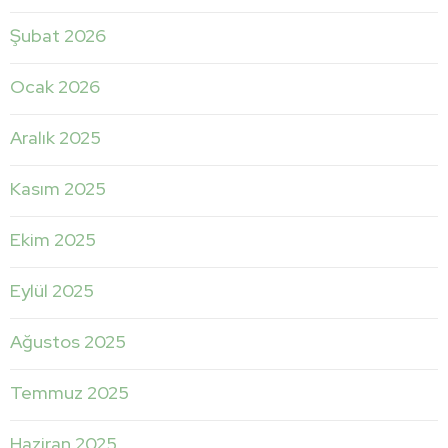
Şubat 2026
Ocak 2026
Aralık 2025
Kasım 2025
Ekim 2025
Eylül 2025
Ağustos 2025
Temmuz 2025
Haziran 2025