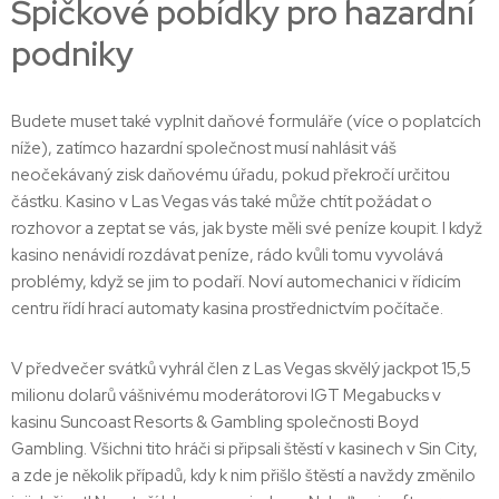
Špičkové pobídky pro hazardní
podniky
Budete muset také vyplnit daňové formuláře (více o poplatcích
níže), zatímco hazardní společnost musí nahlásit váš
neočekávaný zisk daňovému úřadu, pokud překročí určitou
částku. Kasino v Las Vegas vás také může chtít požádat o
rozhovor a zeptat se vás, jak byste měli své peníze koupit. I když
kasino nenávidí rozdávat peníze, rádo kvůli tomu vyvolává
problémy, když se jim to podaří. Noví automechanici v řídicím
centru řídí hrací automaty kasina prostřednictvím počítače.
V předvečer svátků vyhrál člen z Las Vegas skvělý jackpot 15,5
milionu dolarů vášnivému moderátorovi IGT Megabucks v
kasinu Suncoast Resorts & Gambling společnosti Boyd
Gambling. Všichni tito hráči si připsali štěstí v kasinech v Sin City,
a zde je několik případů, kdy k nim přišlo štěstí a navždy změnilo