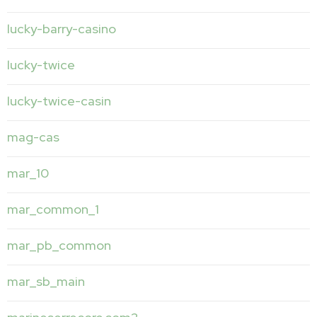
lucky-barry-casino
lucky-twice
lucky-twice-casin
mag-cas
mar_10
mar_common_1
mar_pb_common
mar_sb_main