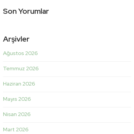
Son Yorumlar
Arşivler
Ağustos 2026
Temmuz 2026
Haziran 2026
Mayıs 2026
Nisan 2026
Mart 2026