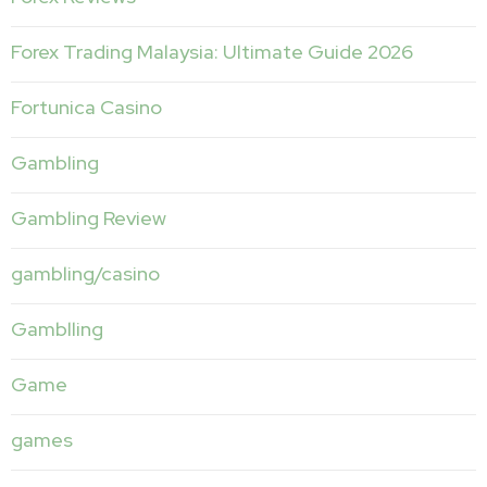
Forex Trading Malaysia: Ultimate Guide 2026
Fortunica Casino
Gambling
Gambling Review
gambling/casino
Gamblling
Game
games