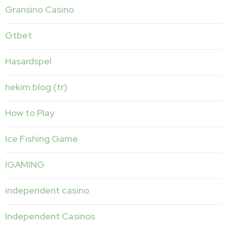
Gransino Casino
Gtbet
Hasardspel
hekim.blog (tr)
How to Play
Ice Fishing Game
IGAMING
independent casino
Independent Casinos