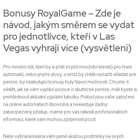
Bonusy RoyalGame – Zde je
návod, jakým směrem se vydat
pro jednotlivce, kteří v Las
Vegas vyhrají více (vysvětlení)
Pro mnoho lidí, kteří by si přáli zvýšit množství kreditů pro hraní
automatů, nebo jinými slovy, s nimiž by chtěli nezačít vkládat své
peníze, by následující bonusy byly hlavní možností. Chcete-li
vědět, jak se vám vyplácí pozice o skutečné peníze, měli byste si
prohlédnout aktuální výplatní tabulku. Pokud jsou vaše zatočení
na online automatech libovolná a neexistuje žádný
zabezpečený přístup, máme pro vás několik profesionálních
informací, které vám mohou zpříjemnit pocit.
Naše vybraná kasina vám jasně ukážou podmínky na svých