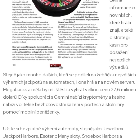
cenné
informace o
novinkách,
které hráči
znají, a také
o strategii
kasin pro
dosažení
nejlepších
výsledků.
Stejně jako mnoho dalších, kteří se podíleli na žebříčku největších
výherních jackpotů na automatech, i ona hrála na novém serveru
Megabucks a měla by mít štěstí a vyhrát velkou cenu 27,6 milionu
dolarů! Díky spolupráci s Gemini nabízí kryptoměny a kasino
nabízí volitelné bezhotovostní sázení v portech a stolní hry
pomocí mobilní peněženky.
Užijte si bezplatné výherní automaty, stejně jako Jewelbox
Jackpot Harbors, Esoteric Many sloty, Shoebox Harbors a