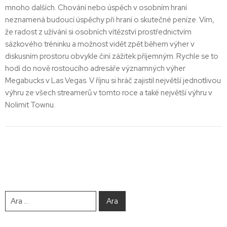
mnoho dalších. Chování nebo úspěch v osobním hraní
neznamená budoucí úspěchy při hraní o skutečné peníze. Vím,
že radost z užívání si osobních vítězství prostřednictvím
sázkového tréninku a možnost vidět zpět během výher v
diskusním prostoru obvykle činí zážitek příjemným. Rychle se to
hodí do nově rostoucího adresáře významných výher
Megabucks v Las Vegas. V říjnu si hráč zajistil největší jednotlivou
výhru ze všech streamerů v tomto roce a také největší výhru v
Nolimit Townu.