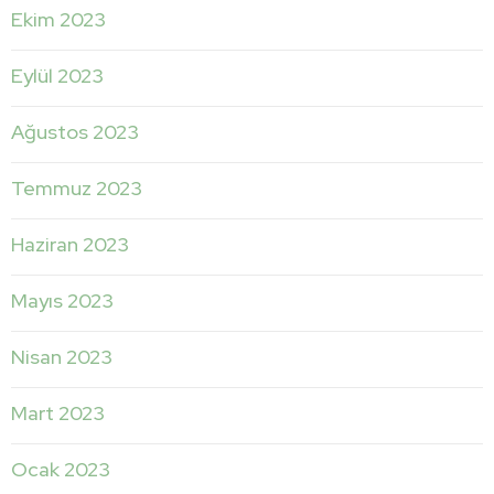
Ekim 2023
Eylül 2023
Ağustos 2023
Temmuz 2023
Haziran 2023
Mayıs 2023
Nisan 2023
Mart 2023
Ocak 2023