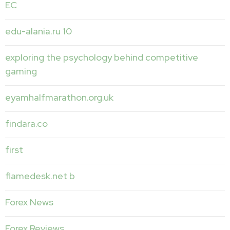
EC
edu-alania.ru 10
exploring the psychology behind competitive
gaming
eyamhalfmarathon.org.uk
findara.co
first
flamedesk.net b
Forex News
Forex Reviews