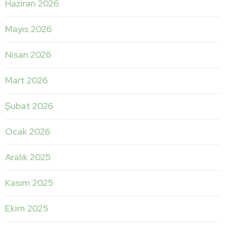
Haziran 2026
Mayıs 2026
Nisan 2026
Mart 2026
Şubat 2026
Ocak 2026
Aralık 2025
Kasım 2025
Ekim 2025