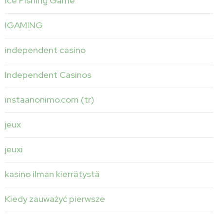
Ice Fishing Game
IGAMING
independent casino
Independent Casinos
instaanonimo.com (tr)
jeux
jeuxi
kasino ilman kierrätystä
Kiedy zauważyć pierwsze