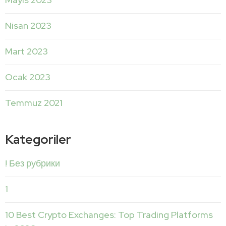
Nisan 2023
Mart 2023
Ocak 2023
Temmuz 2021
Kategoriler
! Без рубрики
1
10 Best Crypto Exchanges: Top Trading Platforms