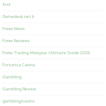
first
flamedesk.net b
Forex News
Forex Reviews
Forex Trading Malaysia: Ultimate Guide 2026
Fortunica Casino
Gambling
Gambling Review
gambling/casino