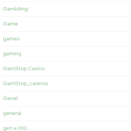
Gamblling
Game
games
gaming
GamStop Casino
GamStop_casinos
Genel
general
get-x-100