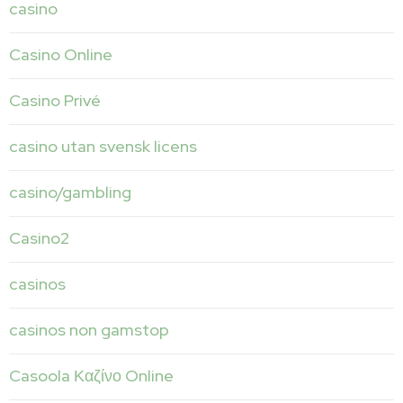
casino
Casino Online
Casino Privé
casino utan svensk licens
casino/gambling
Casino2
casinos
casinos non gamstop
Casoola Καζίνο Online