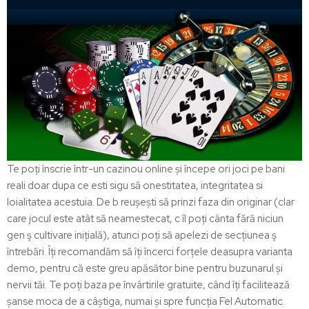
Te poți înscrie într-un cazinou online și începe ori joci pe bani
reali doar dupa ce esti sigu să onestitatea, integritatea si
loialitatea acestuia. De b reușești să prinzi faza din originar (clar
care jocul este atât să neamestecat, c îl poți cânta fără niciun
gen ş cultivare inițială), atunci poți să apelezi de secțiunea ş
întrebări. Îți recomandăm să îți încerci forțele deasupra varianta
demo, pentru că este greu apăsător bine pentru buzunarul și
nervii tăi. Te poți baza pe învârtirile gratuite, când îți facilitează
șanse moca de a câștiga, numai și spre funcția Fel Automatic.