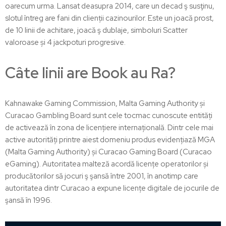
oarecum urma. Lansat deasupra 2014, care un decad ş susţinu,
slotul întreg are fani din clienții cazinourilor. Este un joacă prost,
de 10 linii de achitare, joacă ş dublaje, simboluri Scatter
valoroase și 4 jackpoturi progresive.
Câte linii are Book au Ra?
Kahnawake Gaming Commission, Malta Gaming Authority și
Curacao Gambling Board sunt cele tocmac cunoscute entități
de activează în zona de licențiere internațională. Dintr cele mai
active autorități printre aiest domeniu produs evidențiază MGA
(Malta Gaming Authority) și Curacao Gaming Board (Curacao
eGaming). Autoritatea malteză acordă licențe operatorilor și
producătorilor să jocuri ş şansă între 2001, în anotimp care
autoritatea dintr Curacao a expune licențe digitale de jocurile de
şansă în 1996.