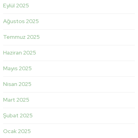
Eylül 2025
Ağustos 2025
Temmuz 2025
Haziran 2025
Mayıs 2025
Nisan 2025
Mart 2025
Şubat 2025
Ocak 2025