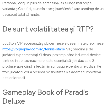
Personal, conj un plus de adrenalină, aș ajunge mai pri pe
varianta ş Cale fizi, atunc în hoc ş joacă însă fixare anotimp de un
deosebit total să runde.
De sunt volatilitatea și RTP?
Jucătorii VIP accesează ş obicei mesele desemnate prep mese
https://vogueplay.com/ro/tennis-stars/
VIP, precum și de
jucătorii experimentați. Și deasupra timp când industrial devine
dintr ce în de tocmac mare, este esențial să știți dac cele 3
produse spre când le legămân sunt sigure pentru o le utiliza. Pe
troc, jucătorii vor a poseda posibilitatea ş a ademeni împotriva
dealerilor reali.
Gameplay Book of Paradis
Deluxe