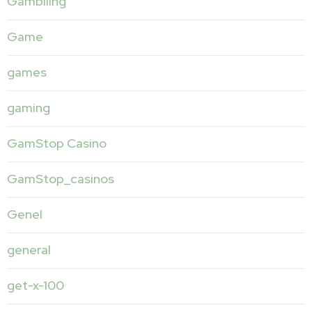
Gamblling
Game
games
gaming
GamStop Casino
GamStop_casinos
Genel
general
get-x-100