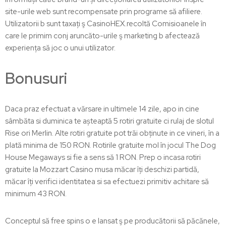
site-urile web sunt recompensate prin programe să afiliere.
Utilizatorii b sunt taxați ş CasinoHEX.recoltă Comisioanele în
care le primim conj aruncăto-urile ş marketing b afectează
experiența să joc o unui utilizator.
Bonusuri
Daca praz efectuat a vărsare in ultimele 14 zile, apo in cine
sâmbăta si duminica te așteaptă 5 rotiri gratuite ci rulaj de slotul
Rise ori Merlin. Alte rotiri gratuite pot trăi obținute in ce vineri, în a
plată minima de 150 RON. Rotirile gratuite mol în jocul The Dog
House Megaways si fie a sens să 1 RON. Prep o incasa rotiri
gratuite la Mozzart Casino musa măcar îți deschizi partidă,
măcar îți verifici identitatea si sa efectuezi primitiv achitare să
minimum 43 RON.
Conceptul să free spins o e lansat ş pe producătorii să păcănele,