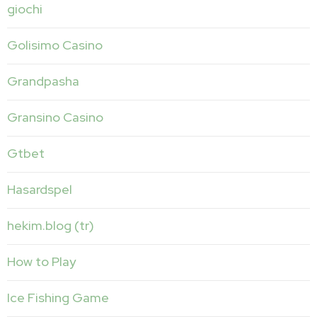
giochi
Golisimo Casino
Grandpasha
Gransino Casino
Gtbet
Hasardspel
hekim.blog (tr)
How to Play
Ice Fishing Game