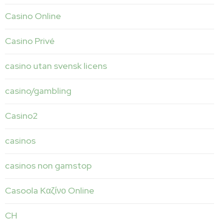
Casino Online
Casino Privé
casino utan svensk licens
casino/gambling
Casino2
casinos
casinos non gamstop
Casoola Καζίνο Online
CH