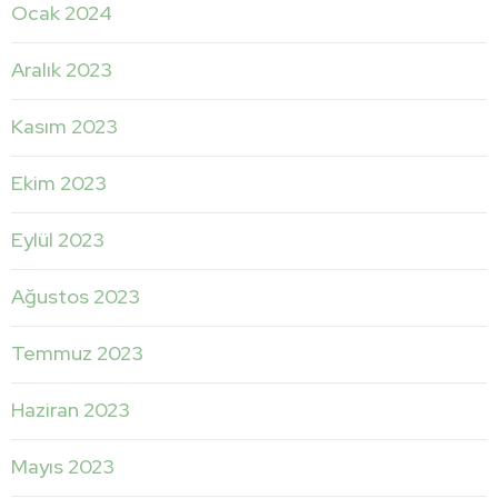
Ocak 2024
Aralık 2023
Kasım 2023
Ekim 2023
Eylül 2023
Ağustos 2023
Temmuz 2023
Haziran 2023
Mayıs 2023