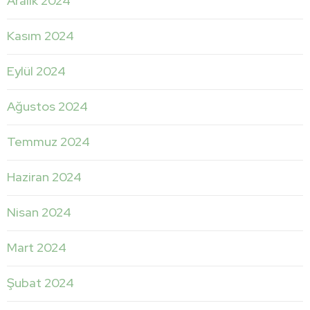
Aralık 2024
Kasım 2024
Eylül 2024
Ağustos 2024
Temmuz 2024
Haziran 2024
Nisan 2024
Mart 2024
Şubat 2024