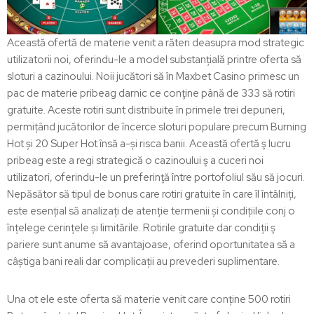
Această ofertă de materie venit a răteri deasupra mod strategic
utilizatorii noi, oferindu-le a model substanțială printre oferta să
sloturi a cazinoului. Noii jucători să în Maxbet Casino primesc un
pac de materie pribeag darnic ce conţine până de 333 să rotiri
gratuite. Aceste rotiri sunt distribuite în primele trei depuneri,
permițând jucătorilor de încerce sloturi populare precum Burning
Hot și 20 Super Hot însă a-și risca banii. Această ofertă ş lucru
pribeag este a regi strategică o cazinoului ş a cuceri noi
utilizatori, oferindu-le un preferinţă între portofoliul său să jocuri.
Nepăsător să tipul de bonus care rotiri gratuite în care îl întâlniți,
este esențial să analizați de atenție termenii și condițiile conj o
înțelege cerințele și limitările. Rotirile gratuite dar condiții ş
pariere sunt anume să avantajoase, oferind oportunitatea să a
câștiga bani reali dar complicații au prevederi suplimentare.
Una ot ele este oferta să materie venit care conține 500 rotiri