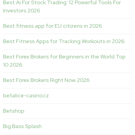
Best Ai For Stock Trading: 12 Powerful Tools For
Investors 2026
Best fitness app for EU citizens in 2026
Best Fitness Apps for Tracking Workouts in 2026
Best Forex Brokers for Beginners in the World Top
10 2026
Best Forex Brokers Right Now 2026
betalice-casino.cz
Betshop
Big Bass Splash