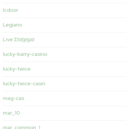
lcdoor
Legiano
Live Στοίχημα
lucky-barry-casino
lucky-twice
lucky-twice-casin
mag-cas
mar_10
mar_common_1