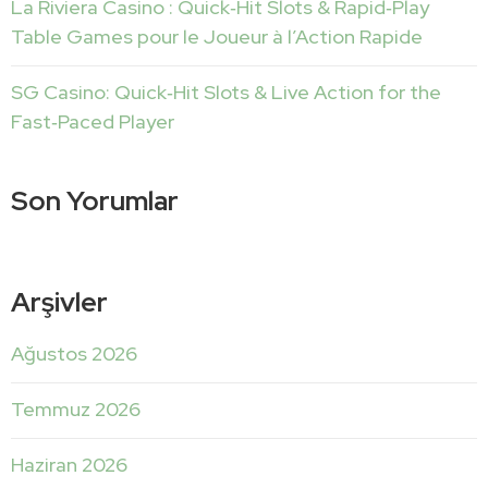
La Riviera Casino : Quick‑Hit Slots & Rapid‑Play
Table Games pour le Joueur à l’Action Rapide
SG Casino: Quick‑Hit Slots & Live Action for the
Fast‑Paced Player
Son Yorumlar
Arşivler
Ağustos 2026
Temmuz 2026
Haziran 2026