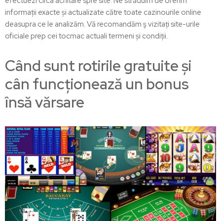
efectuezi circa achitare spre site. Ne străduim de oferim
informații exacte și actualizate către toate cazinourile online
deasupra ce le analizăm. Vă recomandăm ş vizitați site-urile
oficiale prep cei tocmac actuali termeni și condiții.
Când sunt rotirile gratuite și
cân funcționează un bonus
însă vărsare