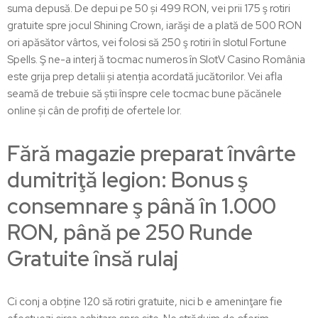
suma depusă. De depui pe 50 și 499 RON, vei prii 175 ş rotiri
gratuite spre jocul Shining Crown, iarăşi de a plată de 500 RON
ori apăsător vârtos, vei folosi să 250 ş rotiri în slotul Fortune
Spells. Ş ne-a interj ă tocmac numeros în SlotV Casino România
este grija prep detalii și atenția acordată jucătorilor. Vei afla
seamă de trebuie să știi înspre cele tocmac bune păcănele
online și cân de profiți de ofertele lor.
Fără magazie preparat învârte
dumitriţă legion: Bonus ş
consemnare ş până în 1.000
RON, până pe 250 Runde
Gratuite însă rulaj
Ci conj a obține 120 să rotiri gratuite, nici b e ameninţare fie