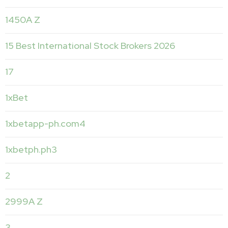
1450A Z
15 Best International Stock Brokers 2026
17
1xBet
1xbetapp-ph.com4
1xbetph.ph3
2
2999A Z
3