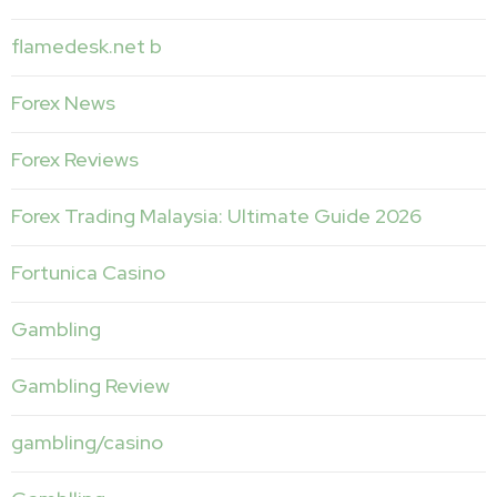
flamedesk.net b
Forex News
Forex Reviews
Forex Trading Malaysia: Ultimate Guide 2026
Fortunica Casino
Gambling
Gambling Review
gambling/casino