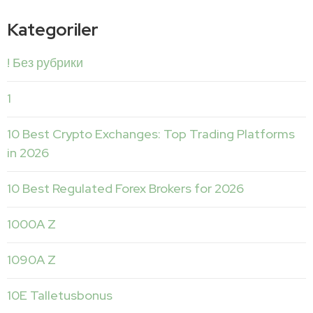
Kategoriler
! Без рубрики
1
10 Best Crypto Exchanges: Top Trading Platforms
in 2026
10 Best Regulated Forex Brokers for 2026
1000A Z
1090A Z
10E Talletusbonus