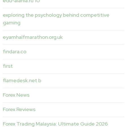
edu-alania.ru 10
exploring the psychology behind competitive
gaming
eyamhalfmarathon.org.uk
findara.co
first
flamedesk.net b
Forex News
Forex Reviews
Forex Trading Malaysia: Ultimate Guide 2026