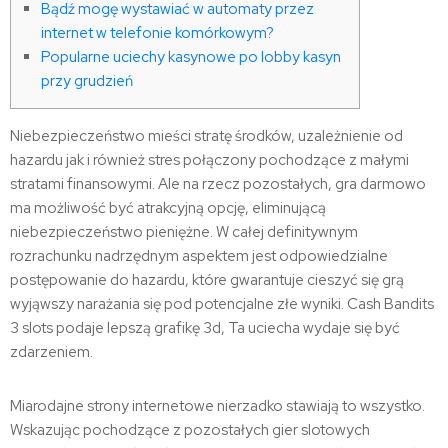
Bądź mogę wystawiać w automaty przez
internet w telefonie komórkowym?
Popularne uciechy kasynowe po lobby kasyn
przy grudzień
Niebezpieczeństwo mieści stratę środków, uzależnienie od
hazardu jak i również stres połączony pochodzące z małymi
stratami finansowymi. Ale na rzecz pozostałych, gra darmowo
ma możliwość być atrakcyjną opcję, eliminującą
niebezpieczeństwo pieniężne. W całej definitywnym
rozrachunku nadrzędnym aspektem jest odpowiedzialne
postępowanie do hazardu, które gwarantuje cieszyć się grą
wyjąwszy narażania się pod potencjalne złe wyniki.
Cash Bandits
3 slots podaje lepszą grafikę 3d, Ta uciecha wydaje się być
zdarzeniem.
Miarodajne strony internetowe nierzadko stawiają to wszystko.
Wskazując pochodzące z pozostałych gier slotowych