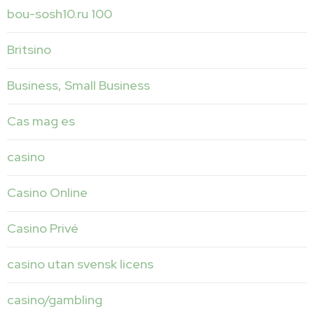
bou-sosh10.ru 100
Britsino
Business, Small Business
Cas mag es
casino
Casino Online
Casino Privé
casino utan svensk licens
casino/gambling