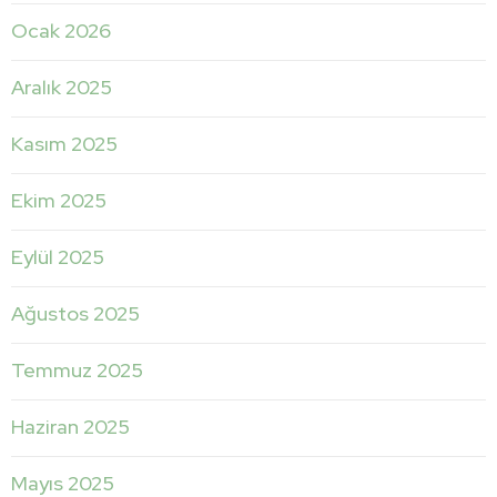
Ocak 2026
Aralık 2025
Kasım 2025
Ekim 2025
Eylül 2025
Ağustos 2025
Temmuz 2025
Haziran 2025
Mayıs 2025