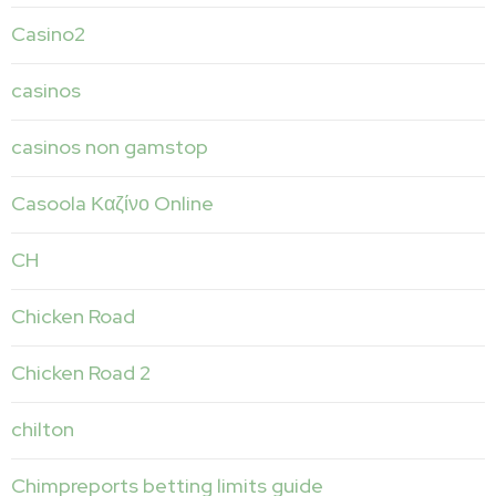
Casino2
casinos
casinos non gamstop
Casoola Καζίνο Online
CH
Chicken Road
Chicken Road 2
chilton
Chimpreports betting limits guide