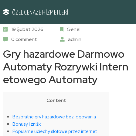
ÖZEL CENAZE HİZMETLERİ
19 Şubat 2026
Genel
0 comment
admin
Gry hazardowe Darmowo
Automaty Rozrywki Intern
etowego Automaty
Content
Bezpłatne gry hazardowe bez logowania
Bonusy i zniżki
Popularne uciechy slotowe przez internet