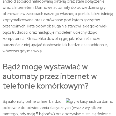
android spośród naładowaną baterią oraz stałe połączenie
wraz z Internetem. Darmowe automaty do odwiedzenia gry
oferowane w zasobach naszego własnego portalu także istnieją
zoptymalizowane oraz dorównane pod kątem sprzętów
przenośnych. Katalogów obsługa nie stanowi jakiegokolwiek
bądź trudności oraz następuje modelem uciechy dzięki
komputerach. Gracz klika dowolną grę jak i również może
baczności z niej upajać dosłownie tak bardzo czasochłonnie,
wówczas gdy ma wolę.
Bądź mogę wystawiać w
automaty przez internet w
telefonie komórkowym?
Są automaty online online, bardzo
pokrewne do odwiedzenia klasycznych (wraz z wyjątkiem
tamtego, hdy mają 5 bębnów) oraz oczywiście istnieją świetne