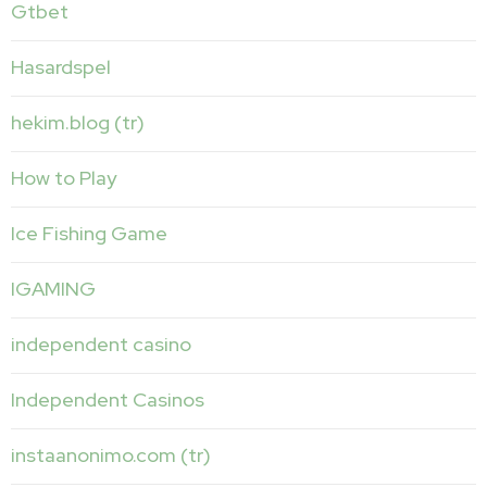
Gtbet
Hasardspel
hekim.blog (tr)
How to Play
Ice Fishing Game
IGAMING
independent casino
Independent Casinos
instaanonimo.com (tr)