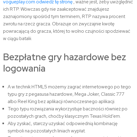
vogueplay.com odwiedź tę stronę
, ważne jest, żeby uwzględnić
ich RTP. Wówczas gdy nie zaakceptować znajdujesz
zaznajomiony spośród tym terminem, RTP nazywa procent
zwrotu na rzecz gracza. Obrazuje on zwyczajnie kwotę
powracającą do gracza, której to wolno czujności spodziewać
w ciągu batalii.
Bezpłatne gry hazardowe bez
logowania
A w technik HTML5 możemy zagrać internetowego po tego
typu gry z pegasusa hazardowe, Mega Joker, Classic 777
albo Reel King bez aplikacji równoczesnego aplikacji.
Tego typu rozwiązania wykorzystuje baczności również po
pozostałych grach, choćby klasycznym Texas Hold’em.
Aby zyskać, starczy uzyskać odpowiednią kombinację
symboli na pozostałych liniach wypłat.