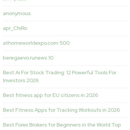
anonymous
apr_ChiRo
athomeworldexpo.com 500
beregaevo.runews 10
Best Ai For Stock Trading: 12 Powerful Tools For
Investors 2026
Best fitness app for EU citizens in 2026
Best Fitness Apps for Tracking Workouts in 2026
Best Forex Brokers for Beginners in the World Top