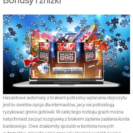
Bonusy i zniżki
Hazardowe automaty z brakiem potrzeby wpłacania depozytu
jest to świetna opcja dla internautów, jacy nie potrzebują
ryzykować grono gotówki. W całej tego rodzaju grach można
natychmiast zacząć rozgrywkę z brakiem żądania zasilania konta
bankowego. Owe znakomity sposób w kontrola nowych