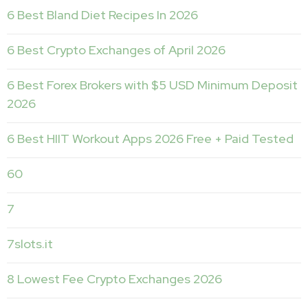
6 Best Bland Diet Recipes In 2026
6 Best Crypto Exchanges of April 2026
6 Best Forex Brokers with $5 USD Minimum Deposit ️
2026
6 Best HIIT Workout Apps 2026 Free + Paid Tested
60
7
7slots.it
8 Lowest Fee Crypto Exchanges 2026