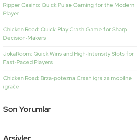
Ripper Casino: Quick Pulse Gaming for the Modern
Player
Chicken Road: Quick‑Play Crash Game for Sharp
Decision‑Makers
JokaRoom: Quick Wins and High‑Intensity Slots for
Fast‑Paced Players
Chicken Road: Brza‑potezna Crash igra za mobilne
igrače
Son Yorumlar
Arşivler