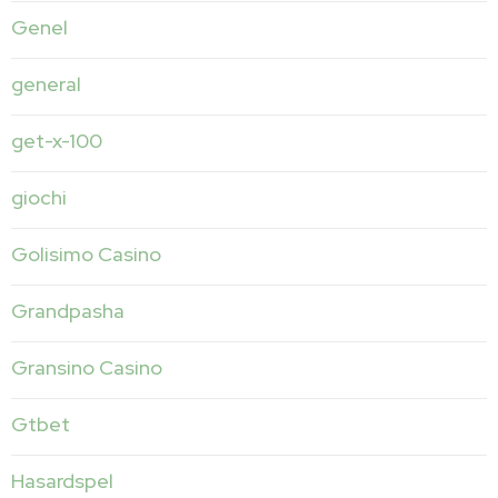
Genel
general
get-x-100
giochi
Golisimo Casino
Grandpasha
Gransino Casino
Gtbet
Hasardspel