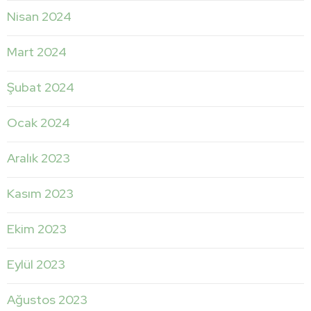
Nisan 2024
Mart 2024
Şubat 2024
Ocak 2024
Aralık 2023
Kasım 2023
Ekim 2023
Eylül 2023
Ağustos 2023