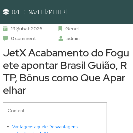
ÖZEL CENAZE HİZMETLERİ
19 Şubat 2026
Genel
0 comment
admin
JetX Acabamento do Fogu
ete apontar Brasil Guião, R
TP, Bônus como Que Apar
elhar
Content
Vantagens aquele Desvantagens