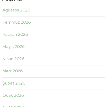
Ağustos 2026
Temmuz 2026
Haziran 2026
Mayıs 2026
Nisan 2026
Mart 2026
Şubat 2026
Ocak 2026