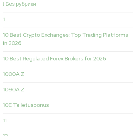
! Без рубрики
1
10 Best Crypto Exchanges: Top Trading Platforms
in 2026
10 Best Regulated Forex Brokers for 2026
1000A Z
1090A Z
10E Talletusbonus
11
12