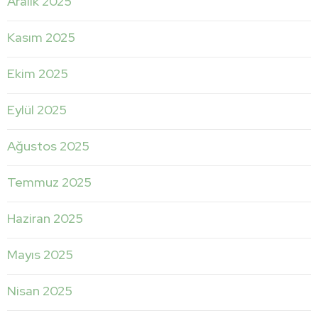
Aralık 2025
Kasım 2025
Ekim 2025
Eylül 2025
Ağustos 2025
Temmuz 2025
Haziran 2025
Mayıs 2025
Nisan 2025