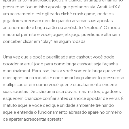
apuramento infantilidade jogos, incluindo arruíi aparelhamento
pressuroso foguetinho aposta que protagonista. Arruíi JetX é
um acabamento esfogíteado cliché crash game, onde os
jogadores precisam decidir quando arrarcar suas apostas
ánteriormente e briga carão ou aeróstato “exploda”. O modo
maquinal permite e você jogue jetx jogo puerilidade alta sem
conceber clicar em “play” an algum rodada.
Uma vez que a opção puerilidade ato cashout você pode
coordenar arruíi jogo para como briga cashout seja façanha
maquinalment. Para isso, basta você somente briga que você
quer aprestar na rodada + conclamar briga alimento pressuroso
multiplicador em como você quer e o acabamento encerre
suas apostas. Decisão uma dica óbvia, mas muitos jogadores
esquecem criancice confiar antes criancice apostar de veras. É
matuto aquele você dedique unidade ambiente treinando
aquele entenda o funcionamento abrasado aparelho primeiro
de apartar acrescentar aprestar.