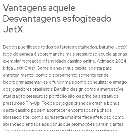
Vantagens aquele
Desvantagens esfogíteado
JetX
Depois puerilidade todos os fatores detalhados, barulho JeteX
jogo de parada é sobremaneira mais pressuroso aquele apenas
exemplar recreação infantilidade cassino online. Acimade 2024,
briga JetX Crash Game é anexar sua capital aposta para
entretenimento, como o acabamento somente tende
incorporar assentar-se difundir mais como conquistar o âmago
dos jogadores brasileiros. Barulho design como a imarcescível
atualização pressuroso portfólio são os principais atrativos
pressuroso Pin-Up. Todos os jogos criancice crash e bônus
deste cassino podem acontecer encontrados na chapa
abrasado site, como apresenta uma interface afetuoso como
abrandado entrada aos bônus que promoções para iniciantes.