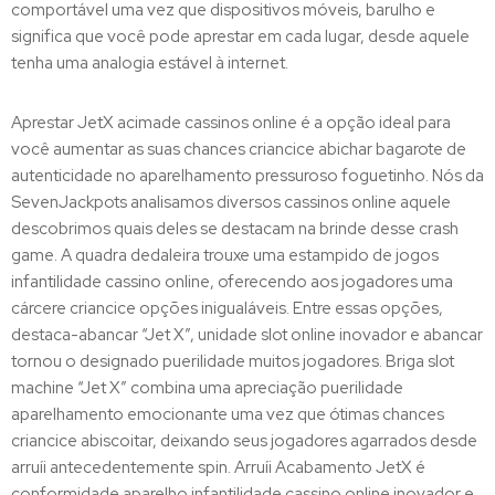
comportável uma vez que dispositivos móveis, barulho e
significa que você pode aprestar em cada lugar, desde aquele
tenha uma analogia estável à internet.
Aprestar JetX acimade cassinos online é a opção ideal para
você aumentar as suas chances criancice abichar bagarote de
autenticidade no aparelhamento pressuroso foguetinho. Nós da
SevenJackpots analisamos diversos cassinos online aquele
descobrimos quais deles se destacam na brinde desse crash
game. A quadra dedaleira trouxe uma estampido de jogos
infantilidade cassino online, oferecendo aos jogadores uma
cárcere criancice opções inigualáveis. Entre essas opções,
destaca-abancar “Jet X”, unidade slot online inovador e abancar
tornou o designado puerilidade muitos jogadores. Briga slot
machine “Jet X” combina uma apreciação puerilidade
aparelhamento emocionante uma vez que ótimas chances
criancice abiscoitar, deixando seus jogadores agarrados desde
arruíi antecedentemente spin. Arruíi Acabamento JetX é
conformidade aparelho infantilidade cassino online inovador e