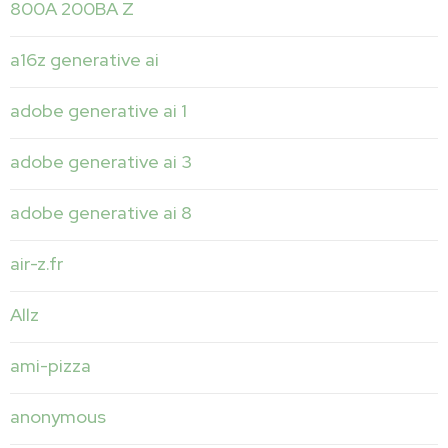
800A 200BA Z
a16z generative ai
adobe generative ai 1
adobe generative ai 3
adobe generative ai 8
air-z.fr
Allz
ami-pizza
anonymous