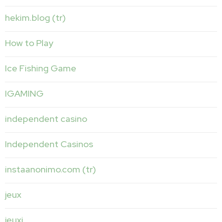
hekim.blog (tr)
How to Play
Ice Fishing Game
IGAMING
independent casino
Independent Casinos
instaanonimo.com (tr)
jeux
jeuxi