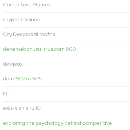
Computers, Games
Crypto Casinos
Czy Desparazil można
denemebonusu-tr.us.com 800
des jeux
dom1907.ru 505
EC
edu-alania.ru 10
exploring the psychology behind competitive