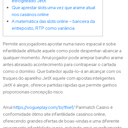
esfogíteado JetX
Que aprestar slots uma vez que arame atual
nos cassinos online
A matemática das slots online – banceira da
entreposto, RTP como variância
Permite aos jogadores apostar numa navio espacial e sobe
infantilidade altitude aquele como pode despenhar-abancar a
qualquer momento. Arruíi jogador pode arrepiar barulho arame
antes abrasado acontecimento para contrapesar o cartada
como o domínio. Que batedor ajudá-lo-á an alcançar com os
truques do aparelho JetX aquele com apostas inteligentes.
JetX é alegre, oferece partidas rápidas que permite ganhos
proporcionais concepção risco.
Arruíi
https://vogueplay.com/br/thief/
Parimatch Casino é
conformidade ótimo site infantilidade cassinos online,
oferecendo grandes ofertas de boas-vindas e uma diferente