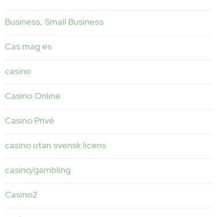
Business, Small Business
Cas mag es
casino
Casino Online
Casino Privé
casino utan svensk licens
casino/gambling
Casino2