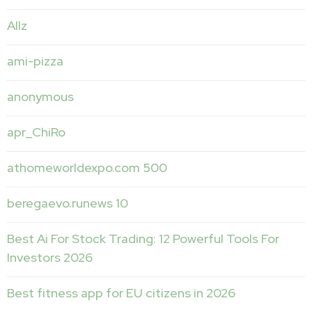
Allz
ami-pizza
anonymous
apr_ChiRo
athomeworldexpo.com 500
beregaevo.runews 10
Best Ai For Stock Trading: 12 Powerful Tools For
Investors 2026
Best fitness app for EU citizens in 2026