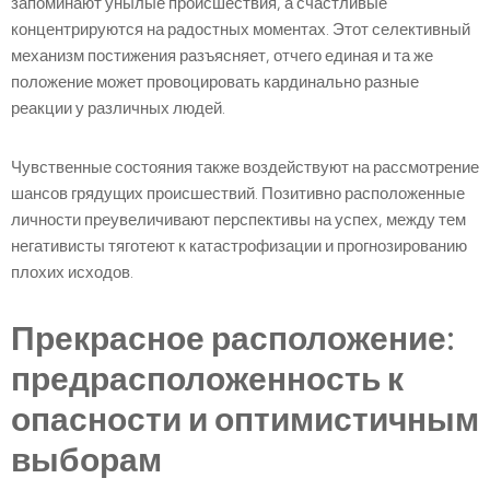
запоминают унылые происшествия, а счастливые
концентрируются на радостных моментах. Этот селективный
механизм постижения разъясняет, отчего единая и та же
положение может провоцировать кардинально разные
реакции у различных людей.
Чувственные состояния также воздействуют на рассмотрение
шансов грядущих происшествий. Позитивно расположенные
личности преувеличивают перспективы на успех, между тем
негативисты тяготеют к катастрофизации и прогнозированию
плохих исходов.
Прекрасное расположение:
предрасположенность к
опасности и оптимистичным
выборам