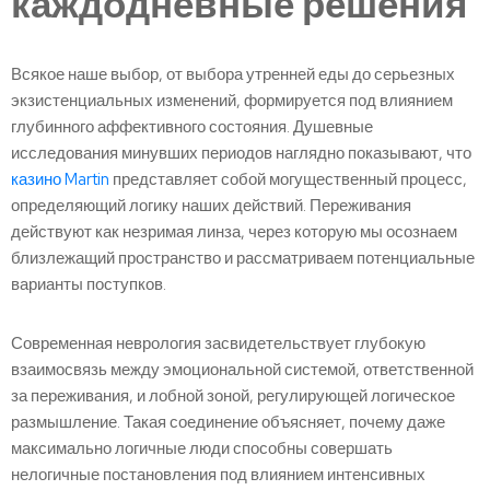
каждодневные решения
Всякое наше выбор, от выбора утренней еды до серьезных
экзистенциальных изменений, формируется под влиянием
глубинного аффективного состояния. Душевные
исследования минувших периодов наглядно показывают, что
казино Martin
представляет собой могущественный процесс,
определяющий логику наших действий. Переживания
действуют как незримая линза, через которую мы осознаем
близлежащий пространство и рассматриваем потенциальные
варианты поступков.
Современная неврология засвидетельствует глубокую
взаимосвязь между эмоциональной системой, ответственной
за переживания, и лобной зоной, регулирующей логическое
размышление. Такая соединение объясняет, почему даже
максимально логичные люди способны совершать
нелогичные постановления под влиянием интенсивных