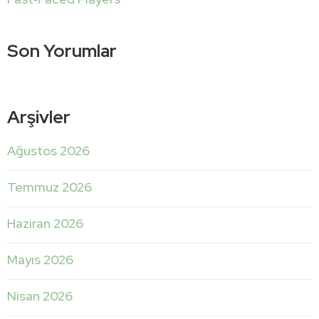
Son Yorumlar
Arşivler
Ağustos 2026
Temmuz 2026
Haziran 2026
Mayıs 2026
Nisan 2026