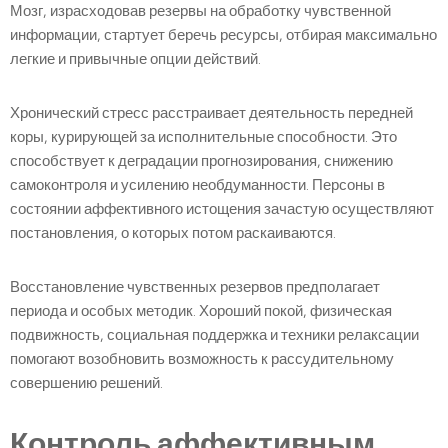
Мозг, израсходовав резервы на обработку чувственной
информации, стартует беречь ресурсы, отбирая максимально
легкие и привычные опции действий.
Хронический стресс расстраивает деятельность передней
коры, курирующей за исполнительные способности. Это
способствует к деградации прогнозирования, снижению
самоконтроля и усилению необдуманности. Персоны в
состоянии аффективного истощения зачастую осуществляют
постановления, о которых потом раскаиваются.
Восстановление чувственных резервов предполагает
периода и особых методик. Хороший покой, физическая
подвижность, социальная поддержка и техники релаксации
помогают возобновить возможность к рассудительному
совершению решений.
Контроль аффективным