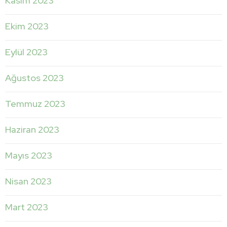
Kasım 2023
Ekim 2023
Eylül 2023
Ağustos 2023
Temmuz 2023
Haziran 2023
Mayıs 2023
Nisan 2023
Mart 2023