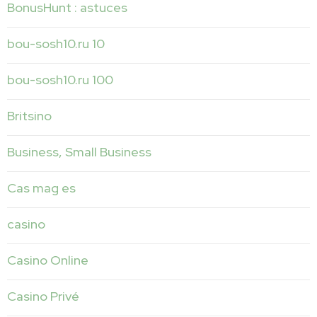
BonusHunt : astuces
bou-sosh10.ru 10
bou-sosh10.ru 100
Britsino
Business, Small Business
Cas mag es
casino
Casino Online
Casino Privé