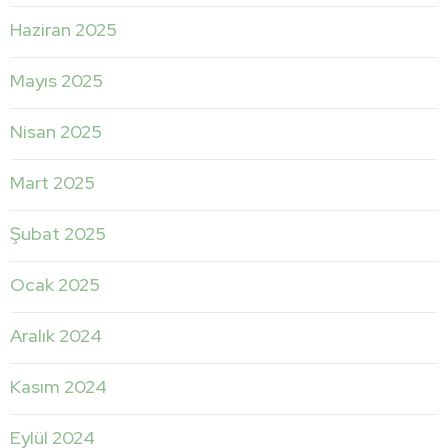
Haziran 2025
Mayıs 2025
Nisan 2025
Mart 2025
Şubat 2025
Ocak 2025
Aralık 2024
Kasım 2024
Eylül 2024