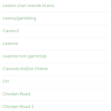
casino utan svensk licens
casino/gambling
Casino2
casinos
casinos non gamstop
Casoola Καζίνο Online
CH
Chicken Road
Chicken Road 2