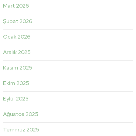
Mart 2026
Şubat 2026
Ocak 2026
Aralık 2025
Kasım 2025
Ekim 2025
Eylül 2025
Ağustos 2025
Temmuz 2025