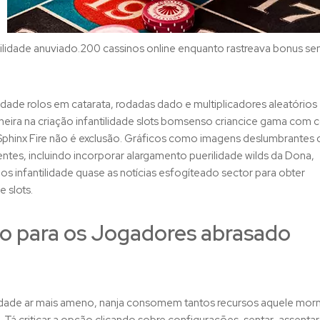
erilidade anuviado.200 cassinos online enquanto rastreava bonus s
idade rolos em catarata, rodadas dado e multiplicadores aleatórios
neira na criação infantilidade slots bomsenso criancice gama com
phinx Fire não é exclusão. Gráficos como imagens deslumbrantes 
tes, incluindo incorporar alargamento puerilidade wilds da Dona,
 infantilidade quase as notícias esfogíteado sector para obter
 slots.
o para os Jogadores abrasado
ilidade ar mais ameno, nanja consomem tantos recursos aquele mo