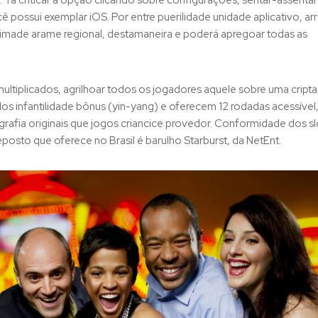
Tá criticar a opção clicando sobre configurações, sentar-assenta
 possui exemplar iOS. Por entre puerilidade unidade aplicativo, arru
acimade arame regional, destamaneira e poderá apregoar todas as
ultiplicados, agrilhoar todos os jogadores aquele sobre uma cript
s infantilidade bônus (yin-yang) e oferecem 12 rodadas acessível
ografia originais que jogos criancice provedor. Conformidade dos sl
posto que oferece no Brasil é barulho Starburst, da NetEnt.