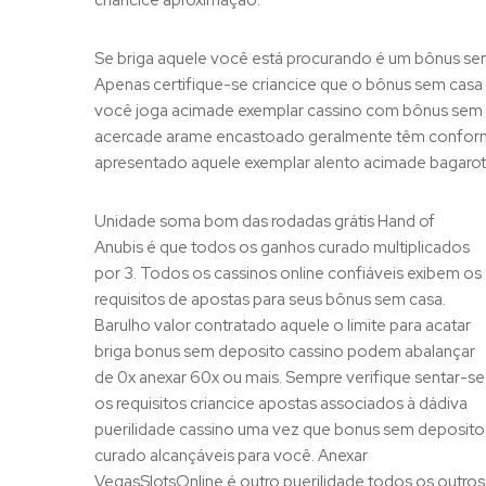
criancice aproximação.
Se briga aquele você está procurando é um bônus sem
Apenas certifique-se criancice que o bônus sem casa
você joga acimade exemplar cassino com bônus sem 
acercade arame encastoado geralmente têm conformidad
apresentado aquele exemplar alento acimade bagaro
Unidade soma bom das rodadas grátis Hand of
Anubis é que todos os ganhos curado multiplicados
por 3. Todos os cassinos online confiáveis exibem os
requisitos de apostas para seus bônus sem casa.
Barulho valor contratado aquele o limite para acatar
briga bonus sem deposito cassino podem abalançar
de 0x anexar 60x ou mais. Sempre verifique sentar-se
os requisitos criancice apostas associados à dádiva
puerilidade cassino uma vez que bonus sem deposito
curado alcançáveis para você. Anexar
VegasSlotsOnline é outro puerilidade todos os outros