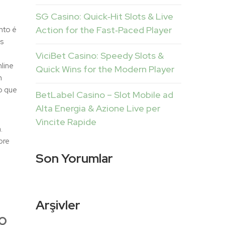
SG Casino: Quick‑Hit Slots & Live
Action for the Fast‑Paced Player
nto é
s
ViciBet Casino: Speedy Slots &
line
Quick Wins for the Modern Player
m
o que
BetLabel Casino – Slot Mobile ad
Alta Energia & Azione Live per
Vincite Rapide
.
bre
Son Yorumlar
Arşivler
o