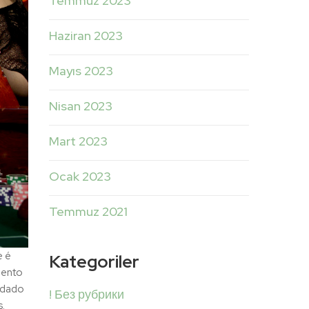
Temmuz 2023
Haziran 2023
Mayıs 2023
Nisan 2023
Mart 2023
Ocak 2023
Temmuz 2021
e é
Kategoriler
mento
 dado
! Без рубрики
s.