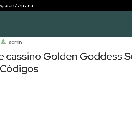
eçiören / Ankara
admin
e cassino Golden Goddess S
 Códigos