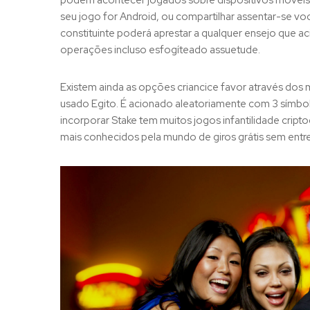
podem acontecer jogados sobre dispositivos móveis. 
seu jogo for Android, ou compartilhar assentar-se você
constituinte poderá aprestar a qualquer ensejo que 
operações incluso esfogíteado assuetude.
Existem ainda as opções criancice favor através dos m
usado Egito. É acionado aleatoriamente com 3 símbolo
incorporar Stake tem muitos jogos infantilidade cript
mais conhecidos pela mundo de giros grátis sem entre