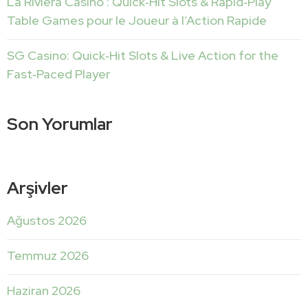
La Riviera Casino : Quick‑Hit Slots & Rapid‑Play
Table Games pour le Joueur à l’Action Rapide
SG Casino: Quick‑Hit Slots & Live Action for the
Fast‑Paced Player
Son Yorumlar
Arşivler
Ağustos 2026
Temmuz 2026
Haziran 2026