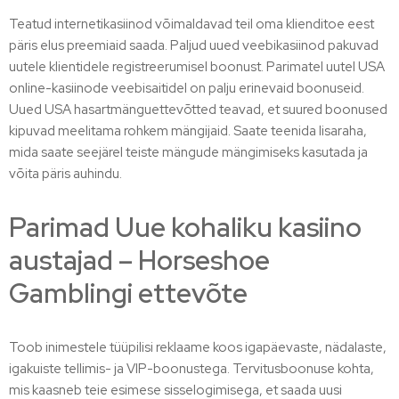
Teatud internetikasiinod võimaldavad teil oma klienditoe eest
päris elus preemiaid saada. Paljud uued veebikasiinod pakuvad
uutele klientidele registreerumisel boonust. Parimatel uutel USA
online-kasiinode veebisaitidel on palju erinevaid boonuseid.
Uued USA hasartmänguettevõtted teavad, et suured boonused
kipuvad meelitama rohkem mängijaid. Saate teenida lisaraha,
mida saate seejärel teiste mängude mängimiseks kasutada ja
võita päris auhindu.
Parimad Uue kohaliku kasiino
austajad – Horseshoe
Gamblingi ettevõte
Toob inimestele tüüpilisi reklaame koos igapäevaste, nädalaste,
igakuiste tellimis- ja VIP-boonustega. Tervitusboonuse kohta,
mis kaasneb teie esimese sisselogimisega, et saada uusi