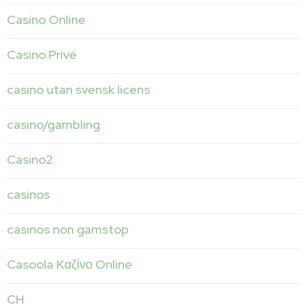
Casino Online
Casino Privé
casino utan svensk licens
casino/gambling
Casino2
casinos
casinos non gamstop
Casoola Καζίνο Online
CH