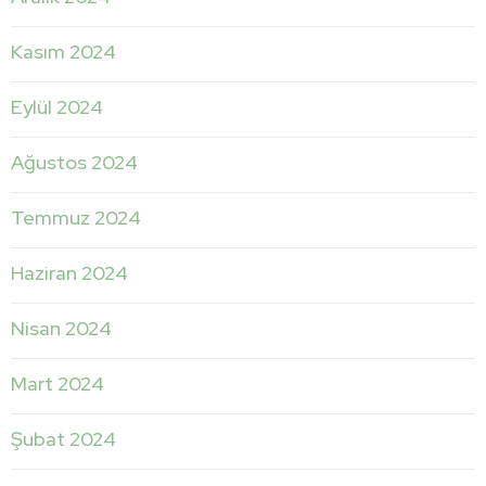
Kasım 2024
Eylül 2024
Ağustos 2024
Temmuz 2024
Haziran 2024
Nisan 2024
Mart 2024
Şubat 2024