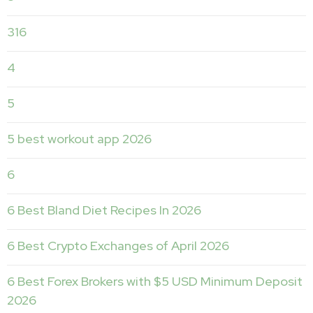
316
4
5
5 best workout app 2026
6
6 Best Bland Diet Recipes In 2026
6 Best Crypto Exchanges of April 2026
6 Best Forex Brokers with $5 USD Minimum Deposit ️
2026