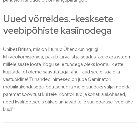
panustamisnõudeid või mängupiiranguid.
Uued võrreldes.-kesksete
veebipõhiste kasiinodega
Unibet British, mis on liitunud Ühendkuningriigi
kihlveokomisjoniga, pakub turvalist ja seaduslikku ökosüsteemi,
millele saate loota. Kogu selle tundega oleks loomulik ette
kujutada, et oleme saavutatuga rahul, kuid see ei saa olla
vastupidine! Tuhanded inimesed on juba Gaminatori
mobiilirakendusega lõbutsenud ja me ei suudaks välja mõelda
paremat soovitust kui teie. Kontrollitud ja kohati ajakohased,
need kvaliteetsed slotikad annavad teile suurepärase "veel ühe
kuuli"!