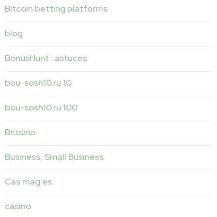
Bitcoin betting platforms
blog
BonusHunt : astuces
bou-sosh10.ru 10
bou-sosh10.ru 100
Britsino
Business, Small Business
Cas mag es
casino