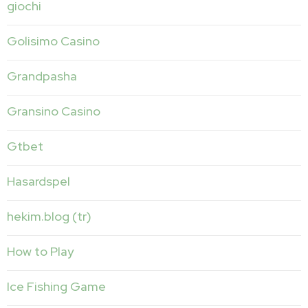
giochi
Golisimo Casino
Grandpasha
Gransino Casino
Gtbet
Hasardspel
hekim.blog (tr)
How to Play
Ice Fishing Game