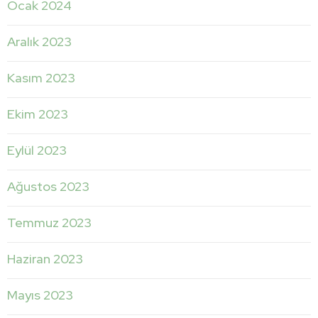
Ocak 2024
Aralık 2023
Kasım 2023
Ekim 2023
Eylül 2023
Ağustos 2023
Temmuz 2023
Haziran 2023
Mayıs 2023