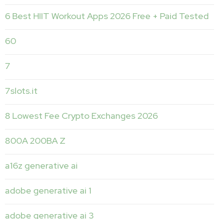
6 Best HIIT Workout Apps 2026 Free + Paid Tested
60
7
7slots.it
8 Lowest Fee Crypto Exchanges 2026
800A 200BA Z
a16z generative ai
adobe generative ai 1
adobe generative ai 3