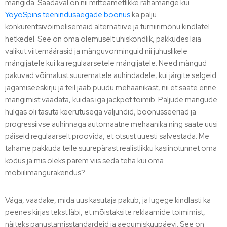
mängida. Saadaval on nii mitteametlikke rahamänge kui
YoyoSpins teenindusaegade boonus
ka palju
konkurentsivõimelisemaid alternatiive ja turniirimõnu kindlatel
hetkedel. See on oma olemuselt ühiskondlik, pakkudes laia
valikut viitemäärasid ja mänguvorminguid nii juhuslikele
mängijatele kui ka regulaarsetele mängijatele. Need mängud
pakuvad võimalust suurematele auhindadele, kui järgite selgeid
jagamiseeskirju ja teil jääb puudu mehaanikast, nii et saate enne
mängimist vaadata, kuidas iga jackpot toimib. Paljude mängude
hulgas oli tasuta keerutusega väljundid, boonusseeriad ja
progressiivse auhinnaga automaatne mehaanika ning saate uusi
päiseid regulaarselt proovida, et otsust uuesti salvestada. Me
tahame pakkuda teile suurepärast realistlikku kasiinotunnet oma
kodus ja mis oleks parem viis seda teha kui oma
mobiilimängurakendus?
Väga, vaadake, mida uus kasutaja pakub, ja lugege kindlasti ka
peenes kirjas tekst läbi, et mõistaksite reklaamide toimimist,
näiteks panustamisstandardeid ja aegumiskuupäevi. See on