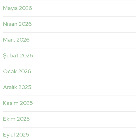
Mayıs 2026
Nisan 2026
Mart 2026
Şubat 2026
Ocak 2026
Aralık 2025
Kasım 2025
Ekim 2025
Eylül 2025