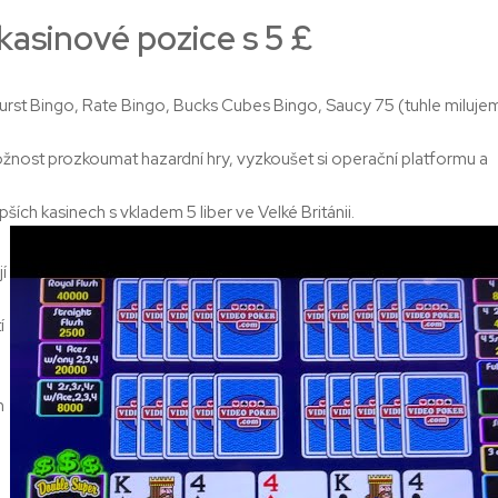
 kasinové pozice s 5 £
Burst Bingo, Rate Bingo, Bucks Cubes Bingo, Saucy 75 (tuhle milujem
žnost prozkoumat hazardní hry, vyzkoušet si operační platformu a
epších kasinech s vkladem 5 liber ve Velké Británii.
í
í
h