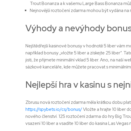
Trout Bonanza a k vašemu Large Bass Bonanza může
Nejnovější roztočení zdarma mohou být vydána na mil
Výhody a nevýhody bonusů 
Nejštědřejší kasinové bonusy v hodnotě 5 liber vám m
například bonusy „vložte 5 liber a získejte 25 liber“. T
jisti, že přijmete minimální vklad 5 liber. Ano, na naší
sázkové kanceláře, kde můžete pracovat s minimálními 
Nejlepší hra v kasinu s nej
Zbrusu nová roztočení zdarma měla krátkou dobu platn
https://spybets.io/cs/bonus/
Vložte a hrajte 10 liber 
nového členství. 125 roztočení zdarma do hry Big Tro
vsazení 10 liber a vsadíte 10 liber do kasina Las Vegas 