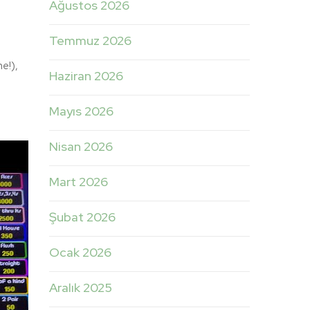
Ağustos 2026
Temmuz 2026
e!),
Haziran 2026
Mayıs 2026
Nisan 2026
Mart 2026
Şubat 2026
Ocak 2026
Aralık 2025