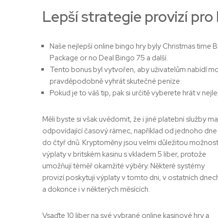
Lepší strategie provizí pro
Naše nejlepší online bingo hry byly Christmas time 
Package or no Deal Bingo 75 a další.
Tento bonus byl vytvořen, aby uživatelům nabídl mo
pravděpodobně vyhrát skutečné peníze.
Pokud je to váš tip, pak si určitě vyberete hrát v nejl
Měli byste si však uvědomit, že i jiné platební služby maj
odpovídající časový rámec, například od jednoho dne
do čtyř dnů. Kryptoměny jsou velmi důležitou možnost
výplaty v britském kasinu s vkladem 5 liber, protože
umožňují téměř okamžité výběry. Některé systémy
provizí poskytují výplaty v tomto dni, v ostatních dnec
a dokonce i v některých měsících.
Vsaďte 10 liber na své vybrané online kasinové hry a