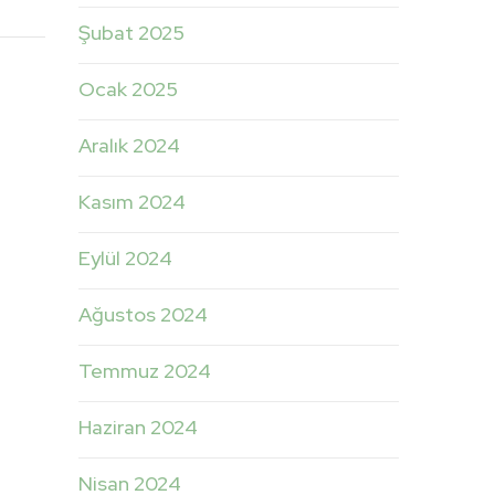
Şubat 2025
Ocak 2025
Aralık 2024
Kasım 2024
Eylül 2024
Ağustos 2024
Temmuz 2024
Haziran 2024
Nisan 2024