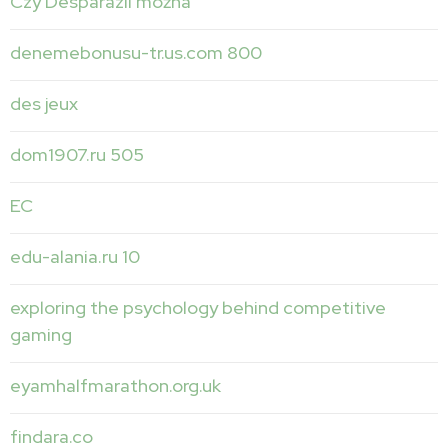
Czy Desparazil można
denemebonusu-tr.us.com 800
des jeux
dom1907.ru 505
EC
edu-alania.ru 10
exploring the psychology behind competitive
gaming
eyamhalfmarathon.org.uk
findara.co