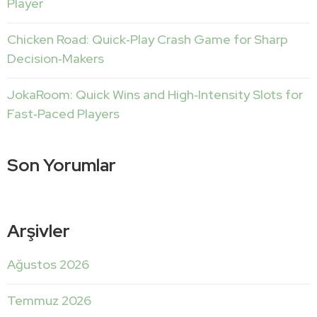
Player
Chicken Road: Quick‑Play Crash Game for Sharp
Decision‑Makers
JokaRoom: Quick Wins and High‑Intensity Slots for
Fast‑Paced Players
Son Yorumlar
Arşivler
Ağustos 2026
Temmuz 2026