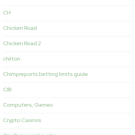
CH
Chicken Road
Chicken Road 2
chilton
Chimpreports betting limits guide
CIB
Computers, Games
Crypto Casinos