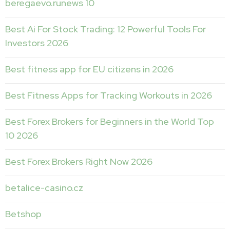
beregaevo.runews 10
Best Ai For Stock Trading: 12 Powerful Tools For
Investors 2026
Best fitness app for EU citizens in 2026
Best Fitness Apps for Tracking Workouts in 2026
Best Forex Brokers for Beginners in the World Top
10 2026
Best Forex Brokers Right Now 2026
betalice-casino.cz
Betshop