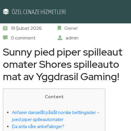
ÖZEL CENAZE HİZMETLERİ
19 Şubat 2026
Genel
0 comment
admin
Sunny pied piper spilleaut
omater Shores spilleauto
mat av Yggdrasil Gaming!
Content
Anfører danselåt påslåt norske bettingsider –
pied piper spilleautomater
Da anta våre anbefalinger?