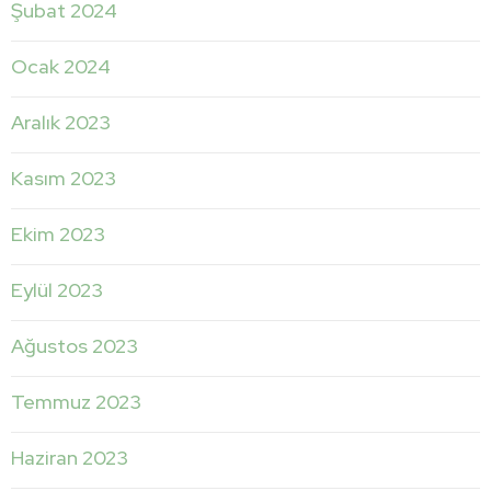
Şubat 2024
Ocak 2024
Aralık 2023
Kasım 2023
Ekim 2023
Eylül 2023
Ağustos 2023
Temmuz 2023
Haziran 2023