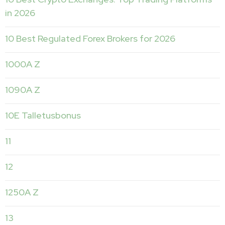
in 2026
10 Best Regulated Forex Brokers for 2026
1000A Z
1090A Z
10E Talletusbonus
11
12
1250A Z
13