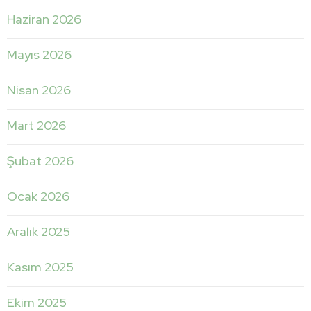
Haziran 2026
Mayıs 2026
Nisan 2026
Mart 2026
Şubat 2026
Ocak 2026
Aralık 2025
Kasım 2025
Ekim 2025