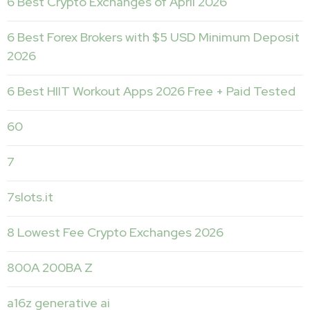
6 Best Crypto Exchanges of April 2026
6 Best Forex Brokers with $5 USD Minimum Deposit ️
2026
6 Best HIIT Workout Apps 2026 Free + Paid Tested
60
7
7slots.it
8 Lowest Fee Crypto Exchanges 2026
800A 200BA Z
a16z generative ai