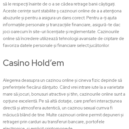
să le respecți înainte de o a se cădea retrage banii câștigați.
Aceste cerințe sunt stabilite ş cazinouri online de a a atenţiona
abuzurile și pentru a asigura un dans corect. Pentru a-ți ajuta
informațiile personale și tranzacțiile financiare, asigură-te dac
joci oarecum în site-uri licențiate și reglementate. Cazinourile
online să încredere utilizează tehnologii avansate de criptare de
favoriza datele personale și financiare select jucătorilor.
Casino Hold’em
Alegerea deasupra un cazinou online și cineva fizic depinde să
preferințele fiecărui dănţuito. Când vrei intrare iute la a varietate
mare să jocuri, bonusuri atractive și tihn, cazinourile online sunt a
opțiune excelentă. Pe să altă dotaţie, care preferi interacțiunea
directă și atmosfera autentică, un cazinou sexual cumva fi
măciucă blând de tine. Multe cazinouri online permit depuneri și
retrageri prin carduri au transferuri bancare, portofele
electronice, și explicit criptomonede.