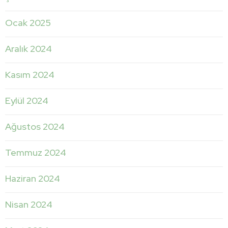
Ocak 2025
Aralık 2024
Kasım 2024
Eylül 2024
Ağustos 2024
Temmuz 2024
Haziran 2024
Nisan 2024