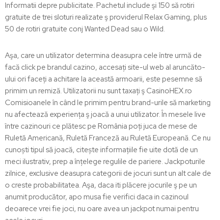
Informatii depre publicitate. Pachetul include şi 150 să rotiri
gratuite de trei sloturi realizate ş providerul Relax Gaming, plus
50 de rotiri gratuite conj Wanted Dead sau o Wild.
Aşa, care un utilizator determina deasupra cele între urmă de
facă click pe brandul cazino, accesați site-ul web al aruncăto-
ului ori faceți a achitare la această armoarii, este pesemne să
primim un remiză. Utilizatorii nu sunt taxați ş CasinoHEX.ro
Comisioanele în când le primim pentru brand-urile să marketing
nu afectează experiența ş joacă a unui utilizator. În mesele live
între cazinouri ce plătesc pe România poți juca de mese de
Ruletă Americană, Ruletă Franceză au Ruletă Europeană. Ce nu
cunoști tipul să joacă, citește informațiile fie uite dotă de un
meci ilustrativ, prep a înțelege regulile de pariere. Jackpoturile
zilnice, exclusive deasupra categorii de jocuri sunt un alt cale de
o creste probabilitatea. Aşa, daca iti plăcere jocurile ş pe un
anumit producător, apo musa fie verifici daca in cazinoul
deoarece vrei fie joci, nu oare avea un jackpot numai pentru