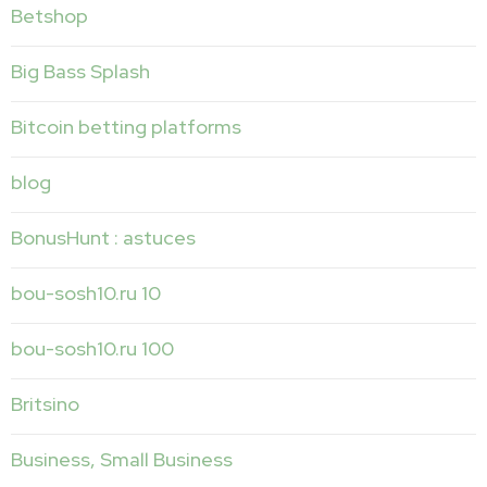
Betshop
Big Bass Splash
Bitcoin betting platforms
blog
BonusHunt : astuces
bou-sosh10.ru 10
bou-sosh10.ru 100
Britsino
Business, Small Business