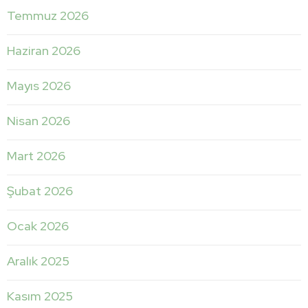
Temmuz 2026
Haziran 2026
Mayıs 2026
Nisan 2026
Mart 2026
Şubat 2026
Ocak 2026
Aralık 2025
Kasım 2025