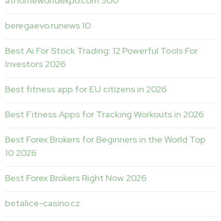
athomeworldexpo.com 500
beregaevo.runews 10
Best Ai For Stock Trading: 12 Powerful Tools For
Investors 2026
Best fitness app for EU citizens in 2026
Best Fitness Apps for Tracking Workouts in 2026
Best Forex Brokers for Beginners in the World Top
10 2026
Best Forex Brokers Right Now 2026
betalice-casino.cz