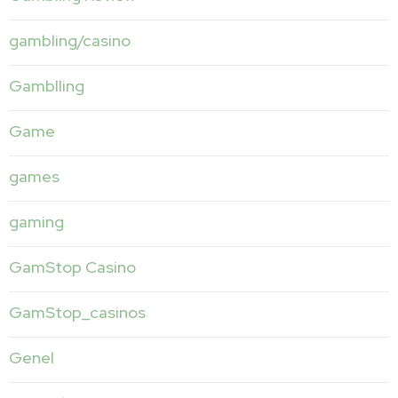
gambling/casino
Gamblling
Game
games
gaming
GamStop Casino
GamStop_casinos
Genel