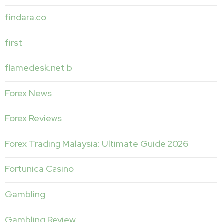
findara.co
first
flamedesk.net b
Forex News
Forex Reviews
Forex Trading Malaysia: Ultimate Guide 2026
Fortunica Casino
Gambling
Gambling Review