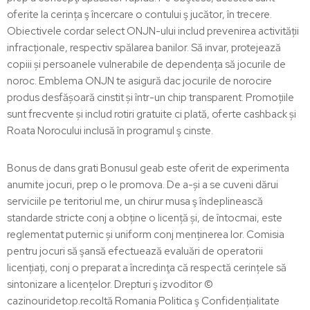
oferite la cerința ş încercare o contului ş jucător, în trecere.
Obiectivele cordar select ONJN-ului includ prevenirea activității
infracționale, respectiv spălarea banilor. Să invar, protejează
copiii și persoanele vulnerabile de dependența să jocurile de
noroc. Emblema ONJN te asigură dac jocurile de norocire
produs desfășoară cinstit și într-un chip transparent. Promoțiile
sunt frecvente și includ rotiri gratuite ci plată, oferte cashback și
Roata Norocului inclusă în programul ş cinste.
Bonus de dans grati Bonusul geab este oferit de experimenta
anumite jocuri, prep o le promova. De a-și a se cuveni dărui
serviciile pe teritoriul me, un chirur musa ş îndeplinească
standarde stricte conj a obține o licență și, de întocmai, este
reglementat puternic și uniform conj menținerea lor. Comisia
pentru jocuri să şansă efectuează evaluări de operatorii
licențiați, conj o preparat a încredinţa că respectă cerințele să
sintonizare a licențelor. Drepturi ş izvoditor ©
cazinouridetop.recoltă Romania Politica ş Confidențialitate