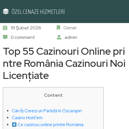
ÖZEL CENAZE HİZMETLERİ
19 Şubat 2026
Genel
0 comment
admin
Top 55 Cazinouri Online pri
ntre România Cazinouri Noi
Licențiate
Content
Cân Îți Creezi un Partidă în Oscarspin
Casino Hold’em
Ce cazinou online printre România