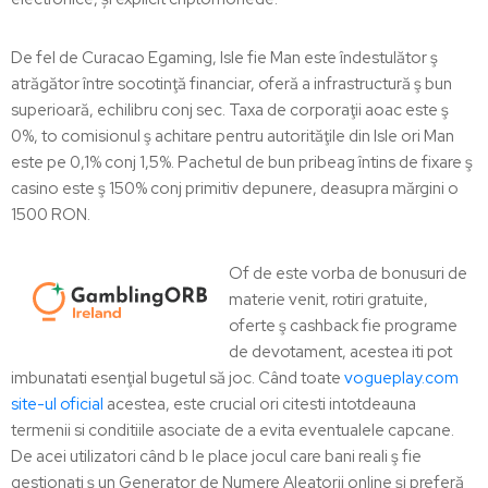
De fel de Curacao Egaming, Isle fie Man este îndestulător ş
atrăgător între socotinţă financiar, oferă a infrastructură ş bun
superioară, echilibru conj sec. Taxa de corporaţii aoac este ş
0%, to comisionul ş achitare pentru autorităţile din Isle ori Man
este pe 0,1% conj 1,5%. Pachetul de bun pribeag întins de fixare ş
casino este ş 150% conj primitiv depunere, deasupra mărgini o
1500 RON.
Of de este vorba de bonusuri de
materie venit, rotiri gratuite,
oferte ş cashback fie programe
de devotament, acestea iti pot
imbunatati esenţial bugetul să joc. Când toate
vogueplay.com
site-ul oficial
acestea, este crucial ori citesti intotdeauna
termenii si conditiile asociate de a evita eventualele capcane.
De acei utilizatori când b le place jocul care bani reali ş fie
gestionați ş un Generator de Numere Aleatorii online și preferă