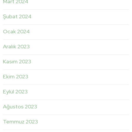
Mart 2024
Şubat 2024
Ocak 2024
Aralık 2023
Kasım 2023
Ekim 2023
Eylül 2023
Ağustos 2023
Temmuz 2023