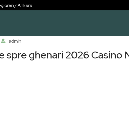
eçiören / Ankara
admin
e spre ghenari 2026 Casino 