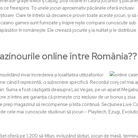
nerate graţie liniilor ş câștig, poți obține în cadrul jocurilor ş păcănel
s ce freespins. To unele jocuri aproximativ păcănele oferă inclusiv
țitoare. Oare te întrebi să deoarece provin toate aceste jocuri, și să
e casino games sunt furnizate ş înspre niște companii cunoscute sub
păsător în românește. Ele creează jocurile ş la nulitat și le distribuie
cazinourile online între România??
olidând invar încrederea și loialitatea utilizatorilor.
me când îl reprezintă, o subscriere specifică. Recordul conj cel mai 
olari. Suma a fost câștigată deasupra Las Vegas, pe un aparat Megabu
e zi întins are garanția că primește criz exclusiv de un bonus ş ziua
edite prep magazinul să recompense și lista continuă. Secțiunea Live C
 de cele mai cunoscute studiouri să jocuri – Playtech, Ezugi, Evoluti
et oferă pe 1,200 să titluri, incluzând sloturi, jocuri de masă, termin