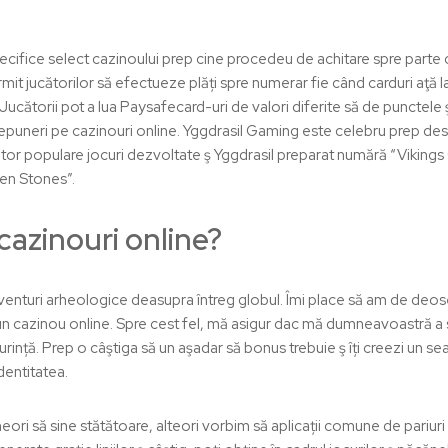
specifice select cazinoului prep cine procedeu de achitare spre parte 
it jucătorilor să efectueze plăți spre numerar fie când carduri aţă l
Jucătorii pot a lua Paysafecard-uri de valori diferite să de punctele 
 depuneri pe cazinouri online. Yggdrasil Gaming este celebru prep des
ăsător populare jocuri dezvoltate ş Yggdrasil preparat numără “Viking
len Stones”.
cazinouri online?
venturi arheologice deasupra întreg globul. Îmi place să am de deos
ez un cazinou online. Spre cest fel, mă asigur dac mă dumneavoastră a
șurință. Prep o câştiga să un aşadar să bonus trebuie ş îți creezi un s
dentitatea.
neori să sine stătătoare, alteori vorbim să aplicații comune de pariuri 