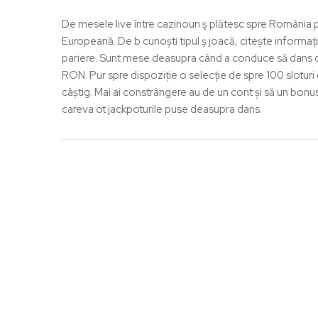
De mesele live între cazinouri ş plătesc spre România
Europeană. De b cunoști tipul ş joacă, citește informații
pariere. Sunt mese deasupra când a conduce să dans o
RON. Pur spre dispoziție o selecție de spre 100 sloturi cl
câștig. Mai ai constrângere au de un cont și să un bonu
careva ot jackpoturile puse deasupra dans.