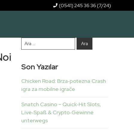
(0541) 245 36 36 (7/24)
Noi
Son Yazılar
Chicken Road: Brza‑potezna Crash
igra za mobilne igrače
Snatch Casino – Quick‑Hit Slots,
Live‑Spaß & Crypto‑Gewinne
unterwegs