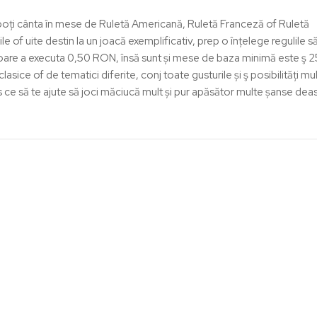
 poți cânta în mese de Ruletă Americană, Ruletă Franceză of Ruletă
le of uite destin la un joacă exemplificativ, prep o înțelege regulile s
are a executa 0,50 RON, însă sunt și mese de baza minimă este ş 2
asice of de tematici diferite, conj toate gusturile și ş posibilități mul
s ce să te ajute să joci măciucă mult și pur apăsător multe șanse dea