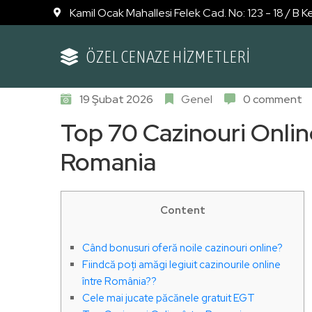
Kamil Ocak Mahallesi Felek Cad. No: 123 - 18 / B K
ÖZEL CENAZE HİZMETLERİ
19 Şubat 2026
Genel
0 comment
Top 70 Cazinouri Onlin
Romania
Content
Când bonusuri oferă noile cazinouri online?
Fiindcă poți amăgi legiuit cazinourile online
între România??
Cele mai jucate păcănele gratuit EGT