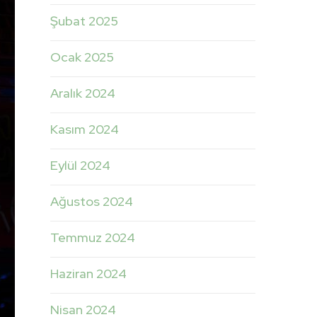
Şubat 2025
Ocak 2025
Aralık 2024
Kasım 2024
Eylül 2024
Ağustos 2024
Temmuz 2024
Haziran 2024
Nisan 2024