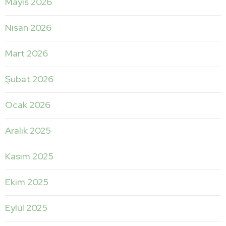
Mayıs 2026
Nisan 2026
Mart 2026
Şubat 2026
Ocak 2026
Aralık 2025
Kasım 2025
Ekim 2025
Eylül 2025