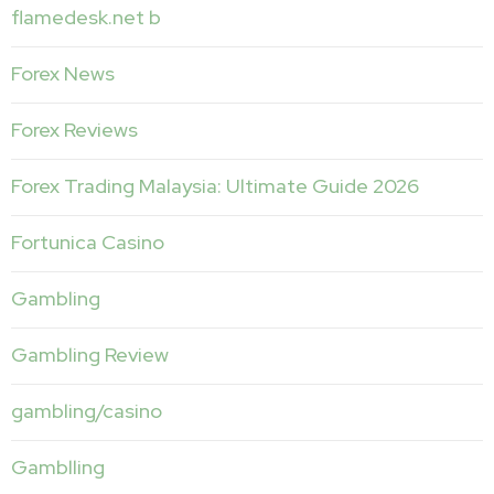
flamedesk.net b
Forex News
Forex Reviews
Forex Trading Malaysia: Ultimate Guide 2026
Fortunica Casino
Gambling
Gambling Review
gambling/casino
Gamblling