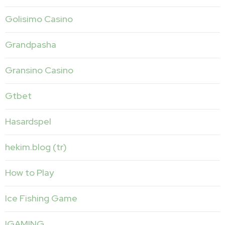
Golisimo Casino
Grandpasha
Gransino Casino
Gtbet
Hasardspel
hekim.blog (tr)
How to Play
Ice Fishing Game
IGAMING