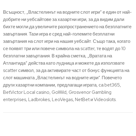
Всъщност, „Властелинът на водните слот игри“ е един от най-
добрите ни уебсайтове за хазартни игри, за да видим дали
бихте могли да увеличите разпространението на безплатните
завъртания. Тази игра е сред най-големите безплатни
завъртания на слот игри на нашия уебсайт. Също така, когато
се появят три или повече символа на scatter, те водят до 10
безплатни завъртания. В крайна сметка, „Вратата на
Атлантида“ действа като лудница и можете да използвате
scatter символ, за да активирате част от бонус функцията на
слот машината „Властелинът на водните игри“. Повечето
други хазартни компании, предлагащи играта, са bet365,
BetVictor Local casino, GoWild, Grosvenor Gambling
enterprises, Ladbrokes, LeoVegas, NetBet и Videoslots.