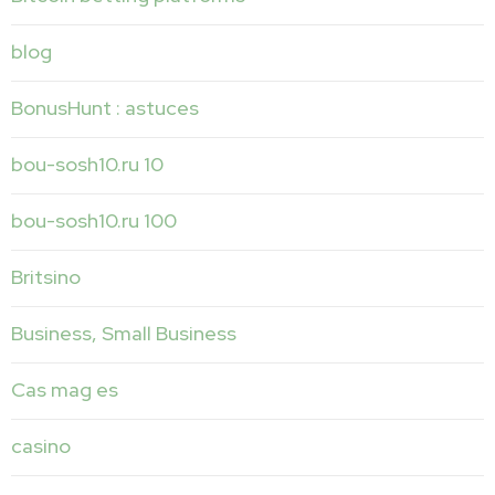
blog
BonusHunt : astuces
bou-sosh10.ru 10
bou-sosh10.ru 100
Britsino
Business, Small Business
Cas mag es
casino