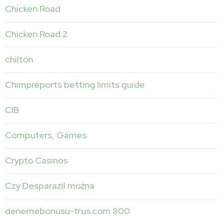
Chicken Road
Chicken Road 2
chilton
Chimpreports betting limits guide
CIB
Computers, Games
Crypto Casinos
Czy Desparazil można
denemebonusu-tr.us.com 800