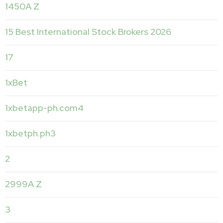
1450A Z
15 Best International Stock Brokers 2026
17
1xBet
1xbetapp-ph.com4
1xbetph.ph3
2
2999A Z
3