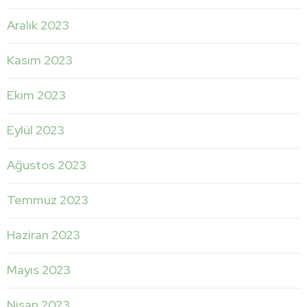
Aralık 2023
Kasım 2023
Ekim 2023
Eylül 2023
Ağustos 2023
Temmuz 2023
Haziran 2023
Mayıs 2023
Nisan 2023