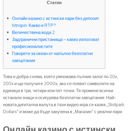
Статии
Онлайн казино с истински пари без депозит
hitnspin: Какво е RTP?
Величествена вода 2
Задгранични пристанища – какво използват
професионалистите
Говорете за океан от напълно безплатни
завъртания
Това е добра схема, която умножава пълния залог по 20x,
200x и ще получите 2000x, ако се появят символите на
единици в три, четири или пет точки. Тя променя всички
останали знаци и осигурява безплатни завъртания.
Най-
новата дигитална валута в тази видео игра се казва „Slotpark
Dollars“ и може да бъде закупена в „Магазин“ с реални пари.
Онлайн казино с истински