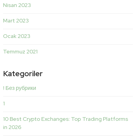
Nisan 2023
Mart 2023
Ocak 2023
Temmuz 2021
Kategoriler
! Без рубрики
1
10 Best Crypto Exchanges: Top Trading Platforms
in 2026