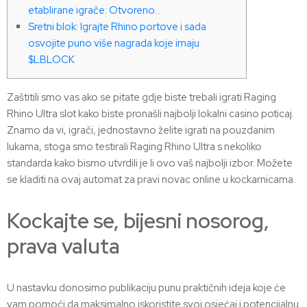
etablirane igrače: Otvoreno…
Sretni blok: Igrajte Rhino portove i sada
osvojite puno više nagrada koje imaju
$LBLOCK
Zaštitili smo vas ako se pitate gdje biste trebali igrati Raging
Rhino Ultra slot kako biste pronašli najbolji lokalni casino poticaj.
Znamo da vi, igrači, jednostavno želite igrati na pouzdanim
lukama, stoga smo testirali Raging Rhino Ultra s nekoliko
standarda kako bismo utvrdili je li ovo vaš najbolji izbor.
Možete
se kladiti na ovaj automat za pravi novac online u kockarnicama.
Kockajte se, bijesni nosorog,
prava valuta
U nastavku donosimo publikaciju punu praktičnih ideja koje će
vam pomoći da maksimalno iskoristite svoj osjećaj i potencijalnu