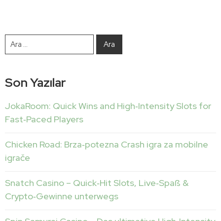
Son Yazılar
JokaRoom: Quick Wins and High‑Intensity Slots for
Fast‑Paced Players
Chicken Road: Brza‑potezna Crash igra za mobilne
igrače
Snatch Casino – Quick‑Hit Slots, Live‑Spaß &
Crypto‑Gewinne unterwegs