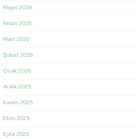
Mayıs 2026
Nisan 2026
Mart 2026
Şubat 2026
Ocak 2026
Aralık 2025
Kasım 2025
Ekim 2025
Eylül 2025