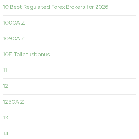
10 Best Regulated Forex Brokers for 2026
1000A Z
1090A Z
10E Talletusbonus
11
12
1250A Z
13
14