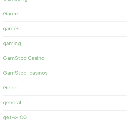
Game
games
gaming
GamStop Casino
GamStop_casinos
Genel
general
get-x-100