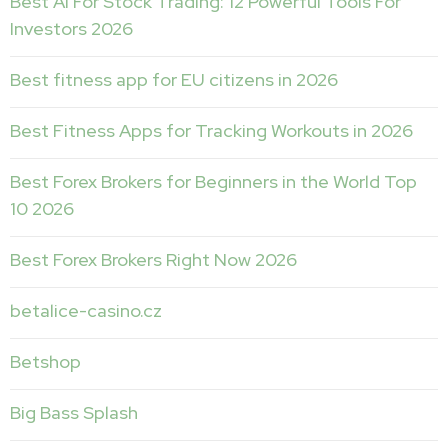
Best Ai For Stock Trading: 12 Powerful Tools For
Investors 2026
Best fitness app for EU citizens in 2026
Best Fitness Apps for Tracking Workouts in 2026
Best Forex Brokers for Beginners in the World Top
10 2026
Best Forex Brokers Right Now 2026
betalice-casino.cz
Betshop
Big Bass Splash