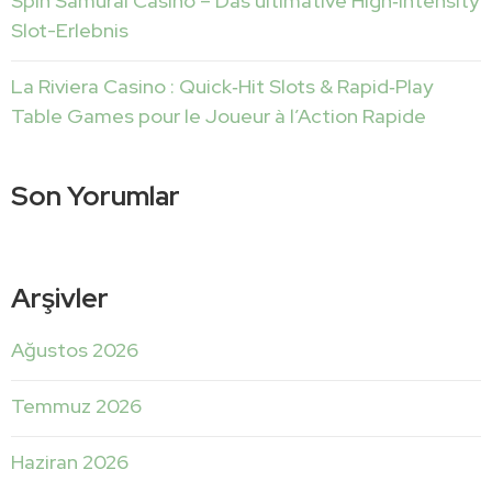
Spin Samurai Casino – Das ultimative High‑Intensity
Slot-Erlebnis
La Riviera Casino : Quick‑Hit Slots & Rapid‑Play
Table Games pour le Joueur à l’Action Rapide
Son Yorumlar
Arşivler
Ağustos 2026
Temmuz 2026
Haziran 2026