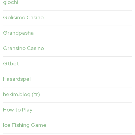
giochi
Golisimo Casino
Grandpasha
Gransino Casino
Gtbet
Hasardspel
hekim.blog (tr)
How to Play
Ice Fishing Game