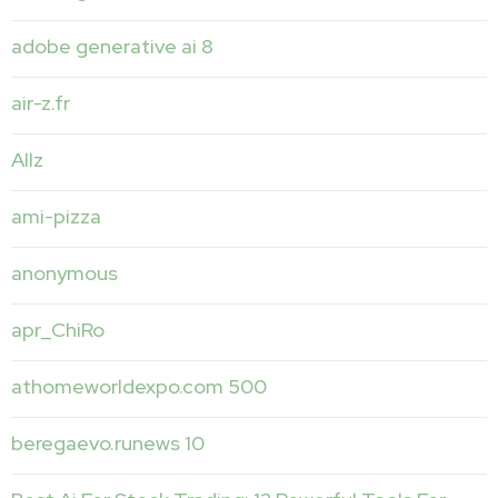
adobe generative ai 8
air-z.fr
Allz
ami-pizza
anonymous
apr_ChiRo
athomeworldexpo.com 500
beregaevo.runews 10