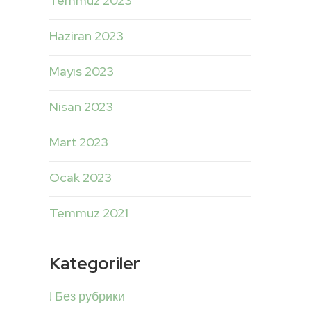
Temmuz 2023
Haziran 2023
Mayıs 2023
Nisan 2023
Mart 2023
Ocak 2023
Temmuz 2021
Kategoriler
! Без рубрики