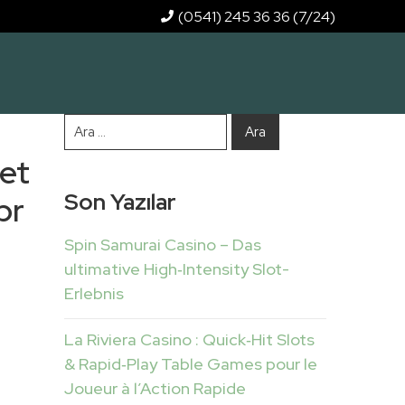
(0541) 245 36 36 (7/24)
set
Son Yazılar
pr
Spin Samurai Casino – Das
ultimative High‑Intensity Slot-
Erlebnis
La Riviera Casino : Quick‑Hit Slots
& Rapid‑Play Table Games pour le
Joueur à l’Action Rapide