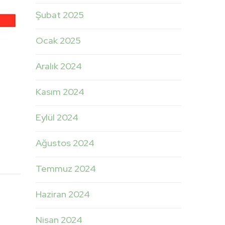
Şubat 2025
Ocak 2025
Aralık 2024
Kasım 2024
Eylül 2024
Ağustos 2024
Temmuz 2024
Haziran 2024
Nisan 2024