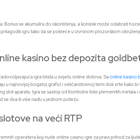
a. Bonus se akumulira do iskorištenja, a korisnik može odabrati hoće l
su prilagodili igru ​​tako da se pokreće u izvrsnom prozorskom okruženj
nline kasino bez depozita goldbe
zadovoljavajuća igra blista u svijetu online slotova. Sa
online kasino 
u u najnovijoj bogatoj grafici i veličanstvenoj temi dok vrte kako b
t aparatu. Igra se sastoji od Kontrolne liste plemenitih metala i i
d se dva ili više nađu u jednom potezu.
 slotove na veći RTP
mnih operatera koji nude online casino igre za pravi prihod za ljud