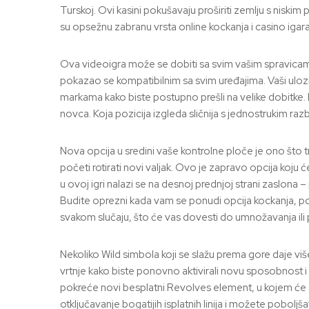
Turskoj. Ovi kasini pokušavaju proširiti zemlju s niski
su opsežnu zabranu vrsta online kockanja i casino igara
Ova videoigra može se dobiti sa svim vašim spravicama
pokazao se kompatibilnim sa svim uređajima. Vaši ulozi
markama kako biste postupno prešli na velike dobitke. P
novca. Koja pozicija izgleda sličnija s jednostrukim raz
Nova opcija u sredini vaše kontrolne ploče je ono što t
početi rotirati novi valjak. Ovo je zapravo opcija koju ć
u ovoj igri nalazi se na desnoj prednjoj strani zaslona – 
Budite oprezni kada vam se ponudi opcija kockanja, p
svakom slučaju, što će vas dovesti do umnožavanja ili
Nekoliko Wild simbola koji se slažu prema gore daje više
vrtnje kako biste ponovno aktivirali novu sposobnost i m
pokreće novi besplatni Revolves element, u kojem će s
otključavanje bogatijih isplatnih linija i možete poboljšat