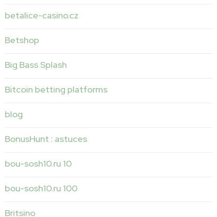
betalice-casino.cz
Betshop
Big Bass Splash
Bitcoin betting platforms
blog
BonusHunt : astuces
bou-sosh10.ru 10
bou-sosh10.ru 100
Britsino